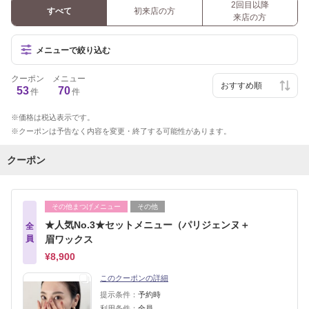
2回目以降
すべて
初来店の方
来店の方
メニューで絞り込む
クーポン
メニュー
53
70
件
件
価格は税込表示です。
クーポンは予告なく内容を変更・終了する可能性があります。
クーポン
その他まつげメニュー
その他
★人気No.3★セットメニュー（パリジェンヌ＋
全
員
眉ワックス
¥8,900
このクーポンの詳細
提示条件：
予約時
利用条件：
全員