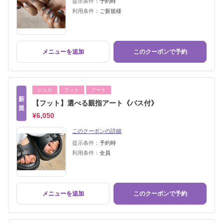
提示条件：
予約時
利用条件：
ご新規様
メニューを追加
このクーポンで予約
ジェル
フット
アート
新
【フット】選べる親指アート《バス付》
規
¥6,050
このクーポンの詳細
提示条件：
予約時
利用条件：
全員
メニューを追加
このクーポンで予約