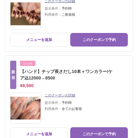
このクーポンの詳細
提示条件：
予約時
利用条件：
ご新規様
メニューを追加
このクーポンで予約
ジェル
【ハンド】チップ長さだし10本＋ワンカラー/ケ
新
規
ア込12000→8500
¥8,500
このクーポンの詳細
提示条件：
予約時
利用条件：
全てのお客様
メニューを追加
このクーポンで予約