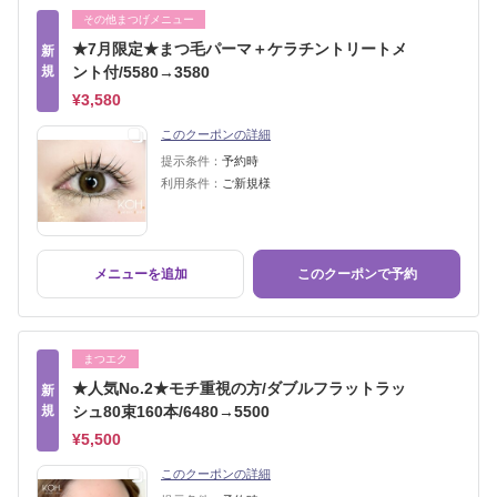
その他まつげメニュー
★7月限定★まつ毛パーマ＋ケラチントリートメ
新
規
ント付/5580→3580
¥3,580
このクーポンの詳細
提示条件：
予約時
利用条件：
ご新規様
メニューを追加
このクーポンで予約
まつエク
★人気No.2★モチ重視の方/ダブルフラットラッ
新
規
シュ80束160本/6480→5500
¥5,500
このクーポンの詳細