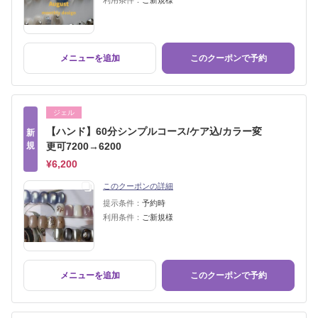
利用条件：
ご新規様
メニューを追加
このクーポンで予約
ジェル
【ハンド】60分シンプルコース/ケア込/カラー変
新
規
更可7200→6200
¥6,200
このクーポンの詳細
提示条件：
予約時
利用条件：
ご新規様
メニューを追加
このクーポンで予約