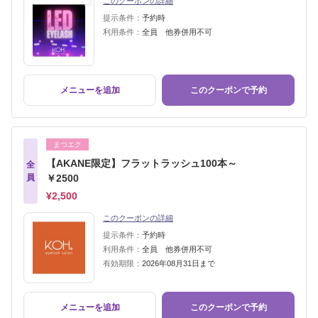
このクーポンの詳細
提示条件：
予約時
利用条件：
全員 他券併用不可
メニューを追加
このクーポンで予約
まつエク
【AKANE限定】フラットラッシュ100本～
全
員
￥2500
¥2,500
このクーポンの詳細
提示条件：
予約時
利用条件：
全員 他券併用不可
有効期限：
2026年08月31日まで
メニューを追加
このクーポンで予約