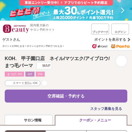
国内最大級の
サロン予約サイト
ブックマーク
ログイン
ゲストさん
ポイントを表示する
ポイントが1%たまる！
ポイントはサロン予約でつかえる！
KOH. 甲子園口店 ネイル/マツエク/アイブロウ/
まつ毛パーマ
MAP
まつげ･ﾒｲｸ
ｴｽﾃ
ﾈｲﾙ
スマート支払いOK
空席確認・予約する
スタッフ募集を見る
サロン情報
クーポン・メニュー