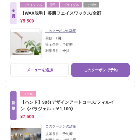
フェイシャル
脱毛
ブライダル
その他
全
【WAX脱毛】美肌フェイスワックス/全顔
員
¥5,500
このクーポンの詳細
回数：
1回
提示条件：
予約時
利用条件：
全員
メニューを追加
このクーポンで予約
ジェル
【ハンド】90分デザインアートコース/フィルイ
新
規
ン《パラジェル＋￥1,100》
¥7,500
このクーポンの詳細
提示条件：
予約時