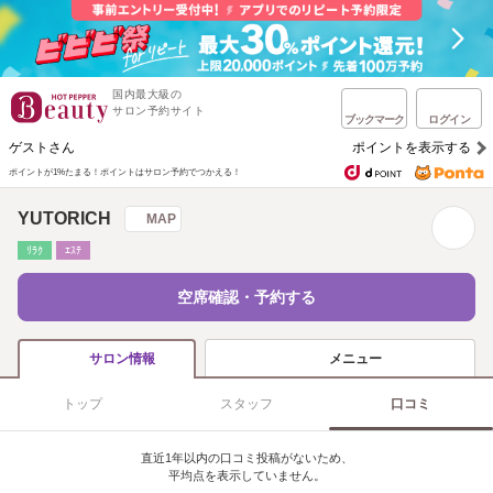
国内最大級の
サロン予約サイト
ブックマーク
ログイン
ゲストさん
ポイントを表示する
ポイントが1%たまる！
ポイントはサロン予約でつかえる！
YUTORICH
MAP
ﾘﾗｸ
ｴｽﾃ
空席確認・予約する
メニュー
サロン情報
トップ
スタッフ
口コミ
直近1年以内の口コミ投稿がないため、
平均点を表示していません。