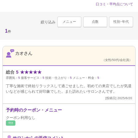
口コミ・平均点について
メニュー
点数
性別･年代
絞り込み
1
件
カオさん
（女性/50代/会社員）
総合
5
★
★
★
★
★
雰囲気：
5
接客サービス：
5
技術・仕上がり：
5
メニュー・料金：
5
丁寧な施術で終始リラックスして過ごせました。初めての来店でしたが気遣
いなどが感じられて好印象でした。また訪れたいサロンさんです。
[投稿日] 2025/6/20
予約時のクーポン・メニュー
クーポン利用なし
ﾘﾗｸ