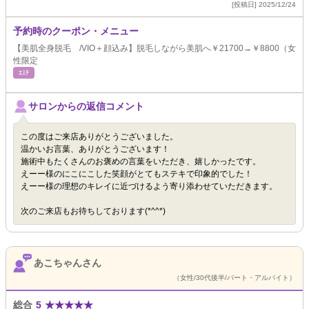
[投稿日] 2025/12/24
予約時のクーポン・メニュー
【美肌全身脱毛 /VIO＋顔込み】脱毛しながら美肌へ￥21700→￥8800（女
性限定
ｴｽﾃ
サロンからの返信コメント
この度はご来店ありがとうございました。
温かいお言葉、ありがとうございます！
施術中もたくさんのお褒めの言葉をいただき、嬉しかったです。
えーー様のにこにこした笑顔がとてもステキで印象的でした！
えーー様の理想のキレイに近づけるよう寄り添わせていただきます。
次のご来店もお待ちしております(*^^*)
あこちゃんさん
（女性/30代後半/パート・アルバイト）
総合
5
★
★
★
★
★