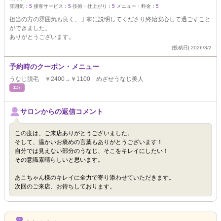
雰囲気：
5
接客サービス：
5
技術・仕上がり：
5
メニュー・料金：
5
担当の方の雰囲気も良く、丁寧に説明してくださり終始安心して過ごすこと
ができました。
ありがとうございます。
[投稿日] 2026/3/2
予約時のクーポン・メニュー
うなじ脱毛 ￥2400→￥1100 めざせうなじ美人
ｴｽﾃ
サロンからの返信コメント
この度は、ご来店ありがとうございました。
そして、温かいお褒めの言葉もありがとうございます！
自分では見えない部分のうなじ、そこをキレイにしたい！
その意識素晴らしいと思います。
あこちゃん様のキレイに全力で寄り添わせていただきます。
次回のご来店、お待ちしております。