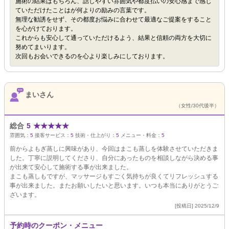
施術の結果はもちろん、話しやすい雰囲気や都度払いの安心感まで感じ
ていただけたことはが何よりの励みの言葉です。
無理な勧誘をせず、その都度お悩みに合わせて最適なご提案をすること
を心がけております。
これからも安心して通っていただけるよう、結果と信頼の両方を大切に
努めてまいります。
次回もお会いできるのを心より楽しみにしております。
まいさん
（女性/30代後半）
総合
5
★
★
★
★
★
雰囲気：
5
接客サービス：
5
技術・仕上がり：
5
メニュー・料金：
5
前からよもぎ蒸しに興味があり、今回はまこも蒸しを体験させていただきま
した。丁寧に説明してくださり、自分にあったものを相談しながら決める事
が出来て安心して施術する事が出来ました。
まこも蒸しもですが、マッサージもすごく気持ちが良くてリフレッシュする
事が出来ました。またお願いしたいと思います。いつも本当にありがとうご
ざいます。
[投稿日] 2025/12/9
予約時のクーポン・メニュー