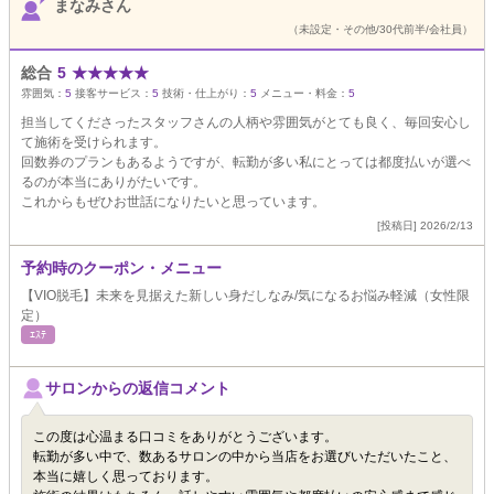
まなみさん
（未設定・その他/30代前半/会社員）
総合
5
★
★
★
★
★
雰囲気：
5
接客サービス：
5
技術・仕上がり：
5
メニュー・料金：
5
担当してくださったスタッフさんの人柄や雰囲気がとても良く、毎回安心し
て施術を受けられます。
回数券のプランもあるようですが、転勤が多い私にとっては都度払いが選べ
るのが本当にありがたいです。
これからもぜひお世話になりたいと思っています。
[投稿日] 2026/2/13
予約時のクーポン・メニュー
【VIO脱毛】未来を見据えた新しい身だしなみ/気になるお悩み軽減（女性限
定）
ｴｽﾃ
サロンからの返信コメント
この度は心温まる口コミをありがとうございます。
転勤が多い中で、数あるサロンの中から当店をお選びいただいたこと、
本当に嬉しく思っております。