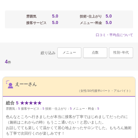
5.0
5.0
雰囲気
技術･仕上がり
5.0
5.0
接客サービス
メニュー･料金
口コミ・平均点について
メニュー
点数
性別･年代
絞り込み
4
件
サロンPick Up
えーーさん
（女性/30代後半/パート・アルバイト）
総合
5
★
★
★
★
★
雰囲気：
5
接客サービス：
5
技術・仕上がり：
5
メニュー・料金：
5
色んなところへ行きましたが本当に接客が丁寧ではじめましてだったのに
（施術はこれからの時）もうここ通いたい！と思いました。
お話してても楽しくて温かくて居心地よかったサロンでした。もちろん施術
も丁寧で次回行くのが楽しみです！