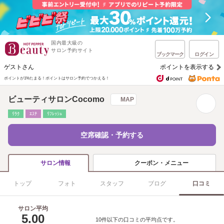
国内最大級の
サロン予約サイト
ブックマーク
ログイン
ゲストさん
ポイントを表示する
ポイントが1%たまる！
ポイントはサロン予約でつかえる！
ビューティサロンCocomo
MAP
ﾘﾗｸ
ｴｽﾃ
ﾘﾌﾚｯｼｭ
空席確認・予約する
クーポン・メニュー
サロン情報
トップ
フォト
スタッフ
ブログ
口コミ
サロン平均
5.00
10件以下の口コミの平均点です。