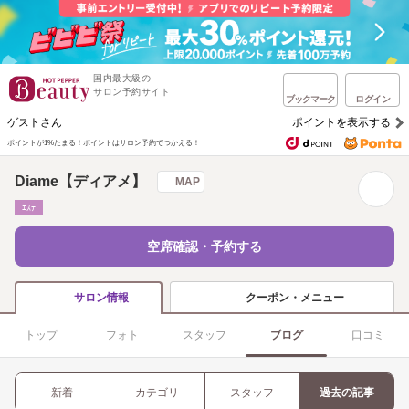
国内最大級の
サロン予約サイト
ブックマーク
ログイン
ゲストさん
ポイントを表示する
ポイントが1%たまる！
ポイントはサロン予約でつかえる！
Diame【ディアメ】
MAP
ｴｽﾃ
空席確認・予約する
クーポン・メニュー
サロン情報
トップ
フォト
スタッフ
ブログ
口コミ
新着
カテゴリ
スタッフ
過去の記事