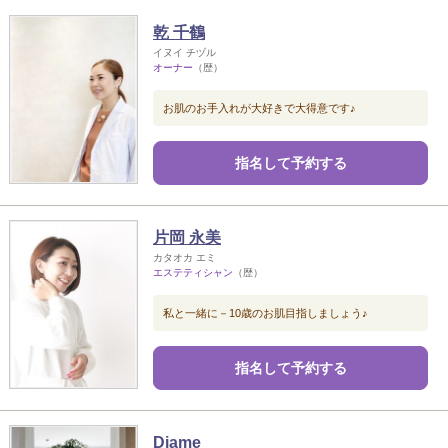
乾 千鶴
イヌイ チヅル
オーナー
（歴）
お肌のお手入れが大好きで大得意です♪
指名して予約する
片岡 永美
カタオカ エミ
エステティシャン
（歴）
私と一緒に－10歳のお肌目指しましょう♪
指名して予約する
Diame