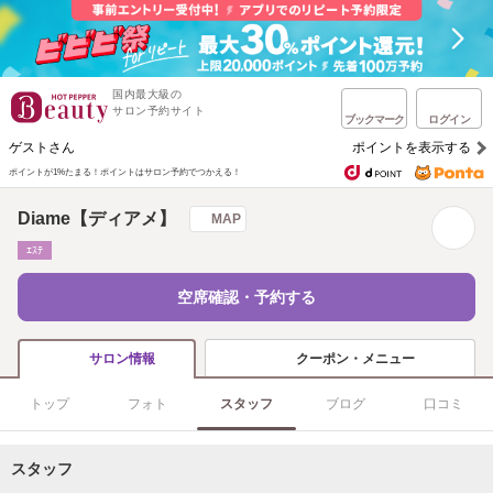
国内最大級の
サロン予約サイト
ブックマーク
ログイン
ゲストさん
ポイントを表示する
ポイントが1%たまる！
ポイントはサロン予約でつかえる！
Diame【ディアメ】
MAP
ｴｽﾃ
空席確認・予約する
クーポン・メニュー
サロン情報
トップ
フォト
スタッフ
ブログ
口コミ
スタッフ