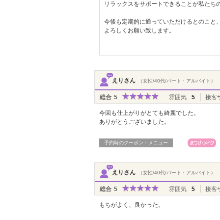
リラックスをサポートできることが私たち
今後も定期的に通っていただけるとのこと
よろしくお願い致します。
カフェサロン Ｔｉ
えりさん
（女性/40代/パート・アルバイト）
総合
5
雰囲気
5
接客
今回も仕上がりがとても綺麗でした。
ありがとうございました。
予約時のクーポン・メニュー
えりさん
（女性/40代/パート・アルバイト）
総合
5
雰囲気
5
接客
もちがよく、良かった。