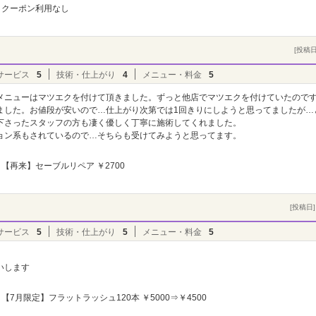
クーポン利用なし
[投稿日]
）
サービス
5
技術・仕上がり
4
メニュー・料金
5
メニューはマツエクを付けて頂きました。ずっと他店でマツエクを付けていたので
ました。お値段が安いので…仕上がり次第では1回きりにしようと思ってましたが…
下さったスタッフの方も凄く優しく丁寧に施術してくれました。
ョン系もされているので…そちらも受けてみようと思ってます。
【再来】セーブルリペア ￥2700
[投稿日] 
サービス
5
技術・仕上がり
5
メニュー・料金
5
いします
【7月限定】フラットラッシュ120本 ￥5000⇒￥4500