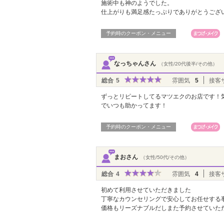
施術中も神のようでした。
仕上がりも満足感たっぷりでありがとうございま
予約時のクーポン・メニュー
なっちゃんさん
（女性/20代後半/その他）
総合
5
雰囲気
5
接客
ずっとリピートしてるマツエクのお店です！
でいつも助かってます！
予約時のクーポン・メニュー
まおさん
（女性/50代/その他）
総合
4
雰囲気
4
接客
初めて利用させていただきました
丁寧なカウンセリングで安心してお任せする
価格もリーズナブルだしまた予約させていた