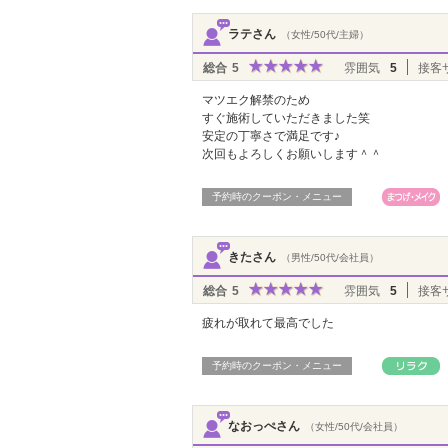
ラテさん
（女性/50代/主婦）
総合
5
雰囲気
5
接客
マツエク解禁のため
すぐ施術していただきました笑
安定の丁寧さで満足です♪
次回もよろしくお願いします＾＾
予約時のクーポン・メニュー
きたさん
（男性/50代/会社員）
総合
5
雰囲気
5
接客
疲れが取れて最高でした
予約時のクーポン・メニュー
なおっぺさん
（女性/50代/会社員）