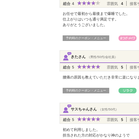
総合
4
雰囲気
4
接客
お任せで最初から最後まで爆睡でした。
仕上がりはいつも通り満足です。
ありがとうございました。
予約時のクーポン・メニュー
きたさん
（男性/50代/会社員）
総合
5
雰囲気
5
接客
腰痛の原因も教えていただき非常に楽になり
予約時のクーポン・メニュー
サスちゃんさん
（女性/50代）
総合
5
雰囲気
5
接客
初めて利用しました。
担当された方の対応がかなり神のようで