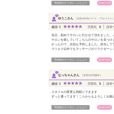
予約時のクーポン・メニュー
ゆうこさん
（女性/40代/パート・アルバイト
総合
5
雰囲気
5
接客
先日…初めてサロンに行かせて頂きました。
サロンを探していてこちらのサロンを見つけ
かったので…次回も予約しました。担当して
マツエク以外でもマッサージのリラクゼーシ
予約時のクーポン・メニュー
なっちゃんさん
（女性/20代後半）
総合
5
雰囲気
5
接客
スタイルの変更も気軽にできます
ずっと通ってます！こらからもよろしくお願
予約時のクーポン・メニュー