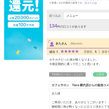
※普通＝3が評価時の基準です。
口コミとは
絞り込み
メニュー
134
件の口コミがあります
サロンPick Up
きたさん
（男性/50代）
総合
5
雰囲気
5
接客
カチカチだった体が軽くなりました。
今後定期的に通って行こうと思います。
予約時のクーポン・メニュー
カフェサロン Tiara 横代店からの返信コ
きた様
ご来店いただき、ありがとうございます！
施術後に体が軽くなったと口コミ頂きとて