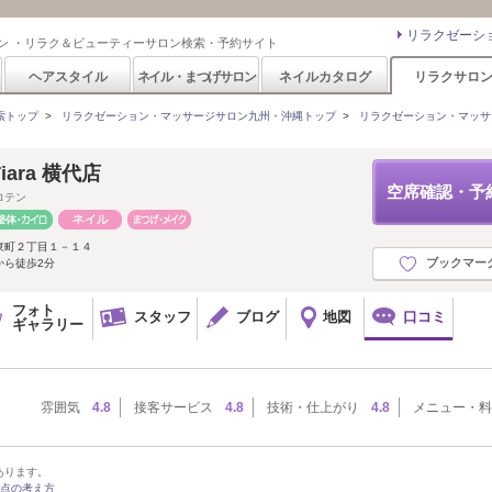
リラクゼーシ
ン ・リラク＆ビューティーサロン検索・予約サイト
ヘアスタイル
ネイル・まつげサロン
ネイルカタログ
リラクサロ
索トップ
>
リラクゼーション・マッサージサロン九州・沖縄トップ
>
リラクゼーション・マッサ
ara 横代店
空席確認・予
ロテン
東町２丁目１－１４
ブックマー
から徒歩2分
フォト
スタッフ
ブログ
地図
口コミ
ギャラリー
雰囲気
4.8
接客サービス
4.8
技術・仕上がり
4.8
メニュー・料
あります。
点の考え方