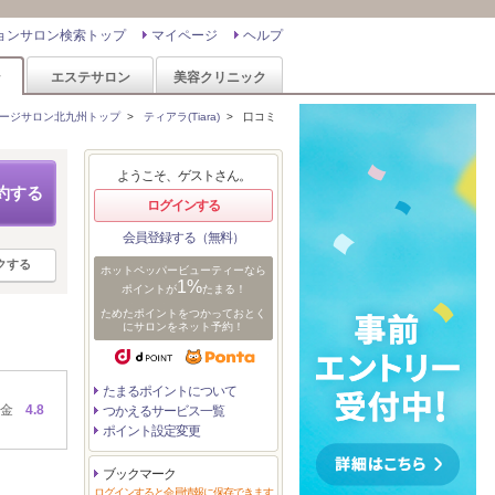
ョンサロン検索トップ
マイページ
ヘルプ
ン
エステサロン
美容クリニック
ージサロン北九州トップ
>
ティアラ(Tiara)
>
口コミ
ようこそ、ゲストさん。
約する
ログインする
会員登録する（無料）
クする
ホットペッパービューティーなら
1%
ポイントが
たまる！
ためたポイントをつかっておとく
にサロンをネット予約！
たまるポイントについて
金
4.8
つかえるサービス一覧
ポイント設定変更
ブックマーク
ログインすると会員情報に保存できます