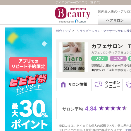
ティアラ(Tiara)の口コミ一覧 (1/5)
国内最大級のヘアサロ
ヘアサロン
総合トップ
>
リラクゼーション・マッサージサロン検
カフェサロン Ti
カフェサロンティアラヨコシ
福岡県北九州市小倉南区横代
◆西鉄バス「湯川中学校前」
クーポン
サロン情報
メニュー
4.84
サロン平均
※口コミは、あくまでも個人の感想であり、個人差が
※口コミの平均点は直近1年間の集計となります。
平均