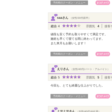
予約時のクーポン・メニュー
saaさん
（女性/30代前半）
総合
4
雰囲気
4
接客
値段も安く予約も取りやすくて満足です。
施術も早くて寝てる間に終わってます。
また来月もお願いします！
予約時のクーポン・メニュー
えりさん
（女性/40代/パート・アルバイト）
総合
5
雰囲気
5
接客
今回も、とても綺麗な仕上がりでした。
予約時のクーポン・メニュー
ミサミサさん
（女性/40代/会社員）