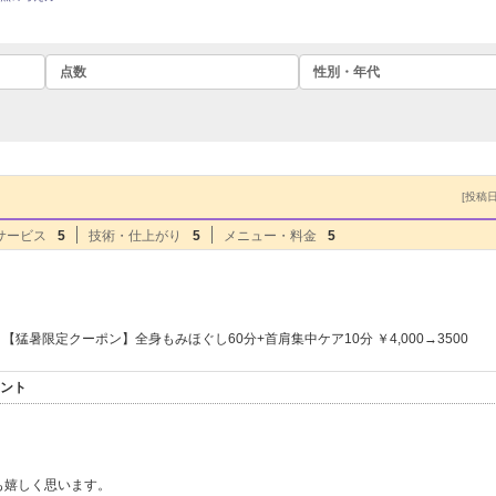
点数
性別・年代
[投稿日]
サービス
5
技術・仕上がり
5
メニュー・料金
5
【猛暑限定クーポン】全身もみほぐし60分+首肩集中ケア10分 ￥4,000→3500
メント
も嬉しく思います。