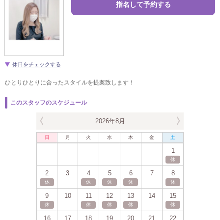
指名して予約する
休日をチェックする
ひとりひとりに合ったスタイルを提案致します！
このスタッフのスケジュール
2026年8月
日
月
火
水
木
金
土
1
休
2
3
4
5
6
7
8
休
休
休
休
休
9
10
11
12
13
14
15
休
休
休
休
休
16
17
18
19
20
21
22