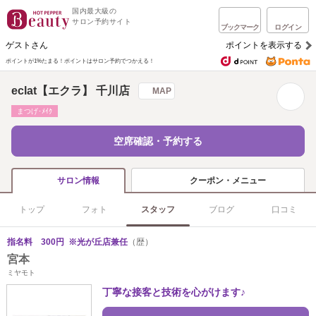
国内最大級の
サロン予約サイト
ブックマーク
ログイン
ゲストさん
ポイントを表示する
ポイントが1%たまる！
ポイントはサロン予約でつかえる！
eclat【エクラ】 千川店
MAP
まつげ･ﾒｲｸ
空席確認・予約する
クーポン・メニュー
サロン情報
トップ
フォト
スタッフ
ブログ
口コミ
指名料 300円 ※光が丘店兼任
（歴）
宮本
ミヤモト
丁寧な接客と技術を心がけます♪