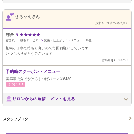
せちゃんさん
（女性/20代後半/会社員）
総合
5
★
★
★
★
★
雰囲気：
5
接客サービス：
5
技術・仕上がり：
5
メニュー・料金：
5
施術が丁寧で持ちも良いので毎回お願いしています。
いつもありがとうございます！
[投稿日] 2026/7/23
予約時のクーポン・メニュー
美容液成分でかけるまつげパーマ￥6480
まつげ･ﾒｲｸ
サロンからの返信コメントを見る
スタッフブログ