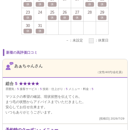
休
休
休
休
休
23
24
25
26
27
28
29
休
休
休
休
休
30
31
休
休
－
：未設定
：休業日
新着の高評価口コミ
あぁちゃんさん
（女性/40代/会社員）
総合
5
★
★
★
★
★
雰囲気：
5
接客サービス：
5
技術・仕上がり：
5
メニュー・料金：
5
マツエクの希望の確認、現状状態を伝えてくれ、
まつ毛の状態からアドバイスまでいただきました。
安心してお任せ出来ます。
いつもありがとうございます。
[投稿日] 2026/7/29
予約時のクーポン・メニュー