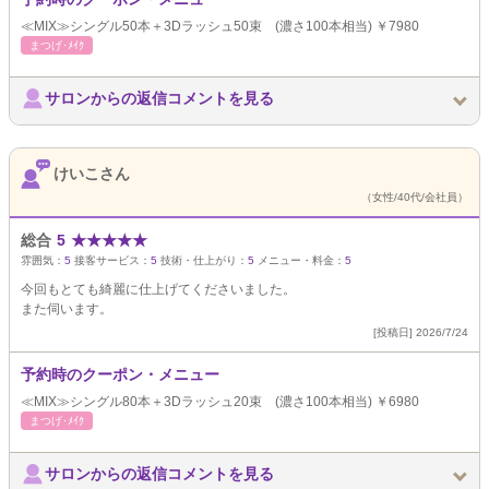
≪MIX≫シングル50本＋3Dラッシュ50束 (濃さ100本相当) ￥7980
まつげ･ﾒｲｸ
サロンからの返信コメントを見る
けいこさん
（女性/40代/会社員）
総合
5
★
★
★
★
★
雰囲気：
5
接客サービス：
5
技術・仕上がり：
5
メニュー・料金：
5
今回もとても綺麗に仕上げてくださいました。
また伺います。
[投稿日] 2026/7/24
予約時のクーポン・メニュー
≪MIX≫シングル80本＋3Dラッシュ20束 (濃さ100本相当) ￥6980
まつげ･ﾒｲｸ
サロンからの返信コメントを見る