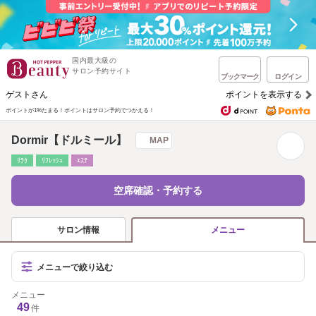
国内最大級の
サロン予約サイト
ブックマーク
ログイン
ゲストさん
ポイントを表示する
ポイントが1%たまる！
ポイントはサロン予約でつかえる！
Dormir【ドルミール】
MAP
ﾘﾗｸ
ﾘﾌﾚｯｼｭ
ｴｽﾃ
空席確認・予約する
サロン情報
メニュー
メニューで絞り込む
メニュー
49
件