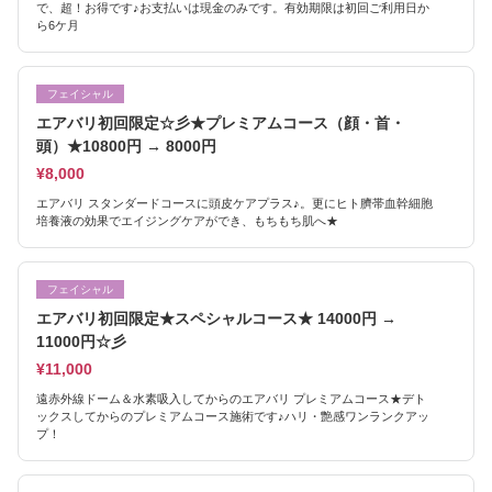
で、超！お得です♪お支払いは現金のみです。有効期限は初回ご利用日か
ら6ケ月
フェイシャル
エアバリ初回限定☆彡★プレミアムコース（顔・首・
頭）★10800円 → 8000円
¥8,000
エアバリ スタンダードコースに頭皮ケアプラス♪。更にヒト臍帯血幹細胞
培養液の効果でエイジングケアができ、もちもち肌へ★
フェイシャル
エアバリ初回限定★スペシャルコース★ 14000円 →
11000円☆彡
¥11,000
遠赤外線ドーム＆水素吸入してからのエアバリ プレミアムコース★デト
ックスしてからのプレミアムコース施術です♪ハリ・艶感ワンランクアッ
プ！