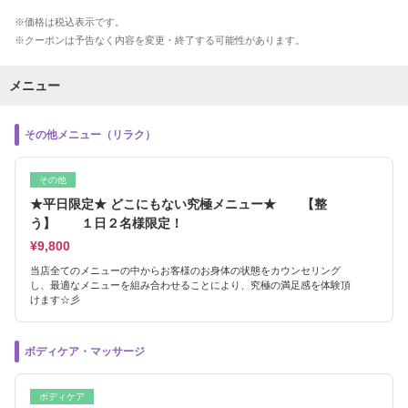
価格は税込表示です。
クーポンは予告なく内容を変更・終了する可能性があります。
メニュー
その他メニュー（リラク）
その他
★平日限定★ どこにもない究極メニュー★ 【整
う】 １日２名様限定！
¥9,800
当店全てのメニューの中からお客様のお身体の状態をカウンセリング
し、最適なメニューを組み合わせることにより、究極の満足感を体験頂
けます☆彡
ボディケア・マッサージ
ボディケア