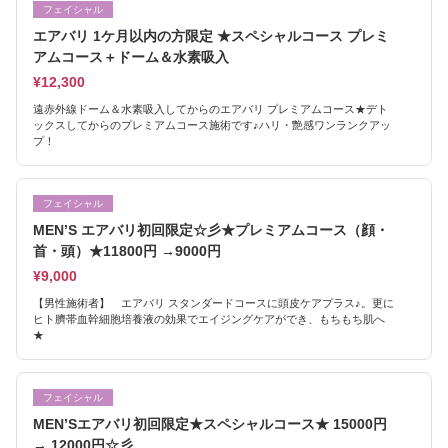
フェイシャル
エアバリ 1ケ月以内の方限定 ★スペシャルコース プレミ
アムコース＋ドーム＆水素吸入
¥12,300
遠赤外線ドーム＆水素吸入してからのエアバリ プレミアムコース★デト
ックスしてからのプレミアムコース施術です♪ハリ・艶感ワンランクアッ
プ！
フェイシャル
MEN’S エアバリ初回限定☆彡★プレミアムコース（顔・
首・頭）★11800円 →9000円
¥9,000
【男性施術者】 エアバリ スタンダードコースに頭皮ケアプラス♪。更に
ヒト臍帯血幹細胞培養液の効果でエイジングケアができ、もちもち肌へ
★
フェイシャル
MEN’Sエアバリ初回限定★スペシャルコース★ 15000円
→ 12000円☆彡