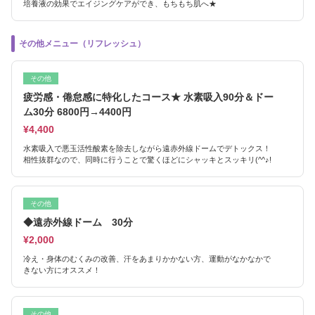
培養液の効果でエイジングケアができ、もちもち肌へ★
その他メニュー（リフレッシュ）
その他
疲労感・倦怠感に特化したコース★ 水素吸入90分＆ドー
ム30分 6800円→4400円
¥4,400
水素吸入で悪玉活性酸素を除去しながら遠赤外線ドームでデトックス！
相性抜群なので、同時に行うことで驚くほどにシャッキとスッキリ(^^♪!
その他
◆遠赤外線ドーム 30分
¥2,000
冷え・身体のむくみの改善、汗をあまりかかない方、運動がなかなかで
きない方にオススメ！
その他