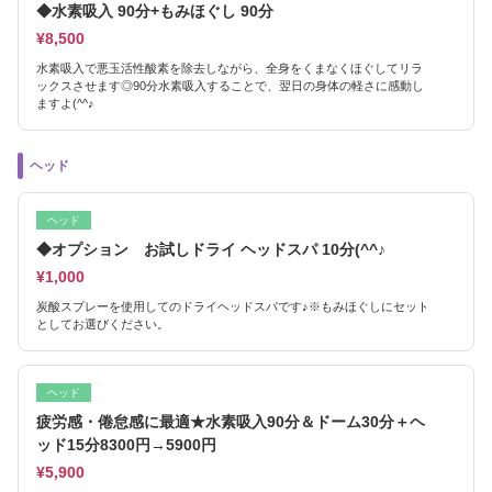
◆水素吸入 90分+もみほぐし 90分
¥8,500
水素吸入で悪玉活性酸素を除去しながら、全身をくまなくほぐしてリラ
ックスさせます◎90分水素吸入することで、翌日の身体の軽さに感動し
ますよ(^^♪
ヘッド
ヘッド
◆オプション お試しドライ ヘッドスパ 10分(^^♪
¥1,000
炭酸スプレーを使用してのドライヘッドスパです♪※もみほぐしにセット
としてお選びください。
ヘッド
疲労感・倦怠感に最適★水素吸入90分＆ドーム30分＋ヘ
ッド15分8300円→5900円
¥5,900