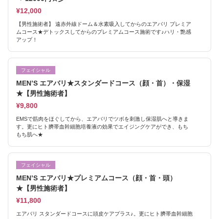
¥12,000
【男性施術者】 遠赤外線ドーム＆水素吸入してからのエアバリ プレミア
ムコース★デトックスしてからのプレミアムコース施術です♪ハリ・艶感
アップ！
フェイシャル
MEN’S エアバリ★スタンダードコース（顔・首）・保湿
★【男性施術者】
¥9,800
EMSで筋肉をほぐしてから、エアバリでツボを刺激し保湿肌へと導きま
す。更にヒト臍帯血幹細胞培養液の効果でエイジングケアができ、もち
もち肌へ★
フェイシャル
MEN’S エアバリ★プレミアムコース（顔・首・頭）
★【男性施術者】
¥11,800
エアバリ スタンダードコースに頭皮ケアプラス♪。更にヒト臍帯血幹細胞