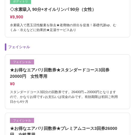
ボディトリ
◇水素吸入 90分+オイルリンパ 90分（女性）
¥9,900
水素吸入で悪玉活性酸素を除去★老廃物の排出を促進！基礎代謝up、む
くみ・冷えなどに効果的★足湯サービスあり
フェイシャル
フェイシャル
★お得なエアバリ回数券★スタンダードコース3回券
20000円 女性専用
¥0
スタンダードコース3回分の回数券です。26400円→20000円となります
ので、かなりお得です♪お支払いは現金のみです。有効期限は初回ご利用
日から4ケ月
フェイシャル
★お得なエアバリ回数券★プレミアムコース3回券26000
円 女性専用