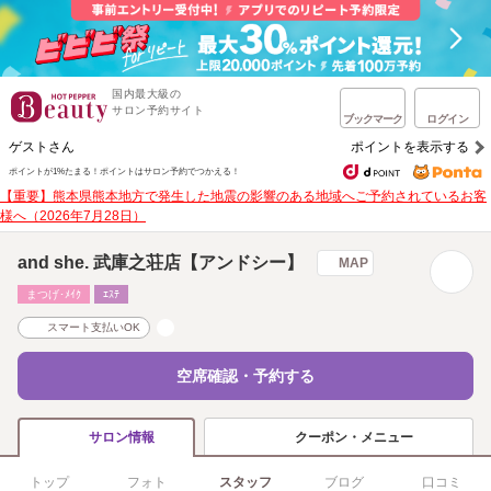
国内最大級の
サロン予約サイト
ブックマーク
ログイン
ゲストさん
ポイントを表示する
ポイントが1%たまる！
ポイントはサロン予約でつかえる！
【重要】熊本県熊本地方で発生した地震の影響のある地域へご予約されているお客
様へ（2026年7月28日）
and she. 武庫之荘店【アンドシー】
MAP
まつげ･ﾒｲｸ
ｴｽﾃ
スマート支払いOK
空席確認・予約する
クーポン・メニュー
サロン情報
トップ
フォト
スタッフ
ブログ
口コミ