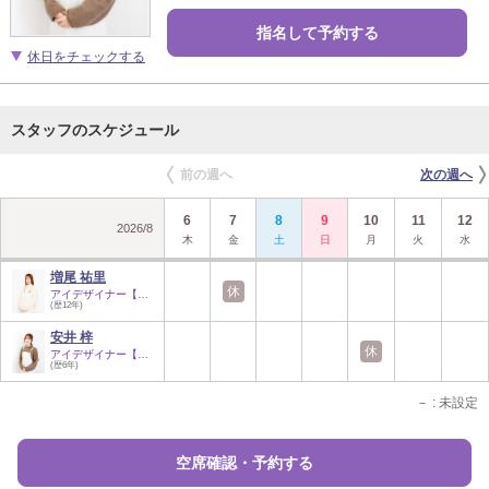
指名して予約する
休日をチェックする
スタッフのスケジュール
前の週へ
次の週へ
6
7
8
9
10
11
12
2026
/
8
木
金
土
日
月
火
水
増尾 祐里
休
アイデザイナー【指…
(歴12年)
安井 梓
休
アイデザイナー【指…
(歴6年)
－
: 未設定
空席確認・予約する