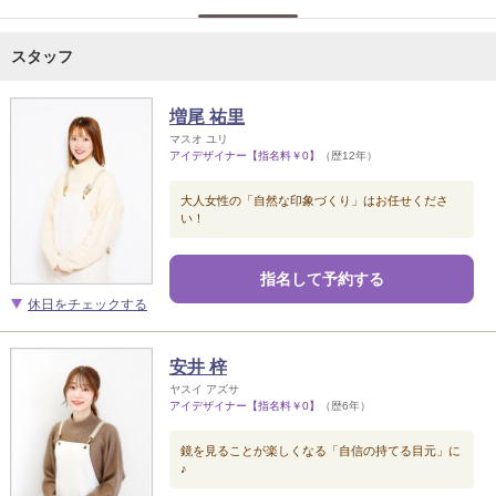
スタッフ
増尾 祐里
マスオ ユリ
アイデザイナー【指名料￥0】
（歴12年）
大人女性の「自然な印象づくり」はお任せくださ
い！
指名して予約する
休日をチェックする
安井 梓
ヤスイ アズサ
アイデザイナー【指名料￥0】
（歴6年）
鏡を見ることが楽しくなる「自信の持てる目元」に
♪