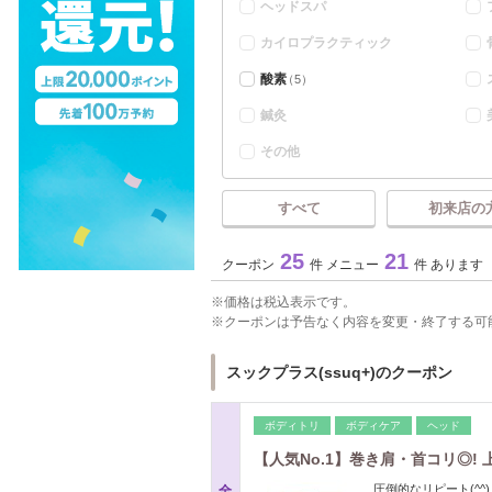
ヘッドスパ
カイロプラクティック
酸素
（5）
鍼灸
その他
すべて
初来店の
25
21
クーポン
件 メニュー
件 あります
価格は税込表示です。
クーポンは予告なく内容を変更・終了する可
スックプラス(ssuq+)のクーポン
ボディトリ
ボディケア
ヘッド
【人気No.1】巻き肩・首コリ◎! 
圧倒的なリピート(^
全