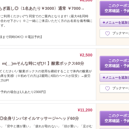
¥6,000
このクーポ
ぎ蒸し◎〈1名あたり￥3000〉通常 ￥7000→
空席確認・予
ご利用ください(^^) 同室でのご案内となります!（最大4名同時
問い合わせ下さい）※ご一緒にご来店いただく方のお名前を備考欄に
メニューを追加
ます。
ブックマー
様まで同時OK!◎ ※電話予約】
¥2,500
このクーポ
(__)mそんな時にぜひ! 】酸素ボックス60分
空席確認・予
てください!／酸素ボックスの使用を継続することで体内の酸素が
果を実感!（※初めての方は2週間に4回のペースが目安）→疲労
メニューを追加
力UP!
ブックマー
予約の場合は1人あたり2300円】
¥11,200
このクーポ
◎全身リンパオイルマッサージ+ヘッド60分
空席確認・予
い」「背中と腰が重い」「疲れが取れない」「頭が重い」「足がむ