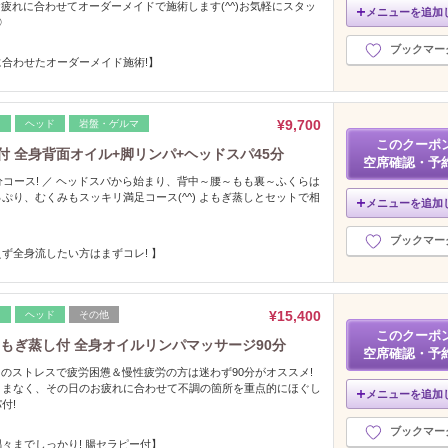
るお疲れに合わせてオーダーメイドで施術します(^^)お気軽にスタッ
メニューを追加
◎
ブックマー
合わせたオーダーメイド施術!】
¥9,700
レ
ヘッド
岩盤・ゲルマ
このクーポ
付 全身背面オイル+脚リンパ+ヘッドスパ45分
空席確認・予
分コース! ／ ヘッドスパから始まり、背中～腰～もも裏～ふくらは
ぷり、むくみもスッキリ満足コース(^^) よもぎ蒸しとセットで相
メニューを追加
ブックマー
ず全身流したい方はまずコレ! 】
¥15,400
レ
ヘッド
その他
このクーポ
よもぎ蒸し付 全身オイルリンパマッサージ90分
空席確認・予
日々のストレスで疲労困憊＆慢性疲労の方は迷わず90分がオススメ!
くまなく、その日のお疲れに合わせて不調の箇所を重点的にほぐし
メニューを追加
付!
ブックマー
々までしっかり! 腸セラピー付】