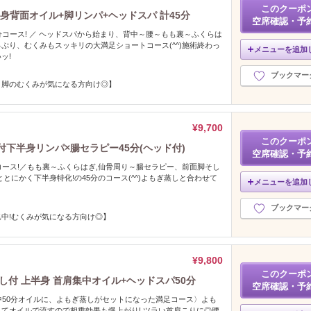
このクーポ
身背面オイル+脚リンパ+ヘッドスパ 計45分
空席確認・予
分コース! ／ ヘッドスパから始まり、背中～腰～もも裏～ふくらは
ぷり、むくみもスッキリの大満足ショートコース(^^)施術終わっ
メニューを追加
ッ!
ブックマー
＆脚のむくみが気になる方向け◎】
¥9,700
このクーポ
下半身リンパ×腸セラピー45分(ヘッド付)
空席確認・予
コース!／もも裏～ふくらはぎ,仙骨周り～腸セラピー、前面脚そし
とにかく下半身特化!の45分のコース(^^)よもぎ蒸しと合わせて
メニューを追加
ブックマー
中!むくみが気になる方向け◎】
¥9,800
このクーポ
し付 上半身 首肩集中オイル+ヘッドスパ50分
空席確認・予
集中50分オイルに、よもぎ蒸しがセットになった満足コース〉よも
てオイルで流すので相乗効果も爆上がり! ツラい首肩こりに◎腰