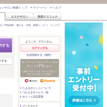
ョンサロン検索トップ
マイページ
ヘルプ
ン
エステサロン
美容クリニック
ロン門前仲町・勝どき・月島・豊洲トップ
>
スックプ
ようこそ、ゲストさん。
約する
ログインする
会員登録する（無料）
クする
ホットペッパービューティーなら
1%
ポイントが
たまる！
ためたポイントをつかっておとく
にサロンをネット予約！
たまるポイントについて
つかえるサービス一覧
ポイント設定変更
ブックマーク