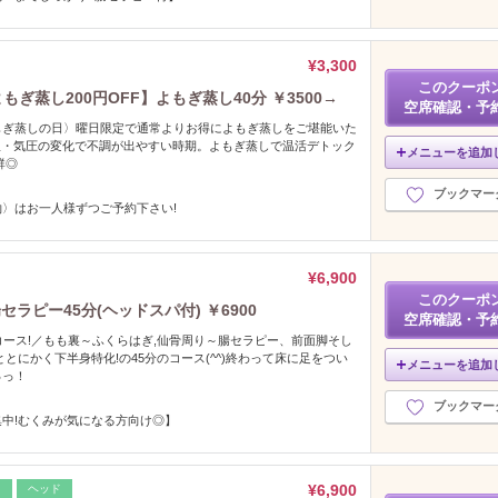
¥3,300
このクーポ
もぎ蒸し200円OFF】よもぎ蒸し40分 ￥3500→
空席確認・予
もぎ蒸しの日〉曜日限定で通常よりお得によもぎ蒸しをご堪能いた
な気温・気圧の変化で不調が出やすい時期。よもぎ蒸しで温活デトック
メニューを追加
群◎
ブックマー
〉はお一人様ずつご予約下さい!
¥6,900
このクーポ
ラピー45分(ヘッドスパ付) ￥6900
空席確認・予
コース!／もも裏～ふくらはぎ,仙骨周り～腸セラピー、前面脚そし
とにかく下半身特化!の45分のコース(^^)終わって床に足をつい
メニューを追加
っっ！
ブックマー
中!むくみが気になる方向け◎】
¥6,900
レ
ヘッド