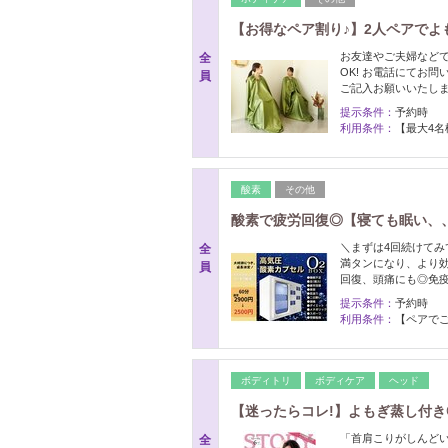
【お得なペア割り♪】2人ペアでよも
お友達やご夫婦などで
全
OK! お電話にてお
員
ご記入お願いいたし
提示条件：
予約時
利用条件：
【最大4名
酸素
その他
酸素で疲労回復◎【寝ても眠い、、m
＼まずは4回続けてみ
全
満タンになり、より効
員
回復、頭痛にも◎免疫
提示条件：
予約時
利用条件：
【ペアでご
ボディトリ
ボディケア
ヘッド
【迷ったらコレ!】よもぎ蒸し付き
「首肩こりがしんど
全