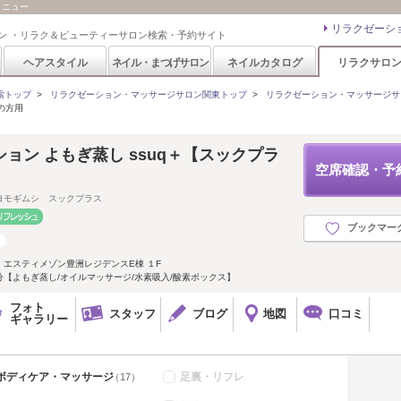
メニュー
リラクゼーシ
ン ・リラク＆ビューティーサロン検索・予約サイト
ヘアスタイル
ネイル・まつげサロン
ネイルカタログ
リラクサロ
索トップ
>
リラクゼーション・マッサージサロン関東トップ
>
リラクゼーション・マッサージサ
の方用
ョン よもぎ蒸し ssuq＋【スックプラ
空席確認・予
ヨモギムシ スックプラス
ブックマー
エスティメゾン豊洲レジデンスE棟 １F
5分【よもぎ蒸し/オイルマッサージ/水素吸入/酸素ボックス】
フォト
スタッフ
ブログ
地図
口コミ
ギャラリー
ボディケア・マッサージ
足裏・リフレ
（17）