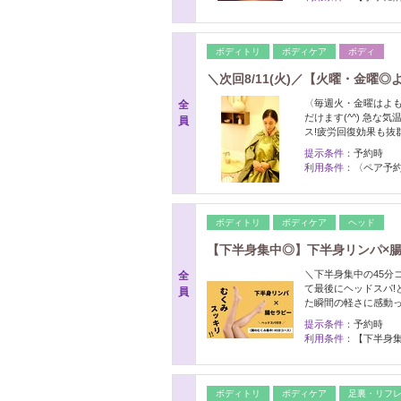
ボディトリ
ボディケア
ボディ
＼次回8/11(火)／【火曜・金曜◎よ
〈毎週火・金曜はよ
全
だけます(^^) 急
員
ス!疲労回復効果も抜
提示条件：
予約時
利用条件：
〈ペア予約
ボディトリ
ボディケア
ヘッド
【下半身集中◎】下半身リンパ×腸セ
＼下半身集中の45分
全
て最後にヘッドスパ!と
員
た瞬間の軽さに感動
提示条件：
予約時
利用条件：
【下半身集
ボディトリ
ボディケア
足裏・リフ