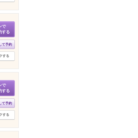
ンで
約する
して予約
クする
ンで
約する
して予約
クする