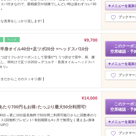
スパ付きなので、眼精疲労や頭痛でしんどい時は迷わずコレ! 50
メニューを追加
♪
ブックマー
な首肩をしっかり流します! 】
¥9,700
レ
ヘッド
このクーポ
半身オイル40分+足ツボ20分 +ヘッドスパ10分
空席確認・予
つぼリフレがクーポンとして登場!(^^) うつ伏せで背中、肩、腰
し、仰向けで足ツボ20分→デコルテ・首肩オイル→ヘッドスパ
メニューを追加
キリ♪
ブックマー
きだからこそのスッキリ感! 】
¥14,000
このクーポ
たり700円もお得♪たっぷり最大50分利用可!
空席確認・予
常40分→更に10分延長無料で50分間ご利用可能◎さらに回数券のリ
ス1回無料プレゼント! 有効期限も4ヶ月で無理なく通える♪身体
メニューを追加
UP◎
ブックマー