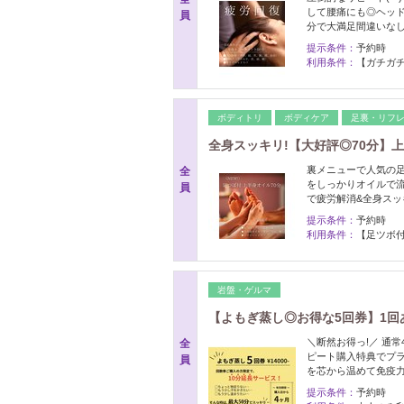
して腰痛にも◎ヘッド
員
分で大満足間違いなし
提示条件：
予約時
利用条件：
【ガチガチ
ボディトリ
ボディケア
足裏・リフ
全身スッキリ!【大好評◎70分】上
裏メニューで人気の足
全
をしっかりオイルで流
員
で疲労解消&全身スッ
提示条件：
予約時
利用条件：
【足ツボ付
岩盤・ゲルマ
【よもぎ蒸し◎お得な5回券】1回あ
＼断然お得っ!／ 通
全
ピート購入特典でプラ
員
を芯から温めて免疫力
提示条件：
予約時