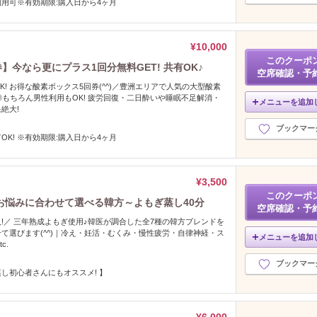
用可※有効期限:購入日から4ヶ月
¥10,000
このクーポ
】今なら更にプラス1回分無料GET! 共有OK♪
空席確認・予
! お得な酸素ボックス5回券(^^)／豊洲エリアで人気の大型酸素
◎もちろん男性利用もOK! 疲労回復・二日酔いや睡眠不足解消・
メニューを追加
絶大!
ブックマー
OK! ※有効期限:購入日から4ヶ月
¥3,500
このクーポ
お悩みに合わせて選べる韓方～よもぎ蒸し40分
空席確認・予
!／ 三年熟成よもぎ使用♪韓医が調合した全7種の韓方ブレンドを
て選びます(^^)｜冷え・妊活・むくみ・慢性疲労・自律神経・ス
メニューを追加
c.
ブックマー
し初心者さんにもオススメ! 】