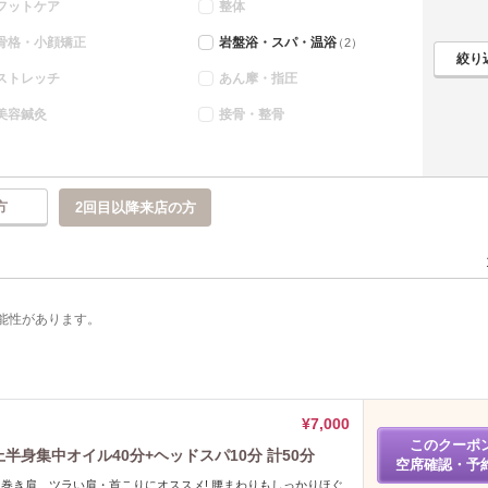
フットケア
整体
骨格・小顔矯正
岩盤浴・スパ・温浴
（2）
ストレッチ
あん摩・指圧
美容鍼灸
接骨・整骨
方
2回目以降来店の方
能性があります。
¥7,000
このクーポ
上半身集中オイル40分+ヘッドスパ10分 計50分
空席確認・予
^) 巻き肩、ツラい肩・首こりにオススメ! 腰まわりもしっかりほぐ