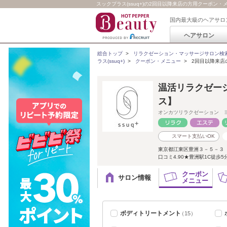
スックプラス(ssuq+)の2回目以降来店の方用クーポン・
国内最大級のヘアサロ
ヘアサロン
総合トップ
>
リラクゼーション・マッサージサロン検
ラス(ssuq+)
>
クーポン・メニュー
>
2回目以降来店
温活リラクゼーシ
ス】
オンカツリラクゼーション 
スマート支払いOK
東京都江東区豊洲３－５－３ 
口コミ4.90★豊洲駅1C徒歩
クーポン
サロン情報
メニュー
ボディトリートメント
（15）