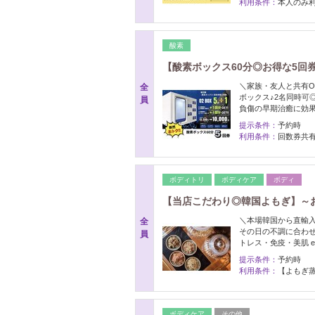
利用条件：
本人のみ利
酸素
【酸素ボックス60分◎お得な5回券
＼家族・友人と共有OK
全
ボックス♪2名同時可
員
負傷の早期治癒に効果
提示条件：
予約時
利用条件：
回数券共有
ボディトリ
ボディケア
ボディ
【当店こだわり◎韓国よもぎ】～
＼本場韓国から直輸入
全
その日の不調に合わせ
員
トレス・免疫・美肌 et
提示条件：
予約時
利用条件：
【よもぎ蒸
ボディケア
その他