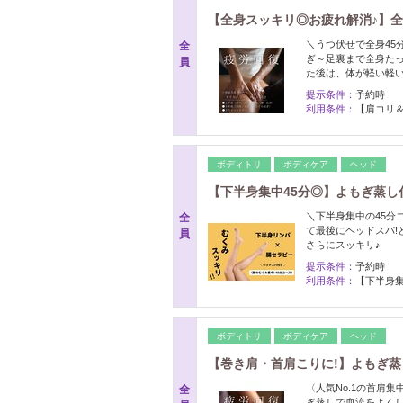
【全身スッキリ◎お疲れ解消♪】全
＼うつ伏せで全身45
全
ぎ～足裏まで全身たっ
員
た後は、体が軽い軽い
提示条件：
予約時
利用条件：
【肩コリ
ボディトリ
ボディケア
ヘッド
【下半身集中45分◎】よもぎ蒸し付
＼下半身集中の45分
全
て最後にヘッドスパ!と
員
さらにスッキリ♪
提示条件：
予約時
利用条件：
【下半身集
ボディトリ
ボディケア
ヘッド
【巻き肩・首肩こりに!】よもぎ蒸
〈人気No.1の首肩
全
ぎ蒸しで血流をよくし