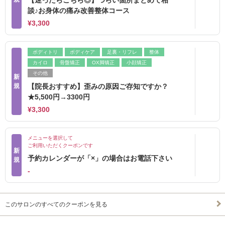
【迷ったらこちら◎】つらい箇所まとめて相
談♪お身体の痛み改善整体コース
¥3,300
ボディトリ
ボディケア
足裏・リフレ
整体
カイロ
骨盤矯正
OX脚矯正
小顔矯正
その他
新
規
【院長おすすめ】歪みの原因ご存知ですか？
★5,500円→3300円
¥3,300
メニューを選択して
ご利用いただくクーポンです
新
予約カレンダーが「×」の場合はお電話下さい
規
‐
このサロンのすべてのクーポンを見る