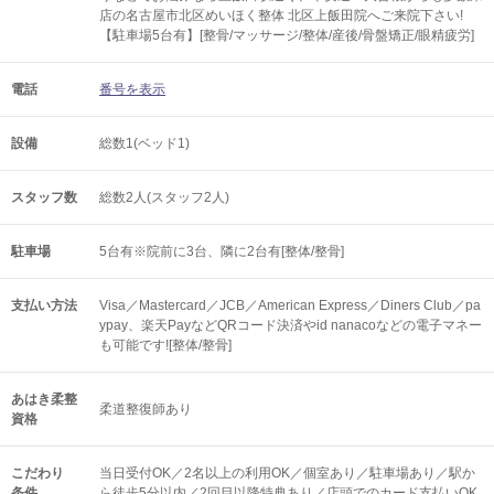
店の名古屋市北区めいほく整体 北区上飯田院へご来院下さい!
【駐車場5台有】[整骨/マッサージ/整体/産後/骨盤矯正/眼精疲労]
電話
番号を表示
設備
総数1(ベッド1)
スタッフ数
総数2人(スタッフ2人)
駐車場
5台有※院前に3台、隣に2台有[整体/整骨]
支払い方法
Visa／Mastercard／JCB／American Express／Diners Club／pa
ypay、楽天PayなどQRコード決済やid nanacoなどの電子マネー
も可能です![整体/整骨]
あはき柔整
柔道整復師あり
資格
こだわり
当日受付OK／2名以上の利用OK／個室あり／駐車場あり／駅か
条件
ら徒歩5分以内／2回目以降特典あり／店頭でのカード支払いOK