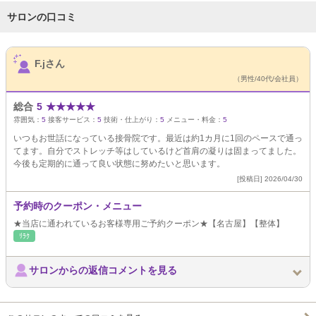
サロンの口コミ
サロンPick Up
F.jさん
（男性/40代/会社員）
総合
5
★
★
★
★
★
雰囲気：
5
接客サービス：
5
技術・仕上がり：
5
メニュー・料金：
5
いつもお世話になっている接骨院です。最近は約1カ月に1回のペースで通っ
てます。自分でストレッチ等はしているけど首肩の凝りは固まってました。
今後も定期的に通って良い状態に努めたいと思います。
[投稿日] 2026/04/30
予約時のクーポン・メニュー
★当店に通われているお客様専用ご予約クーポン★【名古屋】【整体】
ﾘﾗｸ
サロンからの返信コメントを見る