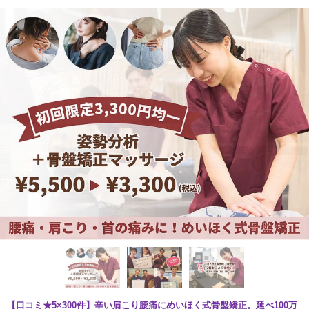
【口コミ★5×300件】辛い肩こり腰痛にめいほく式骨盤矯正。延べ100万