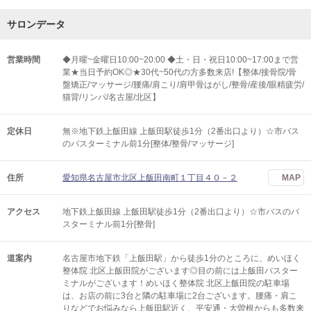
サロンデータ
営業時間
◆月曜~金曜日10:00~20:00 ◆土・日・祝日10:00~17:00まで営
業★当日予約OK◎★30代~50代の方多数来店!【整体/接骨院/骨
盤矯正/マッサージ/腰痛/肩こり/肩甲骨はがし/整骨/産後/眼精疲労/
猫背/リンパ/名古屋/北区】
定休日
無※地下鉄上飯田線 上飯田駅徒歩1分（2番出口より）☆市バス
のバスターミナル前1分[整体/整骨/マッサージ]
住所
愛知県名古屋市北区上飯田南町１丁目４０－２
MAP
アクセス
地下鉄上飯田線 上飯田駅徒歩1分（2番出口より）☆市バスのバ
スターミナル前1分[整骨]
道案内
名古屋市地下鉄「上飯田駅」から徒歩1分のところに、めいほく
整体院 北区上飯田院がございます◎目の前には上飯田バスター
ミナルがございます！めいほく整体院 北区上飯田院の駐車場
は、お店の前に3台と隣の駐車場に2台ございます。腰痛・肩こ
りなどでお悩みなら上飯田駅近く、平安通・大曽根からも多数来