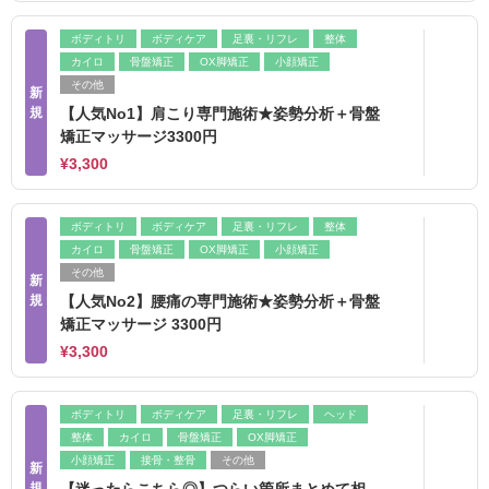
ボディトリ
ボディケア
足裏・リフレ
整体
カイロ
骨盤矯正
OX脚矯正
小顔矯正
その他
新
規
【人気No1】肩こり専門施術★姿勢分析＋骨盤
矯正マッサージ3300円
¥3,300
ボディトリ
ボディケア
足裏・リフレ
整体
カイロ
骨盤矯正
OX脚矯正
小顔矯正
その他
新
規
【人気No2】腰痛の専門施術★姿勢分析＋骨盤
矯正マッサージ 3300円
¥3,300
ボディトリ
ボディケア
足裏・リフレ
ヘッド
整体
カイロ
骨盤矯正
OX脚矯正
小顔矯正
接骨・整骨
その他
新
規