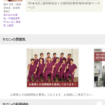
OK★北区上飯田駅徒歩１分[接骨院/整骨/整体/産後/マッサ
藤本 宜延 【国家
ージ]
資格者：柔道整
復師】
体のゆがみ整
体・不調改善専
門 めいほく整体
院 上飯田
サロンの雰囲気
お客様との信頼関係を重視しております。お気軽にご来店下さい。
サロンの利用傾向