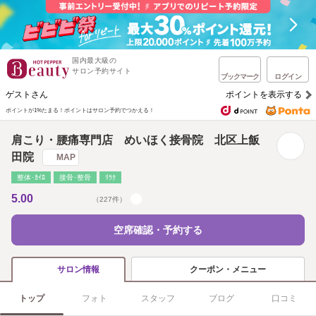
国内最大級の
サロン予約サイト
ブックマーク
ログイン
ゲストさん
ポイントを表示する
ポイントが1%たまる！
ポイントはサロン予約でつかえる！
肩こり・腰痛専門店 めいほく接骨院 北区上飯
田院
MAP
整体･ｶｲﾛ
接骨･整骨
ﾘﾗｸ
5.00
（227件）
空席確認・予約する
クーポン・メニュー
サロン情報
トップ
フォト
スタッフ
ブログ
口コミ