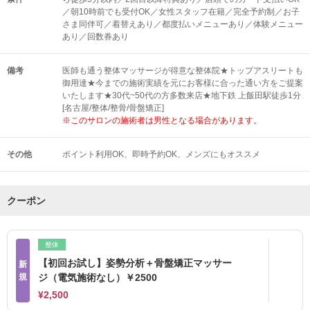
／朝10時前でも受付OK／女性スタッフ在籍／完全予約制／お子
さま同伴可／着替えあり／都度払いメニューあり／体験メニュー
あり／回数券あり
備考
医師も通う整体マッサージが得意な整体院★トップアスリートも
御用達★今までの施術実績を元にお客様に合った通い方をご提案
いたします★30代~50代の方多数来店★地下鉄 上飯田駅徒歩1分
[名古屋/整体/整骨/骨盤矯正]
※このサロンの施術者は男性となる場合があります。
その他
ポイント利用OK
即時予約OK
メンズにもオススメ
クーポン
整体
【初回お試し】姿勢分析＋骨盤矯正マッサー
新
規
ジ（電気施術なし）￥2500
¥2,500