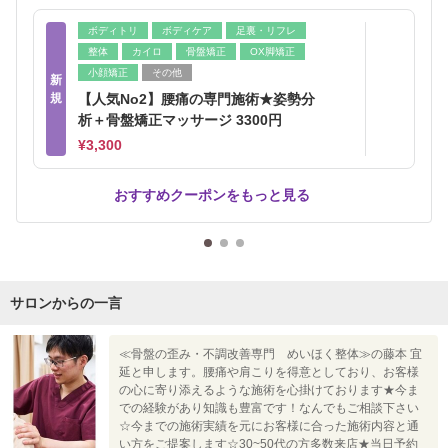
ボディトリ
ボディケア
足裏・リフレ
整体
カイロ
骨盤矯正
OX脚矯正
小顔矯正
その他
新
規
【人気No2】腰痛の専門施術★姿勢分
析＋骨盤矯正マッサージ 3300円
¥3,300
おすすめクーポンをもっと見る
サロンからの一言
≪骨盤の歪み・不調改善専門 めいほく整体≫の藤本 宜
延と申します。腰痛や肩こりを得意としており、お客様
の心に寄り添えるような施術を心掛けております★今ま
での経験があり知識も豊富です！なんでもご相談下さい
☆今までの施術実績を元にお客様に合った施術内容と通
い方をご提案します☆30~50代の方多数来店★当日予約