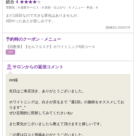
総合
4
★
★
★
★
★
雰囲気：
4
接客サービス：
4
技術・仕上がり：
4
メニュー・料金：
4
まだ1回目なので大きな変化はありませんが、
4回やったあとが楽しみです。
[投稿日] 2026/7/5
予約時のクーポン・メニュー
【回数券】【セルフエステ】ホワイトニング4回コース
ｴｽﾃ
サロンからの返信コメント
nm様
先日はご来店頂き、ありがとうございました。
ホワイトニングは、白さが戻るまで『週1回』の施術をオススメしてお
ります^_^
ぜひ定期的に照射してみてくださいね♪
また変化がございましたら教えて頂けますと嬉しいです。
この度は口コミ投稿ありがとうございました。