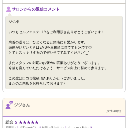
サロンからの返信コメント
ジジ様
いつもセルフエステLILYをご利用頂きありがとうございます！
肩首の凝りは、ひどくなると頭痛にも繋がります。
頭痛がひどいときはEMSを直接頭に当ててもokです◎
とてもスッキリするのでぜひ当ててみてください^_^
またスタッフの対応のお褒めの言葉ありがとうございます。
今後も喜んでいただけるよう、サービス向上に努めて参ります。
この度は口コミ投稿頂きありがとうございました。
またのご来店をお待ちしております♪
ジジさん
（女性/40代）
総合
5
★
★
★
★
★
雰囲気：
5
接客サービス：
5
技術・仕上がり：
5
メニュー・料金：
5