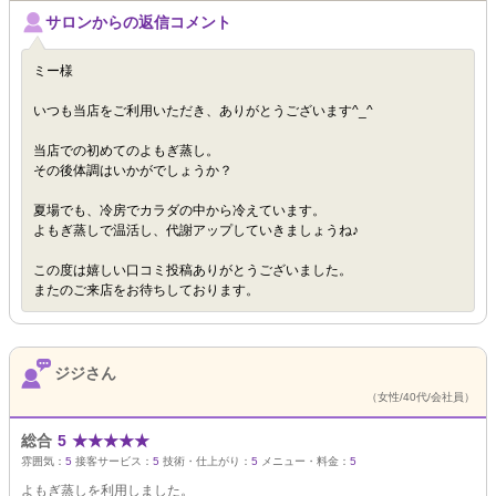
サロンからの返信コメント
ミー様
いつも当店をご利用いただき、ありがとうございます^_^
当店での初めてのよもぎ蒸し。
その後体調はいかがでしょうか？
夏場でも、冷房でカラダの中から冷えています。
よもぎ蒸しで温活し、代謝アップしていきましょうね♪
この度は嬉しい口コミ投稿ありがとうございました。
またのご来店をお待ちしております。
ジジさん
（女性/40代/会社員）
総合
5
★
★
★
★
★
雰囲気：
5
接客サービス：
5
技術・仕上がり：
5
メニュー・料金：
5
よもぎ蒸しを利用しました。