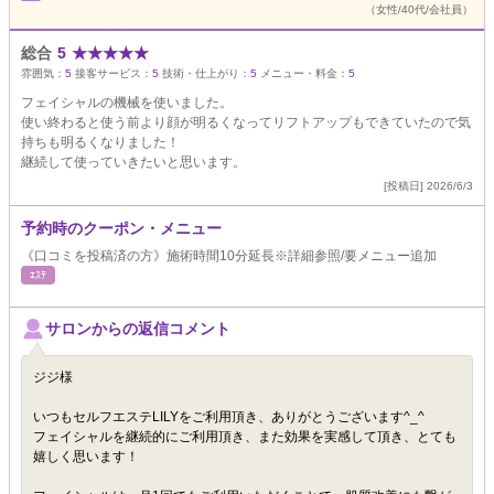
（女性/40代/会社員）
総合
5
★
★
★
★
★
雰囲気：
5
接客サービス：
5
技術・仕上がり：
5
メニュー・料金：
5
フェイシャルの機械を使いました。
使い終わると使う前より顔が明るくなってリフトアップもできていたので気
持ちも明るくなりました！
継続して使っていきたいと思います。
[投稿日] 2026/6/3
予約時のクーポン・メニュー
《口コミを投稿済の方》施術時間10分延長※詳細参照/要メニュー追加
ｴｽﾃ
サロンからの返信コメント
ジジ様
いつもセルフエステLILYをご利用頂き、ありがとうございます^_^
フェイシャルを継続的にご利用頂き、また効果を実感して頂き、とても
嬉しく思います！