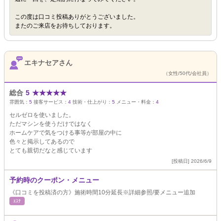
この度は口コミ投稿ありがとうございました。
またのご来店をお待ちしております。
エキナセアさん
（女性/50代/会社員）
総合
5
★
★
★
★
★
雰囲気：
5
接客サービス：
4
技術・仕上がり：
5
メニュー・料金：
4
セルゼロを使いました。
ただマシンを使うだけではなく
ホームケアで気をつける事等が部屋の中に
色々と掲示してあるので
とても親切だなと感じています
[投稿日] 2026/6/9
予約時のクーポン・メニュー
《口コミを投稿済の方》施術時間10分延長※詳細参照/要メニュー追加
ｴｽﾃ