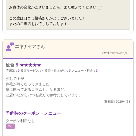
お身体の変化がございましたら、また教えてください^_^
この度は口コミ投稿ありがとうございました！
またのご来店をお待ちしております。
エキナセアさん
（女性/50代/会社員）
総合
5
★
★
★
★
★
雰囲気：
5
接客サービス：
4
技術・仕上がり：
5
メニュー・料金：
5
少しですが
体毛が薄くなってきました
壁に貼ってあるコラムも、なるほど、
と思いながらいつも読んで参考にしています。
[投稿日] 2026/4/28
予約時のクーポン・メニュー
クーポン利用なし
ｴｽﾃ