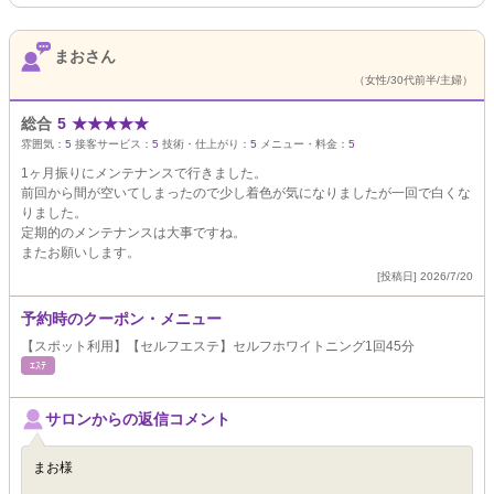
まおさん
（女性/30代前半/主婦）
総合
5
★
★
★
★
★
雰囲気：
5
接客サービス：
5
技術・仕上がり：
5
メニュー・料金：
5
1ヶ月振りにメンテナンスで行きました。
前回から間が空いてしまったので少し着色が気になりましたが一回で白くな
りました。
定期的のメンテナンスは大事ですね。
またお願いします。
[投稿日] 2026/7/20
予約時のクーポン・メニュー
【スポット利用】【セルフエステ】セルフホワイトニング1回45分
ｴｽﾃ
サロンからの返信コメント
まお様