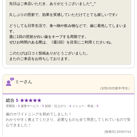
先日はご来店いただき、ありがとうございました^_^
久しぶりの照射で、効果を実感していただけてとても嬉しいです♪
どうしても日常生活で、食べ物や飲み物などで、歯に着色してしまいま
す。
週に1回の照射が白い歯をキープする周期です。
ぜひお時間のある際は、《週1回》を目安にご利用くださいね。
このたびは口コミ投稿ありがとうございました。
またのご来店をお待ちしております。
ミーさん
（女性/20代後半/学生）
総合
5
★
★
★
★
★
雰囲気：
5
接客サービス：
5
技術・仕上がり：
4
メニュー・料金：
5
歯のホワイトニングを初めてしました！
わかりやすく教えてくださり、必要なものも全て用意してくれているので安
心できました！
[投稿日] 2026/7/14