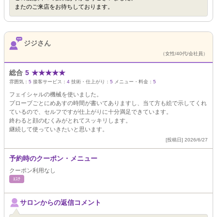
またのご来店をお待ちしております。
ジジさん
（女性/40代/会社員）
総合
5
★
★
★
★
★
雰囲気：
5
接客サービス：
4
技術・仕上がり：
5
メニュー・料金：
5
フェイシャルの機械を使いました。
プローブごとにめあすの時間が書いてありますし、当て方も絵で示してくれ
ているので、セルフですが仕上がりに十分満足できています。
終わると顔のむくみがとれてスッキリします。
継続して使っていきたいと思います。
[投稿日] 2026/6/27
予約時のクーポン・メニュー
クーポン利用なし
ｴｽﾃ
サロンからの返信コメント