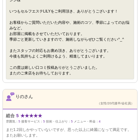
ジジ様
いつもセルフエステLILYをご利用頂き、ありがとうございます！
お客様からご質問いただいた内容や、施術のコツ、季節によってのお悩
みなど。
お部屋に掲載をさせていただいております。
季節ごと更新していきますので、施術しながらぜひご覧ください^_^
またスタッフの対応もお褒め頂き、ありがとうございます。
今後も気持ちよくご利用けるよう、精進してまいります。
この度は嬉しい口コミ投稿ありがとうございました。
またのご来店をお待ちしております。
りのさん
（女性/20代後半/会社員）
総合
5
★
★
★
★
★
雰囲気：
5
接客サービス：
5
技術・仕上がり：
5
メニュー・料金：
4
まだ1.2回しかやっていないですが、思った以上に綺麗になって満足です。
またお願いします。