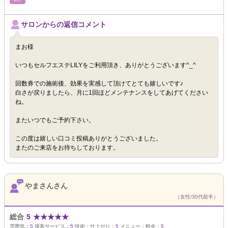
サロンからの返信コメント
まお様
いつもセルフエステLILYをご利用頂き、ありがとうございます^_^
回数券での施術後、効果を実感して頂けてとても嬉しいです♪
白さが戻りましたら、月に1回ほどメンテナンスをしてあげてください
ね。
またいつでもご予約下さい。
この度は嬉しい口コミ投稿ありがとうございました。
またのご来店をお待ちしております。
やまさんさん
（女性/30代前半）
総合
5
★
★
★
★
★
雰囲気：
5
接客サービス：
5
技術・仕上がり：
5
メニュー・料金：
5