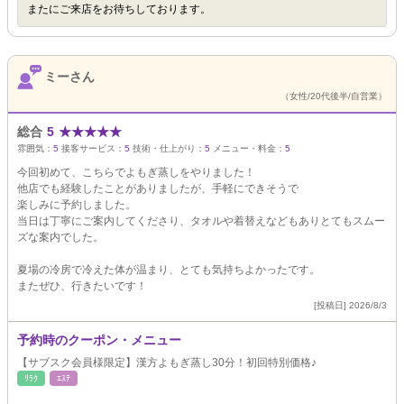
またにご来店をお待ちしております。
ミーさん
（女性/20代後半/自営業）
総合
5
★
★
★
★
★
雰囲気：
5
接客サービス：
5
技術・仕上がり：
5
メニュー・料金：
5
今回初めて、こちらでよもぎ蒸しをやりました！
他店でも経験したことがありましたが、手軽にできそうで
楽しみに予約しました。
当日は丁寧にご案内してくださり、タオルや着替えなどもありとてもスムー
ズな案内でした。
夏場の冷房で冷えた体が温まり、とても気持ちよかったです。
またぜひ、行きたいです！
[投稿日] 2026/8/3
予約時のクーポン・メニュー
【サブスク会員様限定】漢方よもぎ蒸し30分！初回特別価格♪
ﾘﾗｸ
ｴｽﾃ