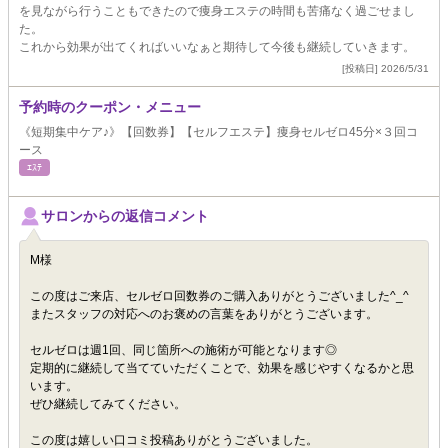
を見ながら行うこともできたので痩身エステの時間も苦痛なく過ごせまし
た。
これから効果が出てくればいいなぁと期待して今後も継続していきます。
[投稿日] 2026/5/31
予約時のクーポン・メニュー
《短期集中ケア♪》【回数券】【セルフエステ】痩身セルゼロ45分×３回コ
ース
ｴｽﾃ
サロンからの返信コメント
M様
この度はご来店、セルゼロ回数券のご購入ありがとうございました^_^
またスタッフの対応へのお褒めの言葉をありがとうございます。
セルゼロは週1回、同じ箇所への施術が可能となります◎
定期的に継続して当てていただくことで、効果を感じやすくなるかと思
います。
ぜひ継続してみてください。
この度は嬉しい口コミ投稿ありがとうございました。