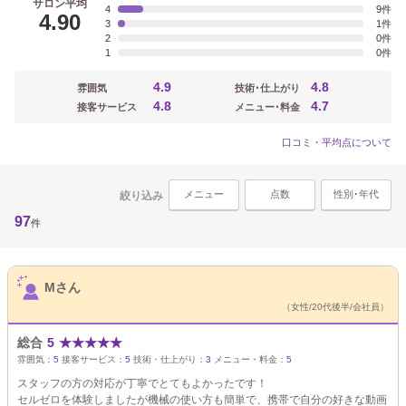
サロン平均
4
9
4.90
3
1
2
0
1
0
4.9
4.8
雰囲気
技術･仕上がり
4.8
4.7
接客サービス
メニュー･料金
口コミ・平均点について
メニュー
点数
性別･年代
絞り込み
97
件
サロンPick Up
Mさん
（女性/20代後半/会社員）
総合
5
★
★
★
★
★
雰囲気：
5
接客サービス：
5
技術・仕上がり：
3
メニュー・料金：
5
スタッフの方の対応が丁寧でとてもよかったです！
セルゼロを体験しましたが機械の使い方も簡単で、携帯で自分の好きな動画