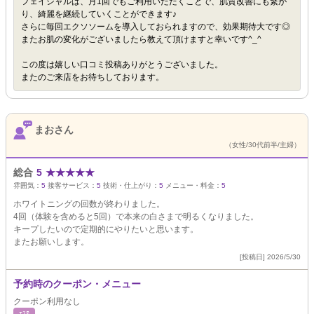
フェイシャルは、月1回でもご利用いただくことで、肌質改善にも繋が
り、綺麗を継続していくことができます♪
さらに毎回エクソソームを導入しておられますので、効果期待大です◎
またお肌の変化がございましたら教えて頂けますと幸いです^_^
この度は嬉しい口コミ投稿ありがとうございました。
またのご来店をお待ちしております。
まおさん
（女性/30代前半/主婦）
総合
5
★
★
★
★
★
雰囲気：
5
接客サービス：
5
技術・仕上がり：
5
メニュー・料金：
5
ホワイトニングの回数が終わりました。
4回（体験を含めると5回）で本来の白さまで明るくなりました。
キープしたいので定期的にやりたいと思います。
またお願いします。
[投稿日] 2026/5/30
予約時のクーポン・メニュー
クーポン利用なし
ｴｽﾃ