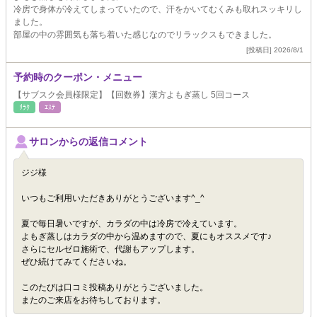
冷房で身体が冷えてしまっていたので、汗をかいてむくみも取れスッキリし
ました。
部屋の中の雰囲気も落ち着いた感じなのでリラックスもできました。
[投稿日] 2026/8/1
予約時のクーポン・メニュー
【サブスク会員様限定】【回数券】漢方よもぎ蒸し 5回コース
ﾘﾗｸ
ｴｽﾃ
サロンからの返信コメント
ジジ様
いつもご利用いただきありがとうございます^_^
夏で毎日暑いですが、カラダの中は冷房で冷えています。
よもぎ蒸しはカラダの中から温めますので、夏にもオススメです♪
さらにセルゼロ施術で、代謝もアップします。
ぜひ続けてみてくださいね。
このたびは口コミ投稿ありがとうございました。
またのご来店をお待ちしております。