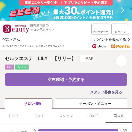
国内最大級の
サロン予約サイト
ブックマーク
ログイン
ゲストさん
ポイントを表示する
ポイントが1%たまる！
ポイントはサロン予約でつかえる！
セルフエステ LILY 【リリー】
MAP
ｴｽﾃ
ﾘﾌﾚｯｼｭ
空席確認・予約する
スタッフ募集を見る
クーポン・メニュー
サロン情報
トップ
フォト
スタッフ
ブログ
口コミ
5
87