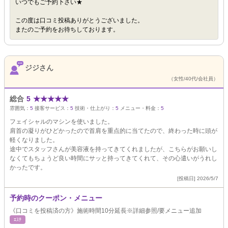
いつでもご予約下さい★
この度は口コミ投稿ありがとうございました。
またのご予約をお待ちしております。
ジジさん
（女性/40代/会社員）
総合
5
★
★
★
★
★
雰囲気：
5
接客サービス：
5
技術・仕上がり：
5
メニュー・料金：
5
フェイシャルのマシンを使いました。
肩首の凝りがひどかったので首肩を重点的に当てたので、終わった時に頭が
軽くなりました。
途中でスタッフさんが美容液を持ってきてくれましたが、こちらがお願いし
なくてもちょうど良い時間にサッと持ってきてくれて、その心遣いがうれし
かったです。
[投稿日] 2026/5/7
予約時のクーポン・メニュー
《口コミを投稿済の方》施術時間10分延長※詳細参照/要メニュー追加
ｴｽﾃ