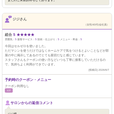
またのご来店お待ちしております。
ジジさん
（女性/40代/会社員）
総合
5
★
★
★
★
★
雰囲気：
5
接客サービス：
5
技術・仕上がり：
5
メニュー・料金：
5
今回はセルゼロを使いました。
ただマシンを使うだけではなくホームケアで気をつけるとよいことなどが部
屋の中に掲示してあるのでとても親切だなと感じています。
スタッフさんもクーポンの使い方などいつも丁寧に接客していただけるの
で、気持ちよく利用ができています。
[投稿日] 2026/6/7
予約時のクーポン・メニュー
クーポン利用なし
ｴｽﾃ
サロンからの返信コメント