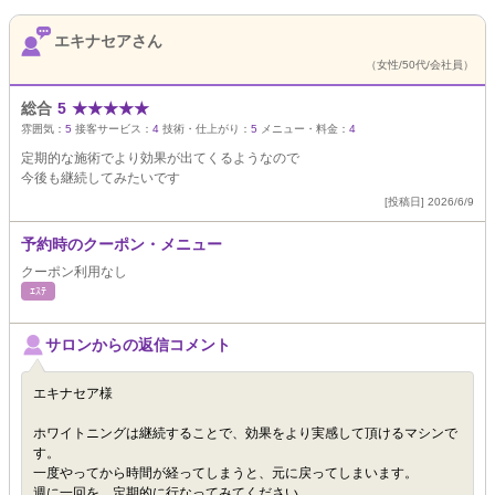
エキナセアさん
（女性/50代/会社員）
総合
5
★
★
★
★
★
雰囲気：
5
接客サービス：
4
技術・仕上がり：
5
メニュー・料金：
4
定期的な施術でより効果が出てくるようなので
今後も継続してみたいです
[投稿日] 2026/6/9
予約時のクーポン・メニュー
クーポン利用なし
ｴｽﾃ
サロンからの返信コメント
エキナセア様
ホワイトニングは継続することで、効果をより実感して頂けるマシンで
す。
一度やってから時間が経ってしまうと、元に戻ってしまいます。
週に一回を、定期的に行なってみてください。