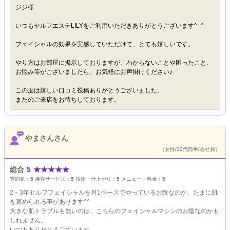
ジジ様
いつもセルフエステLILYをご利用いただきありがとうございます^_^
フェイシャルの効果を実感していただけて、とても嬉しいです。
やり方はお部屋に掲示しておりますが、わからないことや困ったこと、
お悩み等がございましたら、お気軽にお声掛けください♪
この度は嬉しい口コミ投稿ありがとうございました。
またのご来店をお待ちしております。
やまさんさん
（女性/30代前半/会社員）
総合
5
★
★
★
★
★
雰囲気：
5
接客サービス：
5
技術・仕上がり：
5
メニュー・料金：
5
2～3年セルフフェイシャルを月1ペースでやっているお陰なのか、たまに肌
を褒められる事があります^^
大きな肌トラブルも無いのは、こちらのフェイシャルマシンのお陰なのかも
しれません。
いつもありがとうございます。