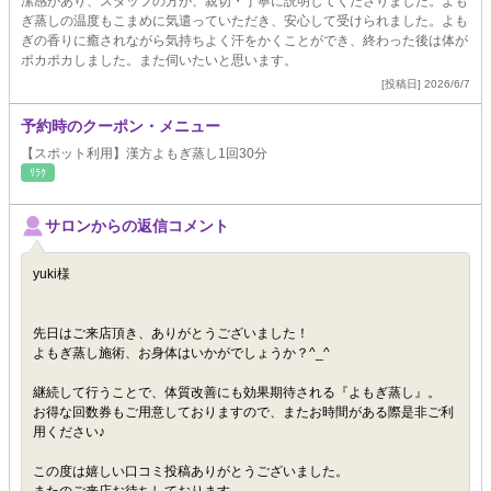
潔感があり、スタッフの方が、親切・丁寧に説明してくださりました。よも
ぎ蒸しの温度もこまめに気遣っていただき、安心して受けられました。よも
ぎの香りに癒されながら気持ちよく汗をかくことができ、終わった後は体が
ポカポカしました。また伺いたいと思います。
[投稿日] 2026/6/7
予約時のクーポン・メニュー
【スポット利用】漢方よもぎ蒸し1回30分
ﾘﾗｸ
サロンからの返信コメント
yuki様
先日はご来店頂き、ありがとうございました！
よもぎ蒸し施術、お身体はいかがでしょうか？^_^
継続して行うことで、体質改善にも効果期待される『よもぎ蒸し』。
お得な回数券もご用意しておりますので、またお時間がある際是非ご利
用ください♪
この度は嬉しい口コミ投稿ありがとうございました。