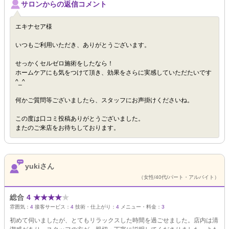
サロンからの返信コメント
エキナセア様
いつもご利用いただき、ありがとうございます。
せっかくセルゼロ施術をしたなら！
ホームケアにも気をつけて頂き、効果をさらに実感していただたいです
^_^
何かご質問等ございましたら、スタッフにお声掛けくださいね。
この度は口コミ投稿ありがとうございました。
またのご来店をお待ちしております。
yukiさん
（女性/40代/パート・アルバイト）
総合
4
★
★
★
★
★
雰囲気：
4
接客サービス：
4
技術・仕上がり：
4
メニュー・料金：
3
初めて伺いましたが、とてもリラックスした時間を過ごせました。店内は清