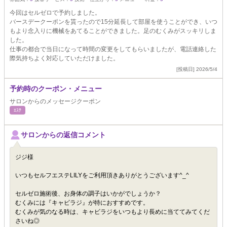
今回はセルゼロで予約しました。
バースデークーポンを貰ったので15分延長して部屋を使うことができ、いつ
もより念入りに機械をあてることができました。足のむくみがスッキリしま
した。
仕事の都合で当日になって時間の変更をしてもらいましたが、電話連絡した
際気持ちよく対応していただけました。
[投稿日] 2026/5/4
予約時のクーポン・メニュー
サロンからのメッセージクーポン
ｴｽﾃ
サロンからの返信コメント
ジジ様
いつもセルフエステLILYをご利用頂きありがとうございます^_^
セルゼロ施術後、お身体の調子はいかがでしょうか？
むくみには『キャビラジ』が特におすすめです。
むくみが気のなる時は、キャビラジをいつもより長めに当ててみてくだ
さいね◎