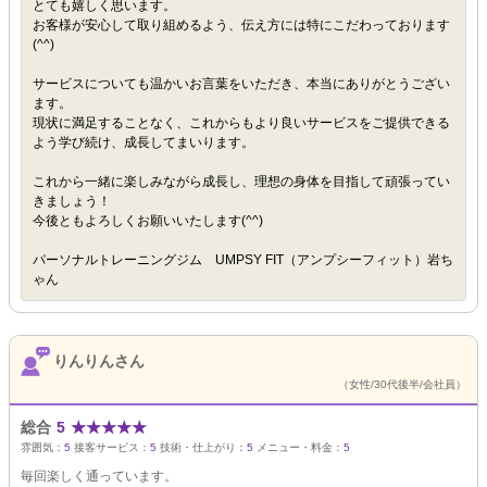
とても嬉しく思います。
お客様が安心して取り組めるよう、伝え方には特にこだわっております
(^^)
サービスについても温かいお言葉をいただき、本当にありがとうござい
ます。
現状に満足することなく、これからもより良いサービスをご提供できる
よう学び続け、成長してまいります。
これから一緒に楽しみながら成長し、理想の身体を目指して頑張ってい
きましょう！
今後ともよろしくお願いいたします(^^)
パーソナルトレーニングジム UMPSY FIT（アンプシーフィット）岩ち
ゃん
りんりんさん
（女性/30代後半/会社員）
総合
5
★
★
★
★
★
雰囲気：
5
接客サービス：
5
技術・仕上がり：
5
メニュー・料金：
5
毎回楽しく通っています。