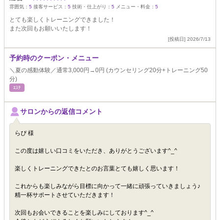
雰囲気：
5
接客サービス：
5
技術・仕上がり：
5
メニュー・料金：
5
とても楽しくトレーニングできました！
また次回もお願いいたします！
[投稿日] 2026/7/13
予約時のクーポン・メニュー
＼夏の感動体験／通常3,000円→0円 (カウンセリング20分+トレーニング50
分)
ｴｽﾃ
サロンからの返信コメント
らぴ 様
この度は嬉しい口コミをいただき、ありがとうございます^_^
楽しくトレーニングできたとのお言葉とても嬉しく思います！
これからも楽しみながら目標に向かって一緒に頑張っていきましょう♪
精一杯サポートさせていただきます！
次回もお会いできることを楽しみにしております^_^