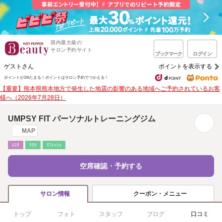
国内最大級の
サロン予約サイト
ブックマーク
ログイン
ゲストさん
ポイントを表示する
ポイントが1%たまる！
ポイントはサロン予約でつかえる！
【重要】熊本県熊本地方で発生した地震の影響のある地域へご予約されているお客
様へ（2026年7月28日）
UMPSY FIT パーソナルトレーニングジム
MAP
ｴｽﾃ
ﾘﾗｸ
ﾘﾌﾚｯｼｭ
空席確認・予約する
クーポン・メニュー
サロン情報
トップ
フォト
スタッフ
ブログ
口コミ