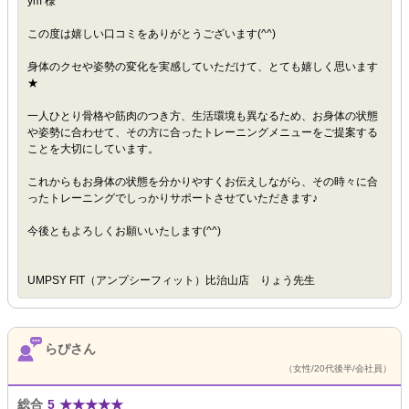
ym 様
この度は嬉しい口コミをありがとうございます(^^)
身体のクセや姿勢の変化を実感していただけて、とても嬉しく思います
★
一人ひとり骨格や筋肉のつき方、生活環境も異なるため、お身体の状態
や姿勢に合わせて、その方に合ったトレーニングメニューをご提案する
ことを大切にしています。
これからもお身体の状態を分かりやすくお伝えしながら、その時々に合
ったトレーニングでしっかりサポートさせていただきます♪
今後ともよろしくお願いいたします(^^)
UMPSY FIT（アンプシーフィット）比治山店 りょう先生
らぴさん
（女性/20代後半/会社員）
総合
5
★
★
★
★
★