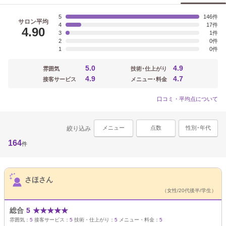
5
146
サロン平均
4
17
4.90
3
1
2
0
1
0
5.0
4.9
雰囲気
技術･仕上がり
4.9
4.7
接客サービス
メニュー･料金
口コミ・平均点について
メニュー
点数
性別･年代
絞り込み
164
件
サロンPick Up
さほさん
（女性/20代後半/学生）
総合
5
★
★
★
★
★
雰囲気：
5
接客サービス：
5
技術・仕上がり：
5
メニュー・料金：
5