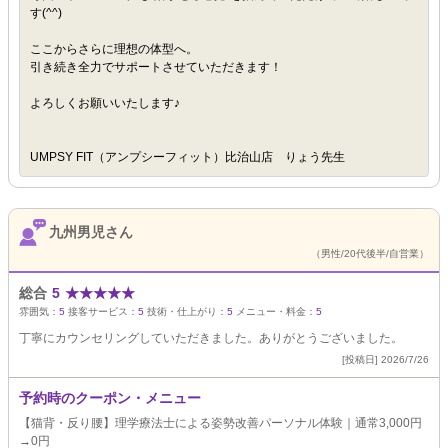
す(^^)
ここからさらに理想の体型へ。
引き続き全力でサポートさせていただきます！
よろしくお願いいたします♪
UMPSY FIT（アンプシーフィット）比治山店 りょう先生
九州男児さん
（男性/20代後半/自営業）
総合
5
★
★
★
★
★
雰囲気：
5
接客サービス：
5
技術・仕上がり：
5
メニュー・料金：
5
丁寧にカウンセリングしていただきました。ありがとうございました。
[投稿日] 2026/7/26
予約時のクーポン・メニュー
【猫背・反り腰】理学療法士による姿勢改善パーソナル体験｜通常3,000円
→0円