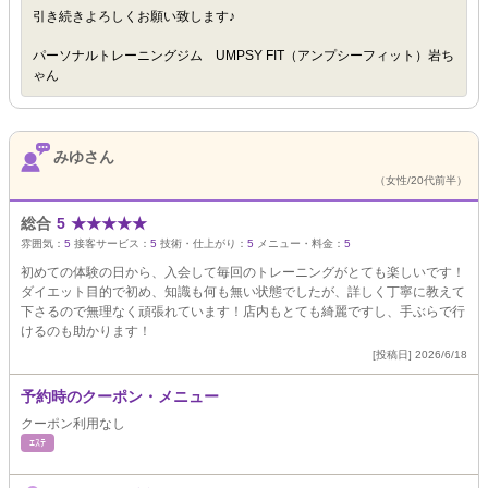
引き続きよろしくお願い致します♪
パーソナルトレーニングジム UMPSY FIT（アンプシーフィット）岩ち
ゃん
みゆさん
（女性/20代前半）
総合
5
★
★
★
★
★
雰囲気：
5
接客サービス：
5
技術・仕上がり：
5
メニュー・料金：
5
初めての体験の日から、入会して毎回のトレーニングがとても楽しいです！
ダイエット目的で初め、知識も何も無い状態でしたが、詳しく丁寧に教えて
下さるので無理なく頑張れています！店内もとても綺麗ですし、手ぶらで行
けるのも助かります！
[投稿日] 2026/6/18
予約時のクーポン・メニュー
クーポン利用なし
ｴｽﾃ