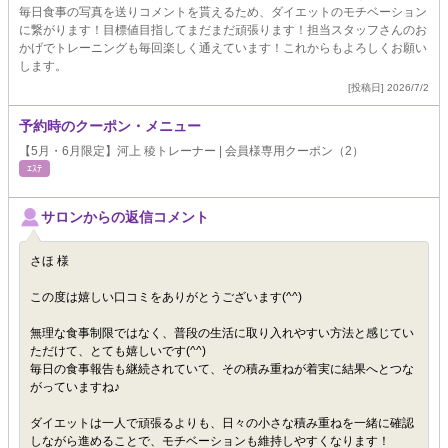
毎日食事の写真を送りコメントを貰えるため、ダイエットのモチベーション
に繋がります！目標値目指してまだまだ頑張ります！担当スタッフさんのお
かげでトレーニングも毎回楽しく通えています！これからもよろしくお願い
します。
[投稿日] 2026/7/2
予約時のクーポン・メニュー
【5月・6月限定】河上 稜トレーナー | 会員様専用クーポン（2）
ｴｽﾃ
サロンからの返信コメント
さほ 様
この度は嬉しい口コミをありがとうございます(^^)
無理な食事制限ではなく、普段の生活に取り入れやすい方法と感じてい
ただけて、とても嬉しいです(^^)
毎日の食事報告も継続されていて、その積み重ねが着実に結果へとつな
がっていますね♪
ダイエットは一人で頑張るよりも、日々の小さな積み重ねを一緒に確認
しながら進めることで、モチベーションも維持しやすくなります！