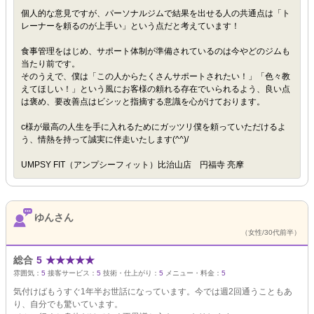
個人的な意見ですが、パーソナルジムで結果を出せる人の共通点は「ト
レーナーを頼るのが上手い」という点だと考えています！
食事管理をはじめ、サポート体制が準備されているのは今やどのジムも
当たり前です。
そのうえで、僕は「この人からたくさんサポートされたい！」「色々教
えてほしい！」という風にお客様の頼れる存在でいられるよう、良い点
は褒め、要改善点はビシッと指摘する意識を心がけております。
c様が最高の人生を手に入れるためにガッツリ僕を頼っていただけるよ
う、情熱を持って誠実に伴走いたします(^^)/
UMPSY FIT（アンプシーフィット）比治山店 円福寺 亮摩
ゆんさん
（女性/30代前半）
総合
5
★
★
★
★
★
雰囲気：
5
接客サービス：
5
技術・仕上がり：
5
メニュー・料金：
5
気付けばもうすぐ1年半お世話になっています。今では週2回通うこともあ
り、自分でも驚いています。