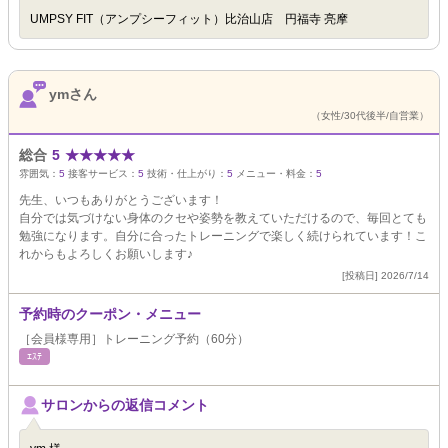
UMPSY FIT（アンプシーフィット）比治山店 円福寺 亮摩
ymさん
（女性/30代後半/自営業）
総合
5
★
★
★
★
★
雰囲気：
5
接客サービス：
5
技術・仕上がり：
5
メニュー・料金：
5
先生、いつもありがとうございます！
自分では気づけない身体のクセや姿勢を教えていただけるので、毎回とても
勉強になります。自分に合ったトレーニングで楽しく続けられています！こ
れからもよろしくお願いします♪
[投稿日] 2026/7/14
予約時のクーポン・メニュー
［会員様専用］トレーニング予約（60分）
ｴｽﾃ
サロンからの返信コメント