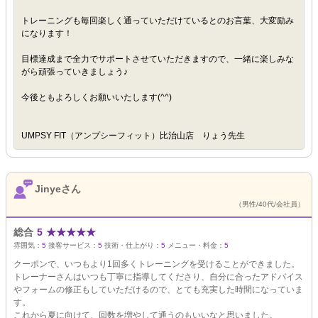
トレーニングも毎回楽しく通っていただけているとのお言葉、大変励み
になります！
目標達成まで全力でサポートさせていただきますので、一緒に楽しみな
がら頑張っていきましょう♪
今後ともよろしくお願いいたします(^^)
UMPSY FIT（アンプシーフィット）比治山店 りょう先生
Jinyeさん
（男性/40代/会社員）
総合
5
★
★
★
★
★
雰囲気：
5
接客サービス：
5
技術・仕上がり：
5
メニュー・料金：
5
クーポンで、いつもより1回多くトレーニングを受けることができました。
トレーナーさんはいつも丁寧に指導してくださり、自分に合ったアドバイス
やフォームの修正もしていただけるので、とても充実した時間になっていま
す。
これから夏に向けて、回数を増やして通うのもいいなと思いました。