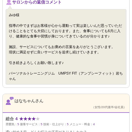
サロンからの返信コメント
みゆ様
指導の中でまずはお客様が心から運動って実は楽しいんだ思っていただ
けることをとても大切にしております。また、食事についても6月に入
り、健康的な食事や習慣が身についてきているのが分かります♪
施設、サービスについてもお褒めの言葉をありがとうございます。
現状に満足せずに良いサービスを追求し続けていきます。
引き続きよろしくお願い致します♪
パーソナルトレーニングジム UMPSY FIT（アンプシーフィット）岩ち
ゃん
はなちゃんさん
（女性/20代後半/会社員）
総合
4
★
★
★
★
★
雰囲気：
5
接客サービス：
5
技術・仕上がり：
5
メニュー・料金：
4