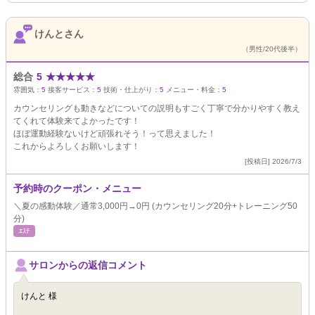
けんとさん
（男性/20代後半）
総合
5
★
★
★
★
★
雰囲気：
5
接客サービス：
5
技術・仕上がり：
5
メニュー・料金：
5
カウンセリングも動きなどについての説明もすごく丁寧で分かりやすく教え
てくれて体験来てよかったです！
ほぼ運動経験ないけど頑張れそう！って思えました！
これからよろしくお願いします！
[投稿日] 2026/7/3
予約時のクーポン・メニュー
＼夏の感動体験／通常3,000円→0円 (カウンセリング20分+トレーニング50
分)
ｴｽﾃ
サロンからの返信コメント
けんと 様