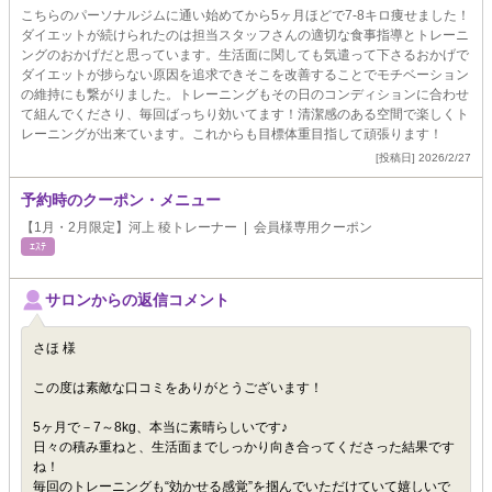
こちらのパーソナルジムに通い始めてから5ヶ月ほどで7-8キロ痩せました！
ダイエットが続けられたのは担当スタッフさんの適切な食事指導とトレーニ
ングのおかげだと思っています。生活面に関しても気遣って下さるおかげで
ダイエットが捗らない原因を追求できそこを改善することでモチベーション
の維持にも繋がりました。トレーニングもその日のコンディションに合わせ
て組んでくださり、毎回ばっちり効いてます！清潔感のある空間で楽しくト
レーニングが出来ています。これからも目標体重目指して頑張ります！
[投稿日] 2026/2/27
予約時のクーポン・メニュー
【1月・2月限定】河上 稜トレーナー | 会員様専用クーポン
ｴｽﾃ
サロンからの返信コメント
さほ 様
この度は素敵な口コミをありがとうございます！
5ヶ月で－7～8kg、本当に素晴らしいです♪
日々の積み重ねと、生活面までしっかり向き合ってくださった結果です
ね！
毎回のトレーニングも“効かせる感覚”を掴んでいただけていて嬉しいで