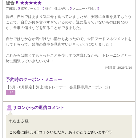
総合
5
★
★
★
★
★
雰囲気：
5
接客サービス：
5
技術・仕上がり：
5
メニュー・料金：
5
普段、自分ではあまり気にせず食べていましたが、実際に食事を見てもらう
ことで、自分が何を食べすぎているのか、逆に足りていないものは何なの
か、食事の偏りなどを知ることができました。
自分ではなかなか気づけない部分もあったので、今回フードマネジメントを
してもらって、普段の食事を見直すいいきっかけになりました！
これからは教えてもらったことを少しずつ意識しながら、トレーニングと一
緒に頑張っていきたいです！
[投稿日] 2026/7/19
予約時のクーポン・メニュー
【5月・6月限定】河上 稜トレーナー | 会員様専用クーポン（2）
ｴｽﾃ
サロンからの返信コメント
れなまる 様
この度は嬉しい口コミをいただき、ありがとうございます(^^)