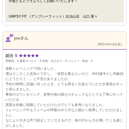
今後ともどうぞよろしくお願いいたします！
UMPSY FIT （アンプシーフィット）比治山店 山口 菜々
joeさん
（男性/40代/会社員）
総合
5
★
★
★
★
★
雰囲気：
5
接客サービス：
5
技術・仕上がり：
5
メニュー・料金：
5
体験トレーニングで伺いました。
僕はそこそこ人見知りですし、「体型を整えたいけど、40代後半だし年齢的
にどうだろう…」と不安がありましたが、
予約の時間に店舗に伺ったとき、とても明るく出迎えていただき緊張がすっ
と和らぎました。
事前のカウンセリング、姿勢や体の固さのチェックなどとても丁寧に行って
いただき、
課題を的確に指摘していただけたのでとても参考になりました。
トレーニング中もフォームや呼吸のやり方など細かく指導していただけまし
たし、
なにより大きな声で励ましてくださるので、体の中から力が湧いてくる感じ
がしました。