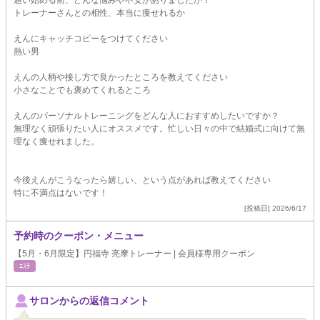
通い始める前、どんな悩みや不安がありましたか？
トレーナーさんとの相性、本当に痩せれるか
えんにキャッチコピーをつけてください
熱い男
えんの人柄や接し方で良かったところを教えてください
小さなことでも褒めてくれるところ
えんのパーソナルトレーニングをどんな人におすすめしたいですか？
無理なく頑張りたい人にオススメです。忙しい日々の中で結婚式に向けて無
理なく痩せれました。
今後えんがこうなったら嬉しい、という点があれば教えてください
特に不満点はないです！
[投稿日] 2026/6/17
予約時のクーポン・メニュー
【5月・6月限定】円福寺 亮摩トレーナー | 会員様専用クーポン
ｴｽﾃ
サロンからの返信コメント