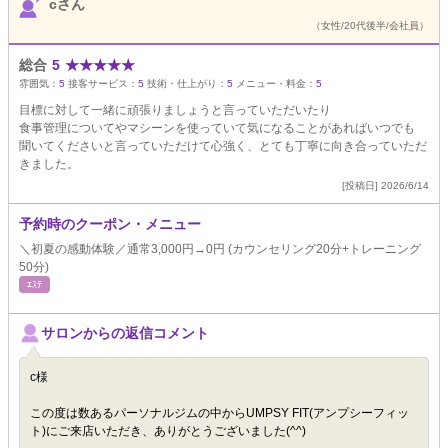
cさん
（女性/20代後半/会社員）
総合
5
★
★
★
★
★
雰囲気：
5
接客サービス：
5
技術・仕上がり：
5
メニュー・料金：
5
目標に対して一緒に頑張りましょうと言っていただいたり
食事管理についてやマシーンを使っていて気になることがあればいつでも
聞いてくださいと言っていただけて心強く、とても丁寧に向き合っていただ
きました。
[投稿日] 2026/6/14
予約時のクーポン・メニュー
＼初夏の感動体験／通常3,000円→0円 (カウンセリング20分+トレーニング
50分)
ｴｽﾃ
サロンからの返信コメント
c様
この度は数あるパーソナルジムの中からUMPSY FIT(アンプシーフィッ
ト)にご来店いただき、ありがとうございました(^^)