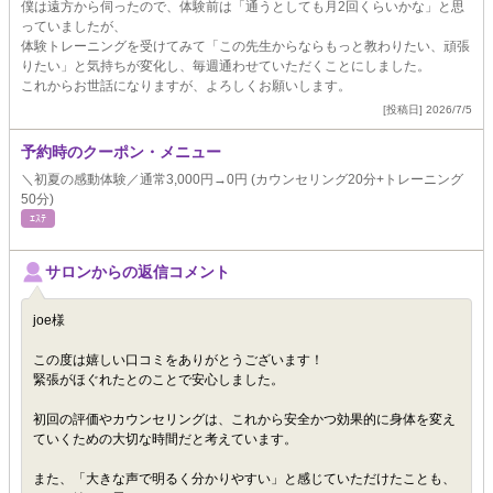
僕は遠方から伺ったので、体験前は「通うとしても月2回くらいかな」と思
っていましたが、
体験トレーニングを受けてみて「この先生からならもっと教わりたい、頑張
りたい」と気持ちが変化し、毎週通わせていただくことにしました。
これからお世話になりますが、よろしくお願いします。
[投稿日] 2026/7/5
予約時のクーポン・メニュー
＼初夏の感動体験／通常3,000円→0円 (カウンセリング20分+トレーニング
50分)
ｴｽﾃ
サロンからの返信コメント
joe様
この度は嬉しい口コミをありがとうございます！
緊張がほぐれたとのことで安心しました。
初回の評価やカウンセリングは、これから安全かつ効果的に身体を変え
ていくための大切な時間だと考えています。
また、「大きな声で明るく分かりやすい」と感じていただけたことも、