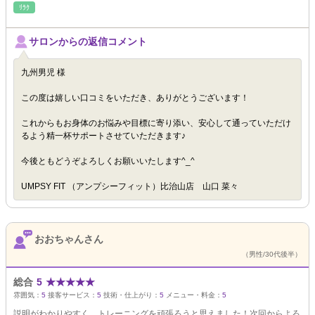
ﾘﾗｸ
サロンからの返信コメント
九州男児 様
この度は嬉しい口コミをいただき、ありがとうございます！
これからもお身体のお悩みや目標に寄り添い、安心して通っていただけ
るよう精一杯サポートさせていただきます♪
今後ともどうぞよろしくお願いいたします^_^
UMPSY FIT （アンプシーフィット）比治山店 山口 菜々
おおちゃんさん
（男性/30代後半）
総合
5
★
★
★
★
★
雰囲気：
5
接客サービス：
5
技術・仕上がり：
5
メニュー・料金：
5
説明がわかりやすく、トレーニングを頑張ろうと思えました！次回からよろ