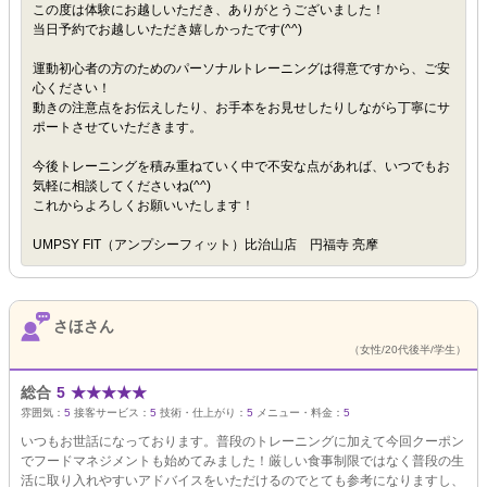
この度は体験にお越しいただき、ありがとうございました！
当日予約でお越しいただき嬉しかったです(^^)
運動初心者の方のためのパーソナルトレーニングは得意ですから、ご安
心ください！
動きの注意点をお伝えしたり、お手本をお見せしたりしながら丁寧にサ
ポートさせていただきます。
今後トレーニングを積み重ねていく中で不安な点があれば、いつでもお
気軽に相談してくださいね(^^)
これからよろしくお願いいたします！
UMPSY FIT（アンプシーフィット）比治山店 円福寺 亮摩
さほさん
（女性/20代後半/学生）
総合
5
★
★
★
★
★
雰囲気：
5
接客サービス：
5
技術・仕上がり：
5
メニュー・料金：
5
いつもお世話になっております。普段のトレーニングに加えて今回クーポン
でフードマネジメントも始めてみました！厳しい食事制限ではなく普段の生
活に取り入れやすいアドバイスをいただけるのでとても参考になりますし、