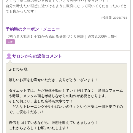
とても丁寧に体の使い方教えてくださり分かりやすかったです！
自分の叶えたい理想に近づけるように親身になって聞いてくださったのでと
ても良かったです！
[投稿日] 2026/7/15
予約時のクーポン・メニュー
【初心者大歓迎】ゼロから始める身体づくり体験｜通常3,000円→0円
ｴｽﾃ
サロンからの返信コメント
ふじわら 様
嬉しいお声をお寄せいただき、ありがとうございます！
ダイエットでは、ただ身体を動かしていくだけでなく、適切なフォーム
や呼吸、メンタル面を考慮しながらの動作が必要となります。
そして何より、楽しむ余裕も大事です！
「どんなトレーニングをやればいいの？」という不安は一切不要ですの
で、ご安心ください！
自信をつけていきながら、理想を叶えていきましょう！
これからよろしくお願いいたします！