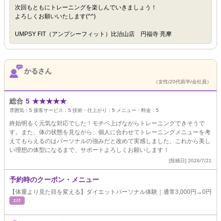
次回もともにトレーニングを楽しんでいきましょう！
よろしくお願いいたします(^^)
UMPSY FIT（アンプシーフィット）比治山店 円福寺 亮摩
かるさん
（女性/20代前半/会社員）
総合
5
★
★
★
★
★
雰囲気：
5
接客サービス：
5
技術・仕上がり：
5
メニュー・料金：
5
終始明るく元気な対応でした！モチベ上げながらトレーニングできそうで
す。また、体の状態を見ながら、個人に合わせてトレーニングメニューを考
えてもらえるのはパーソナルの強みだと改めて実感しました。これから美し
い理想の体型になるまで、サポートよろしくお願いします！
[投稿日] 2026/7/21
予約時のクーポン・メニュー
【体重より見た目を変える】ダイエットパーソナル体験｜通常3,000円→0円
ｴｽﾃ