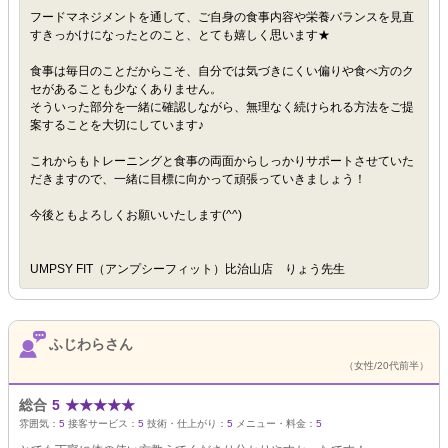
フードマネジメントを通して、ご自身の食事内容や栄養バランスを見直
すきっかけになったとのこと、とても嬉しく思います★
食事は毎日のことだからこそ、自分では気づきにくい偏りや食べ方のク
セがあることも少なくありません。
そういった部分を一緒に確認しながら、無理なく続けられる方法をご提
案することを大切にしています♪
これからもトレーニングと食事の両面からしっかりサポートさせていた
だきますので、一緒に目標に向かって頑張っていきましょう！
今後ともよろしくお願いいたします(^^)
UMPSY FIT（アンプシーフィット）比治山店 りょう先生
ふじわらさん
（女性/20代前半）
総合
5
★
★
★
★
★
雰囲気：
5
接客サービス：
5
技術・仕上がり：
5
メニュー・料金：
5