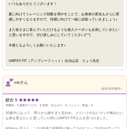
いつもありがとうございます！
夏に向けてトレーニング回数を増やすことで、お身体の変化もさらに実
感しやすくなりますので、目標に向けて一緒に頑張っていきましょう♪
また皆さまに喜んでいただけるような個人クーポンも企画していきたい
と思いますので、ぜひ楽しみにしていてください(^^)
今後ともよろしくお願いいたします♪
UMPSY FIT（アンプシーフィット）比治山店 りょう先生
mkさん
（女性/30代後半）
総合
5
★
★
★
★
★
雰囲気：
5
接客サービス：
5
技術・仕上がり：
5
メニュー・料金：
5
30後半になって、周りから細すぎと言われ、メリハリのないマッチ棒みたい
な体を変えたいと思っていた時にUMPSY FITさんを見つけました。
結論から言うと、この1年半で体脂肪は減ってるのにヒップが7cmアップ！