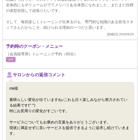
全体的にもボリュームがでてメリハリある体型になれました。まだまだ目標
の体型目指して頑張りたいです。
そして、毎回楽しくトレーニング出来るのも、専門的な知識のある担当スタ
ッフさんだからこそ、続けられる理由の一つだと思います。
[投稿日] 2026/6/25
予約時のクーポン・メニュー
［会員様専用］トレーニング予約（60分）
ｴｽﾃ
サロンからの返信コメント
mk様
素晴らしい変化が出ていますね♪これも日々楽しみながら努力されてい
る結果です(^ ^)
特にお尻周りの変化がすごいです。
サービスについてもお褒めの言葉をありがとうございます。
現状に満足せずに良いサービスを提供できるように追求し続けていきま
す。