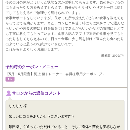
今の自分の体がどういった状態なのか説明してもらえます。負荷をかけるの
にも違ったやり方を教えてもらえて、自分がやりやすいやり方を一緒に探し
てしてもらえるので無理なく続けられています。
食事サポートをしていますが、良かった所や控えた方がいい食事を教えても
らってとても助かります。また、コンビニを使う時に何に気をつけて選んだ
らいいかや外食の時にも何を気をつけて選んだらいいかなどの質問にもとて
も丁寧に教えてもらっています。食事の記入アプリで過去の食事を見てもら
ったりもしてもらえるので、日々の食事に少し気を付けて選んだら食べたり
出来ていると思うので続けていきたいです。
これからもよろしくお願いします。
[投稿日] 2026/7/4
予約時のクーポン・メニュー
【5月・6月限定】河上 稜トレーナー | 会員様専用クーポン（2）
ｴｽﾃ
サロンからの返信コメント
りんりん 様
嬉しい口コミをありがとうございます(^^)
毎回楽しく通っていただけていること、そして身体の変化を実感しなが