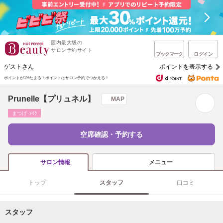
国内最大級の
サロン予約サイト
ブックマーク
ログイン
ゲストさん
ポイントを表示する
ポイントが1%たまる！
ポイントはサロン予約でつかえる！
Prunelle【プリュネル】
MAP
まつげ･ﾒｲｸ
空席確認・予約する
メニュー
サロン情報
トップ
スタッフ
口コミ
スタッフ