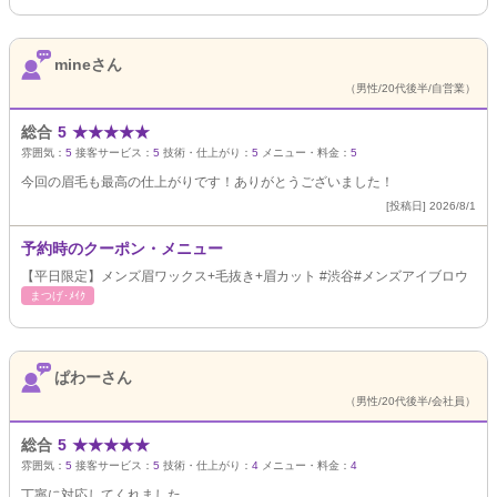
mineさん
（男性/20代後半/自営業）
総合
5
★
★
★
★
★
雰囲気：
5
接客サービス：
5
技術・仕上がり：
5
メニュー・料金：
5
今回の眉毛も最高の仕上がりです！ありがとうございました！
[投稿日] 2026/8/1
予約時のクーポン・メニュー
【平日限定】メンズ眉ワックス+毛抜き+眉カット #渋谷#メンズアイブロウ
まつげ･ﾒｲｸ
ぱわーさん
（男性/20代後半/会社員）
総合
5
★
★
★
★
★
雰囲気：
5
接客サービス：
5
技術・仕上がり：
4
メニュー・料金：
4
丁寧に対応してくれました