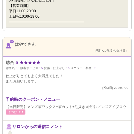
JR渋谷駅ハチ公口徒歩2分！
【営業時間】
平日11:00-20:00
土日祝10:00-19:00
―――――――――――――――――――――
はやてさん
（男性/20代後半/会社員）
総合
5
★
★
★
★
★
雰囲気：
5
接客サービス：
5
技術・仕上がり：
5
メニュー・料金：
5
仕上がりとてもよく大満足でした！
またお願いします。
[投稿日] 2026/7/29
予約時のクーポン・メニュー
【当日限定】メンズ眉ワックス+眉カット+毛抜き #渋谷#メンズアイブロウ
まつげ･ﾒｲｸ
サロンからの返信コメント