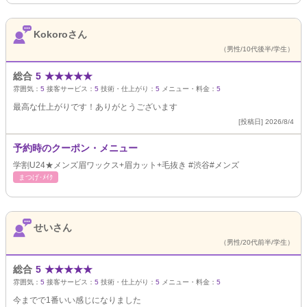
Kokoroさん
（男性/10代後半/学生）
総合
5
★
★
★
★
★
雰囲気：
5
接客サービス：
5
技術・仕上がり：
5
メニュー・料金：
5
最高な仕上がりです！ありがとうございます
[投稿日] 2026/8/4
予約時のクーポン・メニュー
学割U24★メンズ眉ワックス+眉カット+毛抜き #渋谷#メンズ
まつげ･ﾒｲｸ
せいさん
（男性/20代前半/学生）
総合
5
★
★
★
★
★
雰囲気：
5
接客サービス：
5
技術・仕上がり：
5
メニュー・料金：
5
今までで1番いい感じになりました