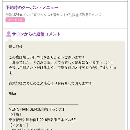
予約時のクーポン・メニュー
学割U24★メンズ眉ワックス+眉カット+毛抜き #渋谷#メンズ
まつげ･ﾒｲｸ
サロンからの返信コメント
寛太郎様
この度は嬉しい口コミをありがとうございます！
「最高でした」とのお言葉、とても嬉しく励みになります（ ; ; ）!
今後もご満足いただけるよう、丁寧な施術と接客を心がけてまいりま
す。
寛太郎様のまたのご来店心よりお待ちしております！
Riko
――――――――――――――――――――
MEN'S HAIR SENSE渋谷【センス】
【住所】
東京都渋谷区神南1-22-8渋谷東日本ビル6F
【アクセス】