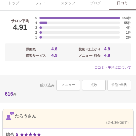
トップ
フォト
スタッフ
ブログ
口コミ
5
554
サロン平均
4
55
4.91
3
4
2
1
1
2
4.8
4.9
雰囲気
技術･仕上がり
4.9
4.8
接客サービス
メニュー･料金
口コミ・平均点について
メニュー
点数
性別･年代
絞り込み
616
件
たろうさん
（男性/20代前半）
総合
5
★
★
★
★
★