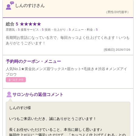
しんのすけさん
（男性/20代後半）
総合
5
★
★
★
★
★
雰囲気：
5
接客サービス：
5
技術・仕上がり：
5
メニュー・料金：
5
長期間お世話になっている方で、毎回カッコよく仕上げてくれます！いつも
ありがとうございます！
[投稿日] 2026/7/26
予約時のクーポン・メニュー
人気No.1★黄金比メンズ眉ワックス+眉カット+毛抜き＃渋谷＃メンズアイ
ブロウ
まつげ･ﾒｲｸ
サロンからの返信コメント
しんのすけ様
いつもご来店いただき、誠にありがとうございます！
長くお任せいただけていること、本当に嬉しく思います♪
毎回仕上がりにご満足いただけて、「カッコよく仕上げてくれる」との