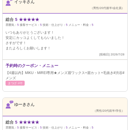
イッキさん
（男性/20代後半/会社員）
総合
5
★
★
★
★
★
雰囲気：
5
接客サービス：
5
技術・仕上がり：
5
メニュー・料金：
5
いつもありがとうございます！
安定にカッコよくしてもらいました！
さすがです！
またよろしくお願いします！
[投稿日] 2026/7/28
予約時のクーポン・メニュー
【4週以内】MIKU・MIREI専用★メンズ眉ワックス+眉カット+毛抜き#渋谷#
メンズ
まつげ･ﾒｲｸ
ゆーきさん
（男性/20代前半/学生）
総合
5
★
★
★
★
★
雰囲気：
5
接客サービス：
5
技術・仕上がり：
5
メニュー・料金：
5