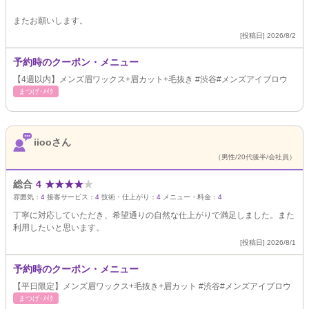
またお願いします。
[投稿日] 2026/8/2
予約時のクーポン・メニュー
【4週以内】メンズ眉ワックス+眉カット+毛抜き #渋谷#メンズアイブロウ
まつげ･ﾒｲｸ
iiooさん
（男性/20代後半/会社員）
総合
4
★
★
★
★
★
雰囲気：
4
接客サービス：
4
技術・仕上がり：
4
メニュー・料金：
4
丁寧に対応していただき、希望通りの自然な仕上がりで満足しました。また
利用したいと思います。
[投稿日] 2026/8/1
予約時のクーポン・メニュー
【平日限定】メンズ眉ワックス+毛抜き+眉カット #渋谷#メンズアイブロウ
まつげ･ﾒｲｸ