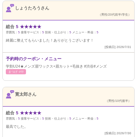
しょうたろうさん
（男性/20代前半/学生）
総合
5
★
★
★
★
★
雰囲気：
5
接客サービス：
5
技術・仕上がり：
5
メニュー・料金：
5
綺麗に整えてもらいました！ありがとうございます！
[投稿日] 2026/7/31
予約時のクーポン・メニュー
学割U24★メンズ眉ワックス+眉カット+毛抜き #渋谷#メンズ
まつげ･ﾒｲｸ
寛太郎さん
（男性/10代後半）
総合
5
★
★
★
★
★
雰囲気：
5
接客サービス：
5
技術・仕上がり：
5
メニュー・料金：
5
最高でした。
[投稿日] 2026/7/30