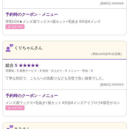
[投稿日] 2026/8/4
予約時のクーポン・メニュー
学割U24★メンズ眉ワックス+眉カット+毛抜き #渋谷#メンズ
まつげ･ﾒｲｸ
くりちゃんさん
（男性/30代前半/自営業）
総合
5
★
★
★
★
★
雰囲気：
5
接客サービス：
5
技術・仕上がり：
5
メニュー・料金：
5
丁寧な対応で、こちらへの気配りなども完璧で良い接客でした。
[投稿日] 2026/8/3
予約時のクーポン・メニュー
メンズ眉ワックス+毛抜き+眉カット #渋谷#メンズアイブロウ#眉毛サロン
まつげ･ﾒｲｸ