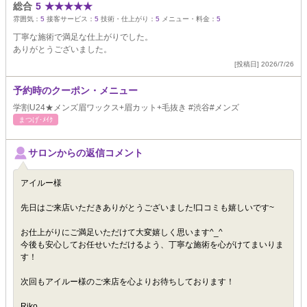
総合
5
★
★
★
★
★
雰囲気：
5
接客サービス：
5
技術・仕上がり：
5
メニュー・料金：
5
丁寧な施術で満足な仕上がりでした。
ありがとうございました。
[投稿日] 2026/7/26
予約時のクーポン・メニュー
学割U24★メンズ眉ワックス+眉カット+毛抜き #渋谷#メンズ
まつげ･ﾒｲｸ
サロンからの返信コメント
アイルー様
先日はご来店いただきありがとうございました!口コミも嬉しいです~
お仕上がりにご満足いただけて大変嬉しく思います^_^
今後も安心してお任せいただけるよう、丁寧な施術を心がけてまいりま
す！
次回もアイルー様のご来店を心よりお待ちしております！
Riko