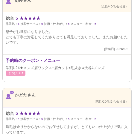
あみさん
（女性/40代/会社員）
総合
5
★
★
★
★
★
雰囲気：
4
接客サービス：
5
技術・仕上がり：
5
メニュー・料金：
5
息子がお世話になりました。
とても丁寧に対応してくださりとても満足しておりました。またお願いした
いです。
[投稿日] 2026/8/2
予約時のクーポン・メニュー
学割U24★メンズ眉ワックス+眉カット+毛抜き #渋谷#メンズ
まつげ･ﾒｲｸ
かどたさん
（男性/20代後半/会社員）
総合
5
★
★
★
★
★
雰囲気：
5
接客サービス：
5
技術・仕上がり：
5
メニュー・料金：
5
眉毛は余り分からないのでお任せしてますが、とてもいい仕上がりで気に入
っています。