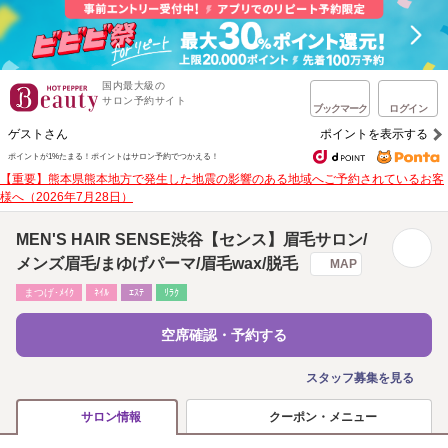
国内最大級の
サロン予約サイト
ブックマーク
ログイン
ゲストさん
ポイントを表示する
ポイントが1%たまる！
ポイントはサロン予約でつかえる！
【重要】熊本県熊本地方で発生した地震の影響のある地域へご予約されているお客
様へ（2026年7月28日）
MEN'S HAIR SENSE渋谷【センス】眉毛サロン/
メンズ眉毛/まゆげパーマ/眉毛wax/脱毛
MAP
まつげ･ﾒｲｸ
ﾈｲﾙ
ｴｽﾃ
ﾘﾗｸ
空席確認・予約する
スタッフ募集を見る
クーポン・メニュー
サロン情報