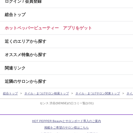
ログイン / 会員登録
総合トップ
ホットペッパービューティー アプリをゲット
近くのエリアから探す
オススメ特集から探す
関連リンク
近隣のサロンから探す
総合トップ
ネイル・まつげサロン検索トップ
ネイル・まつげサロン関東トップ
ネイ
センス 渋谷(SENSE)の口コミ一覧(1/31)
HOT PEPPER Beautyとサロンボード導入のご案内
掲載をご希望のサロン様はこちら