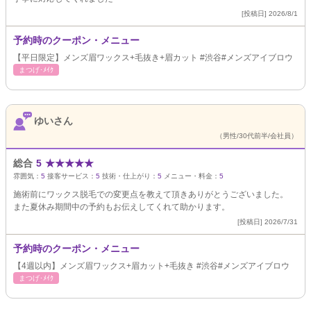
[投稿日] 2026/8/1
予約時のクーポン・メニュー
【平日限定】メンズ眉ワックス+毛抜き+眉カット #渋谷#メンズアイブロウ
まつげ･ﾒｲｸ
ゆいさん
（男性/30代前半/会社員）
総合
5
★
★
★
★
★
雰囲気：
5
接客サービス：
5
技術・仕上がり：
5
メニュー・料金：
5
施術前にワックス脱毛での変更点を教えて頂きありがとうございました。
また夏休み期間中の予約もお伝えしてくれて助かります。
[投稿日] 2026/7/31
予約時のクーポン・メニュー
【4週以内】メンズ眉ワックス+眉カット+毛抜き #渋谷#メンズアイブロウ
まつげ･ﾒｲｸ