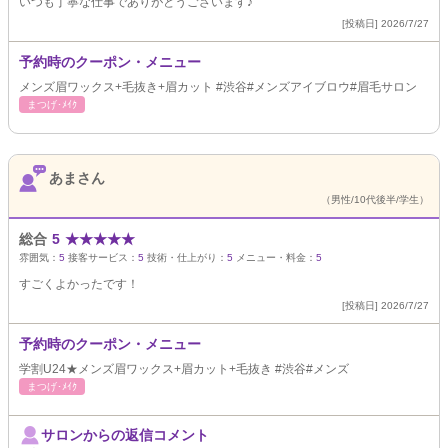
いつも丁寧な仕事でありがとうございます♪
[投稿日] 2026/7/27
予約時のクーポン・メニュー
メンズ眉ワックス+毛抜き+眉カット #渋谷#メンズアイブロウ#眉毛サロン
まつげ･ﾒｲｸ
あまさん
（男性/10代後半/学生）
総合
5
★
★
★
★
★
雰囲気：
5
接客サービス：
5
技術・仕上がり：
5
メニュー・料金：
5
すごくよかったです！
[投稿日] 2026/7/27
予約時のクーポン・メニュー
学割U24★メンズ眉ワックス+眉カット+毛抜き #渋谷#メンズ
まつげ･ﾒｲｸ
サロンからの返信コメント