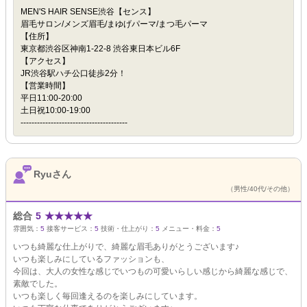
MEN'S HAIR SENSE渋谷【センス】
眉毛サロン/メンズ眉毛/まゆげパーマ/まつ毛パーマ
【住所】
東京都渋谷区神南1-22-8 渋谷東日本ビル6F
【アクセス】
JR渋谷駅ハチ公口徒歩2分！
【営業時間】
平日11:00-20:00
土日祝10:00-19:00
---------------------------------------
Ryuさん
（男性/40代/その他）
総合
5
★
★
★
★
★
雰囲気：
5
接客サービス：
5
技術・仕上がり：
5
メニュー・料金：
5
いつも綺麗な仕上がりで、綺麗な眉毛ありがとうございます♪
いつも楽しみにしているファッションも、
今回は、大人の女性な感じでいつもの可愛いらしい感じから綺麗な感じで、
素敵でした。
いつも楽しく毎回逢えるのを楽しみにしています。