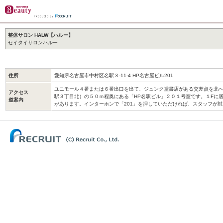
整体サロン HALW【ハルー】
セイタイサロンハルー
住所
愛知県名古屋市中村区名駅３-11-4 HP名古屋ビル201
ユニモール４番または６番出口を出て、ジュンク堂書店がある交差点を北
アクセス
駅３丁目北）の５０ｍ程奥にある「HP名駅ビル」２０１号室です。１Fに
道案内
があります。インターホンで「201」を押していただければ、スタッフが