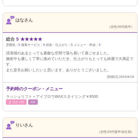
はなさん
（女性/30代前半）
総合
5
★
★
★
★
★
雰囲気：
5
接客サービス：
5
技術・仕上がり：
5
メニュー・料金：
5
清潔感のあるとっても素敵な空間で落ち着いて過ごせました。
施術中も優しく丁寧に進めていただき、仕上がりもとっても綺麗で大満足で
す。
また是非お願いしたいと思います、ありがとうございました。
[投稿日] 2024/9/18
予約時のクーポン・メニュー
ラッシュリフト＋アイブロウWAXスタイリング￥9500
まつげ･ﾒｲｸ
ｴｽﾃ
りいさん
（女性/20代後半/会社員）