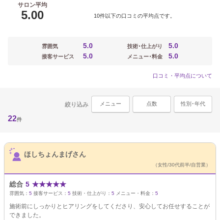
サロン平均
5.00
10件以下の口コミの平均点です。
5.0
5.0
雰囲気
技術･仕上がり
5.0
5.0
接客サービス
メニュー･料金
口コミ・平均点について
メニュー
点数
性別･年代
絞り込み
22
件
サロンPick Up
ほしちょんまげさん
（女性/30代前半/自営業）
総合
5
★
★
★
★
★
雰囲気：
5
接客サービス：
5
技術・仕上がり：
5
メニュー・料金：
5
施術前にしっかりとヒアリングをしてくださり、安心してお任せすることが
できました。