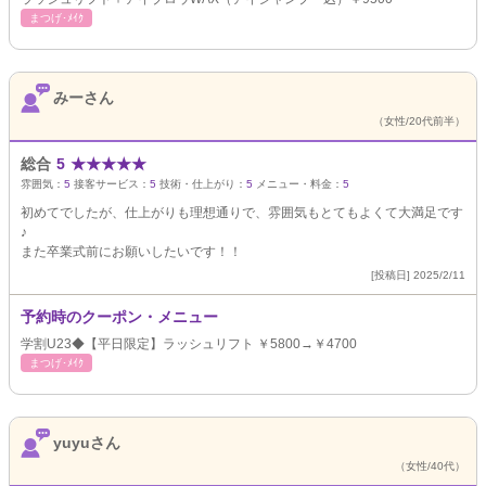
まつげ･ﾒｲｸ
みーさん
（女性/20代前半）
総合
5
★
★
★
★
★
雰囲気：
5
接客サービス：
5
技術・仕上がり：
5
メニュー・料金：
5
初めてでしたが、仕上がりも理想通りで、雰囲気もとてもよくて大満足です
♪
また卒業式前にお願いしたいです！！
[投稿日] 2025/2/11
予約時のクーポン・メニュー
学割U23◆【平日限定】ラッシュリフト ￥5800→￥4700
まつげ･ﾒｲｸ
yuyuさん
（女性/40代）