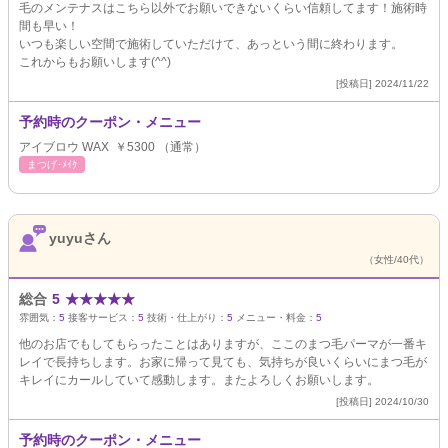
毛のメンテナスはこちら以外でお願いできないくらい信頼してます！施術時
間も早い！
いつも楽しい空間で施術していただけて、あっという間に終わります。
これからもお願いします(^^)
[投稿日] 2024/11/22
予約時のクーポン・メニュー
アイブロウ WAX ￥5300 （通常）
まつげ･ﾒｲｸ
yuyuさん
（女性/40代）
総合
5
★
★
★
★
★
雰囲気：
5
接客サービス：
5
技術・仕上がり：
5
メニュー・料金：
5
他のお店でもしてもらったことはありますが、ここのまつ毛パーマが一番キ
レイで長持ちします。お家に帰って見ても、気持ちが良いくらいにまつ毛が
キレイにカールしていて感動します。またよろしくお願いします。
[投稿日] 2024/10/30
予約時のクーポン・メニュー