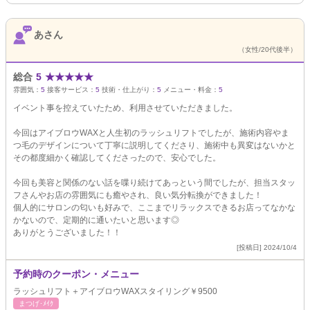
あさん
（女性/20代後半）
総合
5
★
★
★
★
★
雰囲気：
5
接客サービス：
5
技術・仕上がり：
5
メニュー・料金：
5
イベント事を控えていたため、利用させていただきました。
今回はアイブロウWAXと人生初のラッシュリフトでしたが、施術内容やま
つ毛のデザインについて丁寧に説明してくださり、施術中も異変はないかと
その都度細かく確認してくださったので、安心でした。
今回も美容と関係のない話を喋り続けてあっという間でしたが、担当スタッ
フさんやお店の雰囲気にも癒やされ、良い気分転換ができました！
個人的にサロンの匂いも好みで、ここまでリラックスできるお店ってなかな
かないので、定期的に通いたいと思います◎
ありがとうございました！！
[投稿日] 2024/10/4
予約時のクーポン・メニュー
ラッシュリフト＋アイブロウWAXスタイリング￥9500
まつげ･ﾒｲｸ