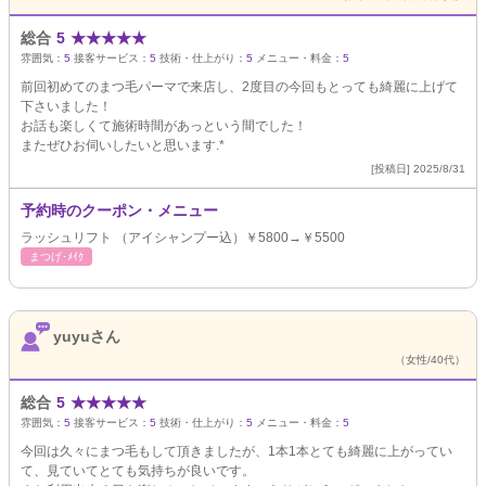
総合
5
★
★
★
★
★
雰囲気：
5
接客サービス：
5
技術・仕上がり：
5
メニュー・料金：
5
前回初めてのまつ毛パーマで来店し、2度目の今回もとっても綺麗に上げて
下さいました！
お話も楽しくて施術時間があっという間でした！
またぜひお伺いしたいと思います.*
[投稿日] 2025/8/31
予約時のクーポン・メニュー
ラッシュリフト （アイシャンプー込）￥5800→￥5500
まつげ･ﾒｲｸ
yuyuさん
（女性/40代）
総合
5
★
★
★
★
★
雰囲気：
5
接客サービス：
5
技術・仕上がり：
5
メニュー・料金：
5
今回は久々にまつ毛もして頂きましたが、1本1本とても綺麗に上がってい
て、見ていてとても気持ちが良いです。