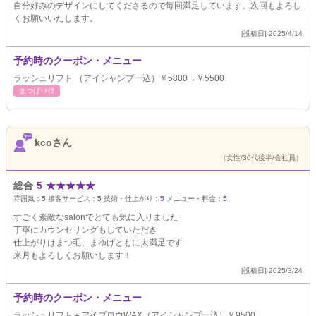
自分好みのデザインにしてくださるので毎回満足しています。次回もよろし
くお願いいたします。
[投稿日] 2025/4/14
予約時のクーポン・メニュー
ラッシュリフト （アイシャンプー込）￥5800→￥5500
まつげ･ﾒｲｸ
kcoさん
（女性/30代後半/会社員）
総合
5
★
★
★
★
★
雰囲気：
5
接客サービス：
5
技術・仕上がり：
5
メニュー・料金：
5
すごく素敵なsalonでとても気に入りました
丁寧にカウンセリングもしていただき
仕上がりはまつ毛、まゆげともに大満足です
来月もよろしくお願いします！
[投稿日] 2025/3/24
予約時のクーポン・メニュー
ラッシュリフト＋アイブロウWAX（アイシャンプー込）￥9500