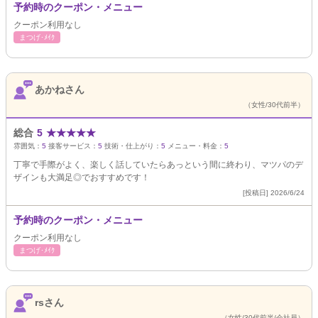
予約時のクーポン・メニュー
クーポン利用なし
まつげ･ﾒｲｸ
あかねさん
（女性/30代前半）
総合
5
★
★
★
★
★
雰囲気：
5
接客サービス：
5
技術・仕上がり：
5
メニュー・料金：
5
丁寧で手際がよく、楽しく話していたらあっという間に終わり、マツパのデ
ザインも大満足◎でおすすめです！
[投稿日] 2026/6/24
予約時のクーポン・メニュー
クーポン利用なし
まつげ･ﾒｲｸ
rsさん
（女性/30代前半/会社員）