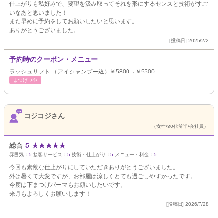
仕上がりも私好みで、要望を汲み取ってそれを形にするセンスと技術がすご
いなあと思いました！
また早めに予約をしてお願いしたいと思います。
ありがとうございました。
[投稿日] 2025/2/2
予約時のクーポン・メニュー
ラッシュリフト （アイシャンプー込）￥5800→￥5500
まつげ･ﾒｲｸ
コジコジさん
（女性/30代前半/会社員）
総合
5
★
★
★
★
★
雰囲気：
5
接客サービス：
5
技術・仕上がり：
5
メニュー・料金：
5
今回も素敵な仕上がりにしていただきありがとうございました。
外は暑くて大変ですが、お部屋は涼しくとても過ごしやすかったです。
今度は下まつげパーマもお願いしたいです。
来月もよろしくお願いします！
[投稿日] 2026/7/28