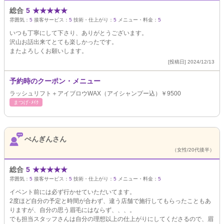
総合
5
★
★
★
★
★
雰囲気：
5
接客サービス：
5
技術・仕上がり：
5
メニュー・料金：
5
いつも丁寧にして下さり、ありがとうございます。
沢山お話出来てとても楽しかったです。
またよろしくお願いします。
[投稿日] 2024/12/13
予約時のクーポン・メニュー
ラッシュリフト＋アイブロウWAX（アイシャンプー込）￥9500
まつげ･ﾒｲｸ
ぺんぎんさん
（女性/20代後半）
総合
5
★
★
★
★
★
雰囲気：
5
接客サービス：
5
技術・仕上がり：
5
メニュー・料金：
5
イベント前には必ず行かせていただいてます。
2度ほど自分の予定と時間が合わず、違う店舗で施行してもらったこともあ
りますが、自分の思う眉毛にはならず、、、。
でも担当スタッフさんは自分の理想以上の仕上がりにしてくださるので、眉