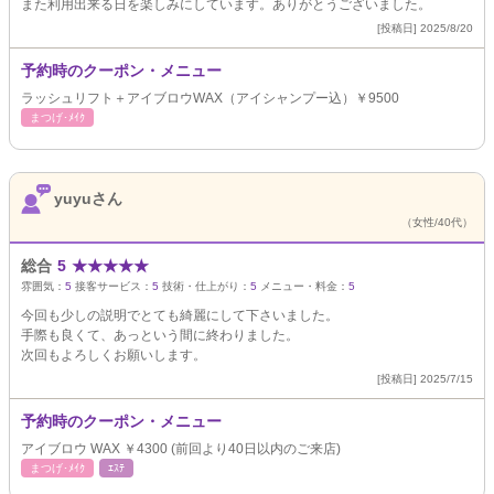
また利用出来る日を楽しみにしています。ありがとうございました。
[投稿日] 2025/8/20
予約時のクーポン・メニュー
ラッシュリフト＋アイブロウWAX（アイシャンプー込）￥9500
まつげ･ﾒｲｸ
yuyuさん
（女性/40代）
総合
5
★
★
★
★
★
雰囲気：
5
接客サービス：
5
技術・仕上がり：
5
メニュー・料金：
5
今回も少しの説明でとても綺麗にして下さいました。
手際も良くて、あっという間に終わりました。
次回もよろしくお願いします。
[投稿日] 2025/7/15
予約時のクーポン・メニュー
アイブロウ WAX ￥4300 (前回より40日以内のご来店)
まつげ･ﾒｲｸ
ｴｽﾃ