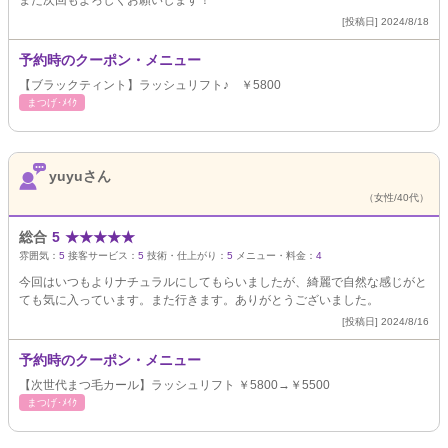
また次回もよろしくお願いします！
[投稿日] 2024/8/18
予約時のクーポン・メニュー
【ブラックティント】ラッシュリフト♪ ￥5800
まつげ･ﾒｲｸ
yuyuさん
（女性/40代）
総合
5
★
★
★
★
★
雰囲気：
5
接客サービス：
5
技術・仕上がり：
5
メニュー・料金：
4
今回はいつもよりナチュラルにしてもらいましたが、綺麗で自然な感じがと
ても気に入っています。また行きます。ありがとうございました。
[投稿日] 2024/8/16
予約時のクーポン・メニュー
【次世代まつ毛カール】ラッシュリフト ￥5800→￥5500
まつげ･ﾒｲｸ