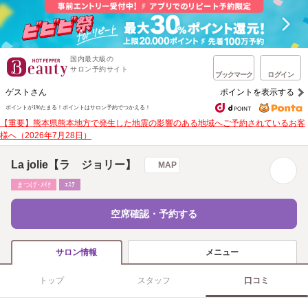
国内最大級の
サロン予約サイト
ブックマーク
ログイン
ゲストさん
ポイントを表示する
ポイントが1%たまる！
ポイントはサロン予約でつかえる！
【重要】熊本県熊本地方で発生した地震の影響のある地域へご予約されているお客
様へ（2026年7月28日）
La jolie【ラ ジョリー】
MAP
まつげ･ﾒｲｸ
ｴｽﾃ
空席確認・予約する
メニュー
サロン情報
トップ
スタッフ
口コミ