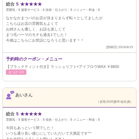
総合
5
★
★
★
★
★
雰囲気：
5
接客サービス：
5
技術・仕上がり：
5
メニュー・料金：
5
なかなかまつパのお店が決まりまらず転々としてましたが
こちらはお店の雰囲気もよくて
お姉さんも優しく、お話も楽しくて
まつ毛パーマのモチも過去1でした！
今後はこちらにお世話になろうと思います＾＾
[投稿日] 2024/9/15
予約時のクーポン・メニュー
【ブラックティント付き】ラッシュリフト×アイブロウWAX ￥9800
まつげ･ﾒｲｸ
あいさん
（女性/20代後半/会社員）
総合
5
★
★
★
★
★
雰囲気：
5
接客サービス：
5
技術・仕上がり：
5
メニュー・料金：
5
今回もあっという間でした！
いつも通り良い感じにしていただいて大満足です^^