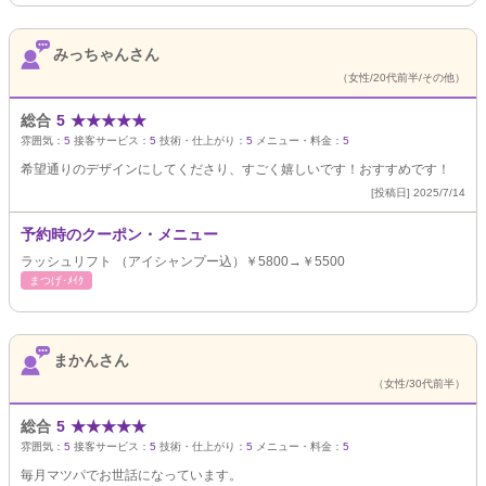
みっちゃんさん
（女性/20代前半/その他）
総合
5
★
★
★
★
★
雰囲気：
5
接客サービス：
5
技術・仕上がり：
5
メニュー・料金：
5
希望通りのデザインにしてくださり、すごく嬉しいです！おすすめです！
[投稿日] 2025/7/14
予約時のクーポン・メニュー
ラッシュリフト （アイシャンプー込）￥5800→￥5500
まつげ･ﾒｲｸ
まかんさん
（女性/30代前半）
総合
5
★
★
★
★
★
雰囲気：
5
接客サービス：
5
技術・仕上がり：
5
メニュー・料金：
5
毎月マツパでお世話になっています。