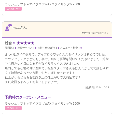
ラッシュリフト＋アイブロウWAXスタイリング￥9500
まつげ･ﾒｲｸ
maaさん
（女性/20代前半/会社員）
総合
5
★
★
★
★
★
雰囲気：
5
接客サービス：
5
技術・仕上がり：
5
メニュー・料金：
5
まつパは3~4年振りで、アイブロウワックススタイリングは初めてでした。
カウンセリングがとても丁寧で、細かく要望を聞いてくださいました。施術
中も痛みなど気になる所がなくリラックスできました。
店内とても心地の良い空間で、担当スタッフさんもほんわかしてて話しやす
くて時間があっという間でした。楽しかったです！
仕上がりもどちらも理想以上の仕上がりで大満足です！
また次回もよろしくお願いします(*^^*)
[投稿日] 2024/10/22
予約時のクーポン・メニュー
ラッシュリフト＋アイブロウWAXスタイリング￥9500
まつげ･ﾒｲｸ