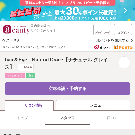
国内最大級の
サロン予約サイト
ブックマーク
ログイン
ゲストさん
ポイントを表示する
ポイントが1%たまる！
ポイントはサロン予約でつかえる！
hair＆Eye Natural Grace【ナチュラル グレイ
ス】
MAP
まつげ･ﾒｲｸ
ﾘﾗｸ
空席確認・予約する
メニュー
サロン情報
トップ
スタッフ
口コミ