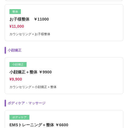
整体
お子様整体 ￥11000
¥11,000
カウンセリング＋お子様整体
小顔矯正
小顔矯正
小顔矯正＋整体 ￥9900
¥9,900
カウンセリング＋小顔矯正＋整体
ボディケア・マッサージ
ボディケア
EMSトレーニング＋整体 ￥6600