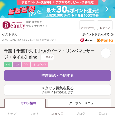
国内最大級の
サロン予約サイト
ブックマーク
ログイン
ゲストさん
ポイントを表示する
ポイントが1%たまる！
ポイントはサロン予約でつかえる！
千葉｜千葉中央【まつげパーマ・リンパマッサー
ジ・ネイル】pino
MAP
ﾘﾗｸ
ｴｽﾃ
ﾈｲﾙ
まつげ･ﾒｲｸ
空席確認・予約する
スタッフ募集を見る
外部サイトに移動します
クーポン・メニュー
サロン情報
トップ
フォト
スタッフ
ブログ
口コミ