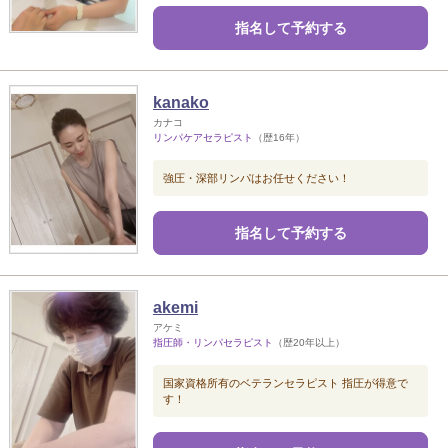
指名して予約する
kanako
カナコ
リンパケアセラピスト
（歴16年）
強圧・深部リンパはお任せください！
指名して予約する
akemi
アケミ
指圧師・リンパセラピスト
（歴20年以上）
国家資格所有のベテランセラピスト 指圧が得意で
す！