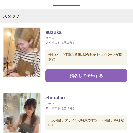
スタッフ
suzuka
スズカ
アイリスト
（歴10年）
優しい手で丁寧な施術♪似合わせまつげパーマが得
意◎
指名して予約する
chinatsu
チナツ
ネイリスト
（歴10年）
大人可愛いデザインが得意です◎日々可愛いを研究
中♪