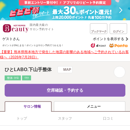
国内最大級の
サロン予約サイト
ブックマーク
ログイン
ゲストさん
ポイントを表示する
ポイントが1%たまる！
ポイントはサロン予約でつかえる！
【重要】熊本県熊本地方で発生した地震の影響のある地域へご予約されているお客
様へ（2026年7月28日）
ひとLABO.下山手整体
MAP
整体･ｶｲﾛ
ﾘﾗｸ
空席確認・予約する
メニュー
サロン情報
トップ
スタッフ
口コミ