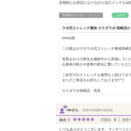
定期的にお世話になりながら自己メンテも頑
予約時のクーポン・メニュー
ラボ式ストレッチ整体 カラダラボ 高崎店
emmy様
この度はカラダラボ式ストレッチ整体高崎
首肩まわりの変化を施術中から実感してい
お身体の軽さや姿勢の変化に驚いていただ
ご自宅でのストレッチも無理なく続けてみて
またのご来店をお待ちしております(^^)
カラダラボ高崎店 高見
nieさん
（女性/30代後半/会社員）
総合
5
雰囲気
5
接客
いつもありがとうございます。マッサージと