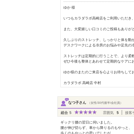
ゆか 様
いつもカラダラボ高崎店をご利用いただき
また、大変嬉しい口コミのご投稿もありが
久しぶりのストレッチ、しっかりと体を動
デスクワークによる冷房のお悩みや足先の
ストレッチは定期的に行うことで、より柔
ぜひ今後も整体とあわせて定期的なケアに
ゆか様のまたのご来店を心よりお待ちして
カラダラボ 高崎店 中村
なつ子さん
（女性/30代後半/会社員）
総合
5
雰囲気
5
接客
ギックリ腰の翌日に伺いました。
腰が伸び切らず、車から降りるのもやっと、
歩くのもやっとの思いでしたが