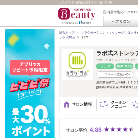
カラダラボ 高崎店の口コミ一覧 (1/16)
国内最大級のヘアサロ
ヘアサロン
総合トップ
>
リラクゼーション・マッサージサロン検
ラボ 高崎店
>
口コミ
ラボ式ストレッチ
ラボシキストレッチセイタイ
スマート支払いOK
群馬県高崎市上中居町１７０６番地 
[無料駐車場完備]高崎駅東口よ
クーポン
サロン情報
メニュー
4.88
サロン平均