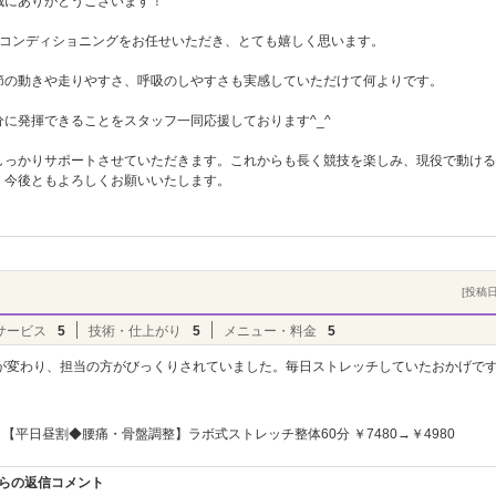
誠にありがとうございます！
でコンディショニングをお任せいただき、とても嬉しく思います。
節の動きや走りやすさ、呼吸のしやすさも実感していただけて何よりです。
に発揮できることをスタッフ一同応援しております^_^
しっかりサポートさせていただきます。これからも長く競技を楽しみ、現役で動ける
、今後ともよろしくお願いいたします。
[投稿日]
サービス
5
技術・仕上がり
5
メニュー・料金
5
が変わり、担当の方がびっくりされていました。毎日ストレッチしていたおかげで
【平日昼割◆腰痛・骨盤調整】ラボ式ストレッチ整体60分 ￥7480→￥4980
からの返信コメント