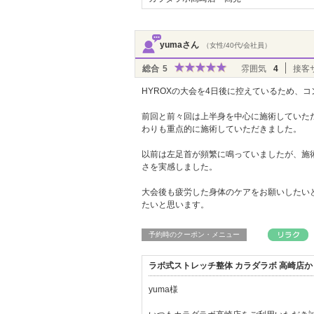
yumaさん
（女性/40代/会社員）
総合
5
雰囲気
4
接客
HYROXの大会を4日後に控えているため、
前回と前々回は上半身を中心に施術していた
わりも重点的に施術していただきました。
以前は左足首が頻繁に鳴っていましたが、施
さを実感しました。
大会後も疲労した身体のケアをお願いしたい
たいと思います。
予約時のクーポン・メニュー
ラボ式ストレッチ整体 カラダラボ 高崎店
yuma様