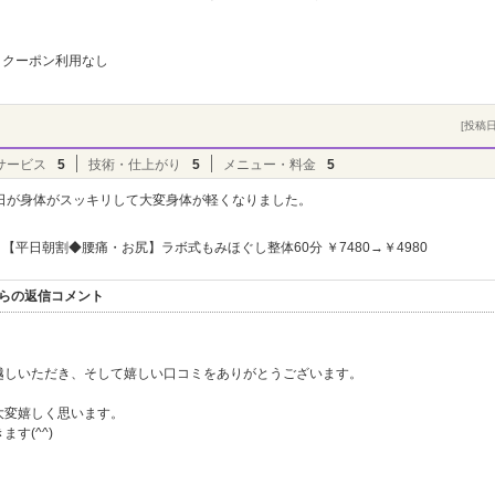
クーポン利用なし
[投稿日]
サービス
5
技術・仕上がり
5
メニュー・料金
5
日が身体がスッキリして大変身体が軽くなりました。
【平日朝割◆腰痛・お尻】ラボ式もみほぐし整体60分 ￥7480→￥4980
からの返信コメント
越しいただき、そして嬉しい口コミをありがとうございます。
大変嬉しく思います。
す(^^)
。