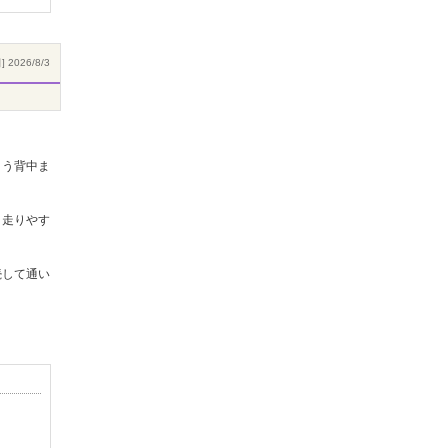
 2026/8/3
よう背中ま
、走りやす
続して通い