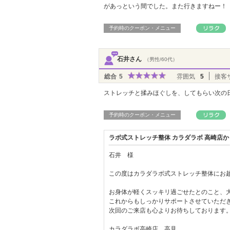
があっという間でした。また行きますねー！
予約時のクーポン・メニュー
石井さん
（男性/60代）
総合
5
雰囲気
5
接客
ストレッチと揉みほぐしを、してもらい次の
予約時のクーポン・メニュー
ラボ式ストレッチ整体 カラダラボ 高崎店
石井 様
この度はカラダラボ式ストレッチ整体にお
お身体が軽くスッキリ過ごせたとのこと、
これからもしっかりサポートさせていただきま
次回のご来店も心よりお待ちしております
カラダラボ高崎店 高見