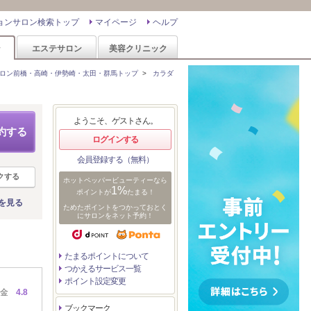
ョンサロン検索トップ
マイページ
ヘルプ
ン
エステサロン
美容クリニック
ロン前橋・高崎・伊勢崎・太田・群馬トップ
>
カラダ
ようこそ、ゲストさん。
約する
ログインする
会員登録する（無料）
クする
ホットペッパービューティーなら
1%
ポイントが
たまる！
を見る
ためたポイントをつかっておとく
にサロンをネット予約！
たまるポイントについて
つかえるサービス一覧
ポイント設定変更
金
4.8
ブックマーク