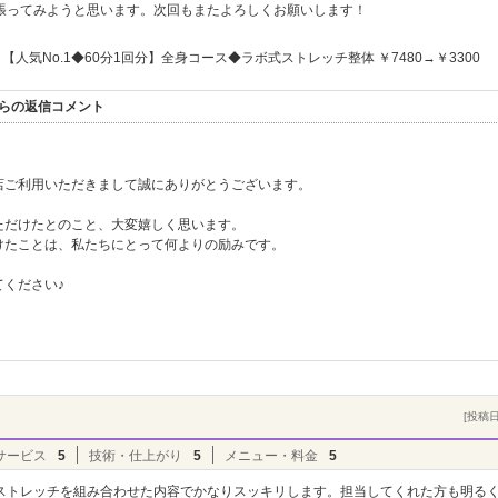
張ってみようと思います。次回もまたよろしくお願いします！
【人気No.1◆60分1回分】全身コース◆ラボ式ストレッチ整体 ￥7480→￥3300
からの返信コメント
店ご利用いただきまして誠にありがとうございます。
ただけたとのこと、大変嬉しく思います。
けたことは、私たちにとって何よりの励みです。
ください♪
[投稿日]
サービス
5
技術・仕上がり
5
メニュー・料金
5
ストレッチを組み合わせた内容でかなりスッキリします。担当してくれた方も明るく