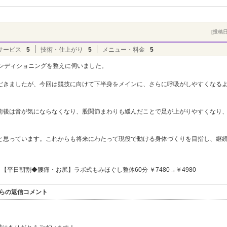
[投稿日]
サービス
5
技術・仕上がり
5
メニュー・料金
5
コンディショニングを整えに伺いました。
だきましたが、今回は競技に向けて下半身をメインに、さらに呼吸がしやすくなる
術後は音が気にならなくなり、股関節まわりも緩んだことで足が上がりやすくなり
と思っています。これからも将来にわたって現役で動ける身体づくりを目指し、継
【平日朝割◆腰痛・お尻】ラボ式もみほぐし整体60分 ￥7480→￥4980
からの返信コメント