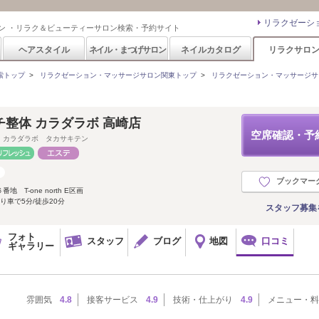
リラクゼーシ
ン ・リラク＆ビューティーサロン検索・予約サイト
ヘアスタイル
ネイル・まつげサロン
ネイルカタログ
リラクサロ
索トップ
>
リラクゼーション・マッサージサロン関東トップ
>
リラクゼーション・マッサージサ
整体 カラダラボ 高崎店
空席確認・予
 カラダラボ タカサキテン
ブックマー
T-one north E区画
り車で5分/徒歩20分
スタッフ募集
フォト
スタッフ
ブログ
地図
口コミ
ギャラリー
雰囲気
4.8
接客サービス
4.9
技術・仕上がり
4.9
メニュー・料