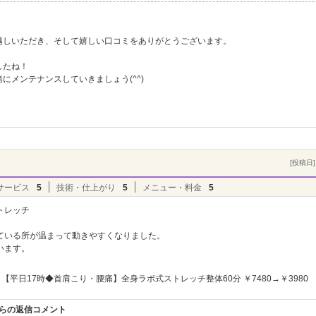
越しいただき、そして嬉しい口コミをありがとうございます。
したね！
にメンテナンスしていきましょう(^^)
。
[投稿日] 
サービス
5
技術・仕上がり
5
メニュー・料金
5
トレッチ
ている所が温まって動きやすくなりました。
います。
【平日17時◆首肩こり・腰痛】全身ラボ式ストレッチ整体60分 ￥7480→￥3980
からの返信コメント