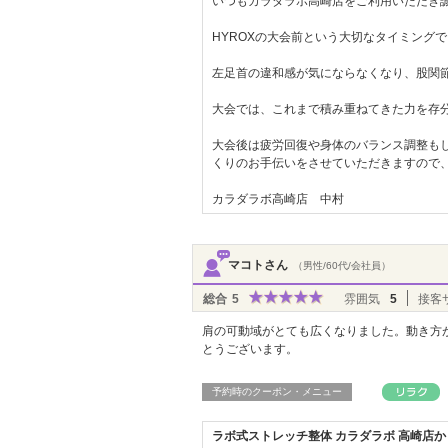
いつもカラダラボ高崎店をご利用いただき
HYROXの大会前という大切なタイミング
左足首の違和感が気にならなくなり、股関
大会では、これまで積み重ねてきた力を存分
大会後は疲労回復や身体のバランス調整も
くりのお手伝いをさせていただきますので
カラダラボ高崎店 中村
マコトさん
（男性/60代/会社員）
総合
5
雰囲気
5
接客
肩の可動域がとても広くなりました。動き方
とうございます。
予約時のクーポン・メニュー
ラボ式ストレッチ整体 カラダラボ 高崎店