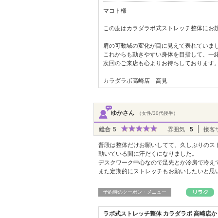
マコト様
この度はカラダラボ式ストレッチ整体にお
肩の可動域の変化が目に見えて表れていま
これからも動きやすい身体を目指して、一緒
次回のご来店も心よりお待ちしております
カラダラボ高崎店 高見
ゆかさん
（女性/30代後半）
総合
5
雰囲気
5
接客
普段は整体だけお願いしてて、久しぶりのス
動いている間に汗だくになりました。
デスクワーク中心なので足先とか冷房で冷え
また定期的にストレッチもお願いしたいと思
予約時のクーポン・メニュー
ラボ式ストレッチ整体 カラダラボ 高崎店