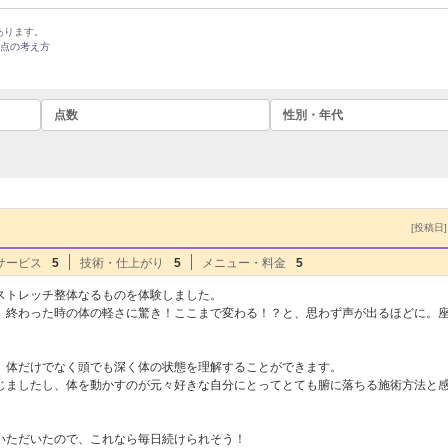
あります。
点の考え方
点数
性別・年代
[投稿日] 
サービス
5
技術・仕上がり
5
メニュー・料金
5
ストレッチ整体なるものを体験しました。
、終わった時の体の軽さに驚き！ここまで変わる！？と、思わず声が出るほどに。
、体だけでなく頭でも深く体の状態を理解することができます。
じましたし、体を動かすのが元々好きな自分にとってとても腑に落ちる施術方法と
いただいたので、これなら毎日続けられそう！