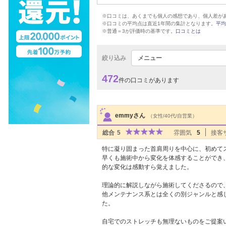
※口コミは、あくまでも個人の感想であり、個人差が
※口コミの平均点は直近1年間の集計となります。
平均
※普通＝3が評価時の基準です。
口コミとは
絞り込み
メニュー
472
件の口コミがあります
サロンPick Up
emmyさん
（女性/40代/自営業）
総合
5
雰囲気
5
接客
特に凝り固まった首肩周りを中心に、初めて
早くも施術中から変化を体感することができ
的な変化は感動すら覚えました。
理論的に解説しながら施術してくださるので
他メンテナンス系とは全くの別ジャンルと感
た。
自宅でのストレッチも無理ないものをご提案