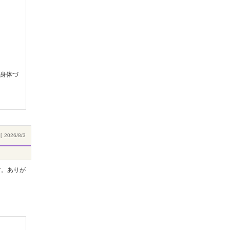
身体づ
 2026/8/3
す。ありが