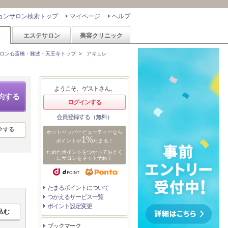
ョンサロン検索トップ
マイページ
ヘルプ
ン
エステサロン
美容クリニック
ロン心斎橋・難波・天王寺トップ
>
アキュレ
ようこそ、ゲストさん。
約する
ログインする
会員登録する（無料）
クする
ホットペッパービューティーなら
1%
ポイントが
たまる！
ためたポイントをつかっておとく
にサロンをネット予約！
たまるポイントについて
つかえるサービス一覧
ポイント設定変更
ブックマーク