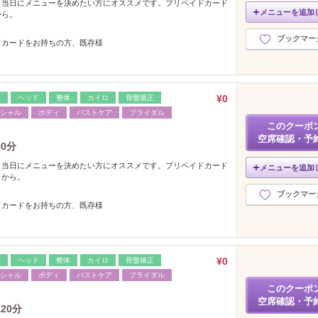
、当日にメニューを決めたい方にオススメです。プリペイドカード
メニューを追加
から。
ブックマー
ドカードをお持ちの方、既存様
¥0
レ
ヘッド
整体
カイロ
骨盤矯正
シャル
ボディ
バストケア
ブライダル
このクーポ
空席確認・予
0分
、当日にメニューを決めたい方にオススメです。プリペイドカード
メニューを追加
らから。
ブックマー
ドカードをお持ちの方、既存様
¥0
レ
ヘッド
整体
カイロ
骨盤矯正
シャル
ボディ
バストケア
ブライダル
このクーポ
空席確認・予
20分