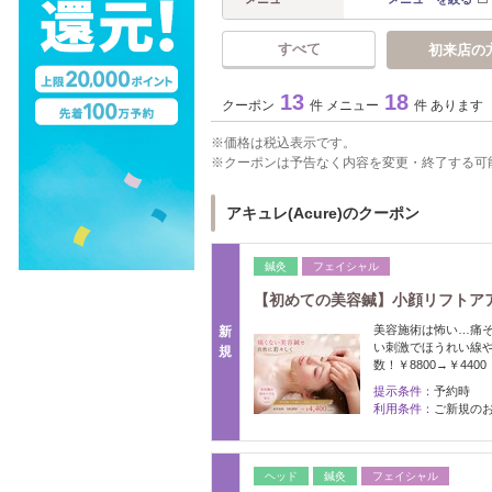
すべて
初来店の
13
18
クーポン
件 メニュー
件 あります
価格は税込表示です。
クーポンは予告なく内容を変更・終了する可
アキュレ(Acure)のクーポン
鍼灸
フェイシャル
【初めての美容鍼】小顔リフトアア
美容施術は怖い…痛
新
い刺激でほうれい線
規
数！￥8800→￥4400
提示条件：
予約時
利用条件：
ご新規の
ヘッド
鍼灸
フェイシャル