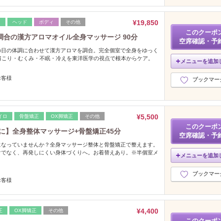
¥19,850
レ
ヘッド
ボディ
その他
このクーポ
合の漢方アロマオイル全身マッサージ 90分
空席確認・予
の日の体調に合わせて漢方アロマを調合。完全個室で全身をゆっく
肩こり・むくみ・不眠・冷えを東洋医学の視点で根本からケア。
メニューを追加
お客様
ブックマー
¥5,500
イロ
骨盤矯正
OX脚矯正
その他
このクーポ
に】全身整体マッサージ+骨盤矯正45分
空席確認・予
になっていませんか？全身マッサージ整体と骨盤矯正で整えます。
けでなく、再発しにくい身体づくりへ。お着替えあり。※半個室メ
メニューを追加
ブックマー
お客様
¥4,400
正
OX脚矯正
その他
このクーポ