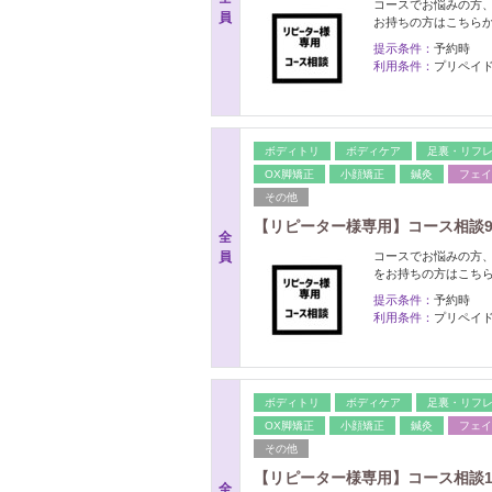
コースでお悩みの方
員
お持ちの方はこちら
提示条件：
予約時
利用条件：
プリペイ
ボディトリ
ボディケア
足裏・リフ
OX脚矯正
小顔矯正
鍼灸
フェイ
その他
【リピーター様専用】コース相談9
全
員
コースでお悩みの方
をお持ちの方はこち
提示条件：
予約時
利用条件：
プリペイ
ボディトリ
ボディケア
足裏・リフ
OX脚矯正
小顔矯正
鍼灸
フェイ
その他
【リピーター様専用】コース相談1
全