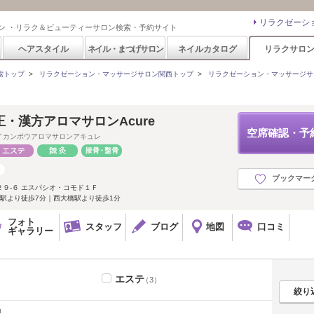
リラクゼーシ
ン ・リラク＆ビューティーサロン検索・予約サイト
ヘアスタイル
ネイル・まつげサロン
ネイルカタログ
リラクサロ
索トップ
>
リラクゼーション・マッサージサロン関西トップ
>
リラクゼーション・マッサージサ
・漢方アロマサロンAcure
空席確認・予
イカンポウアロマサロンアキュレ
ブックマー
９-６ エスパシオ・コモド１Ｆ
駅より徒歩7分｜西大橋駅より徒歩1分
フォト
スタッフ
ブログ
地図
口コミ
ギャラリー
エステ
（3）