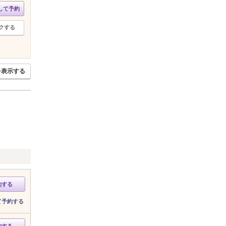
して予約
クする
を表示する
約する
て予約する