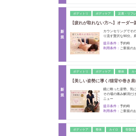
ボディトリ
ボディケア
足裏・リフ
【疲れが取れない方へ】オーダー調
カウンセリングでそ
新
り流す贅沢な90分。
規
提示条件：
予約時
利用条件：
ご新規の
ボディトリ
ボディケア
整体
カ
【美しい姿勢に導く/猫背や巻き肩
鏡に映った姿勢、気
新
その場の痛み解消だ
規
ニュー
提示条件：
予約時
利用条件：
ご新規の
ボディケア
整体
カイロ
骨盤矯