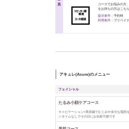
員
コースでお悩みの方
をお持ちの方はこち
提示条件：
予約時
利用条件：
プリペイ
アキュレ(Acure)のメニュー
フェイシャル
たるみ小顔ケアコース
キャビテーション×美容鍼でむくみや余分な脂肪
ンタイムなしでその日にお化粧可能です
美肌コース