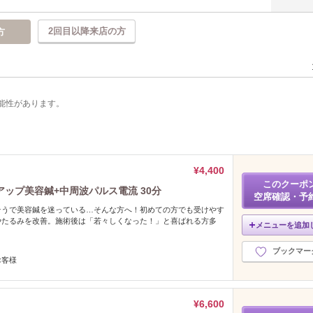
2回目以降来店の方
方
能性があります。
¥4,400
このクーポ
ップ美容鍼+中周波パルス電流 30分
空席確認・予
そうで美容鍼を迷っている…そんな方へ！初めての方でも受けやす
やたるみを改善。施術後は「若々しくなった！」と喜ばれる方多
メニューを追加
ブックマー
お客様
¥6,600