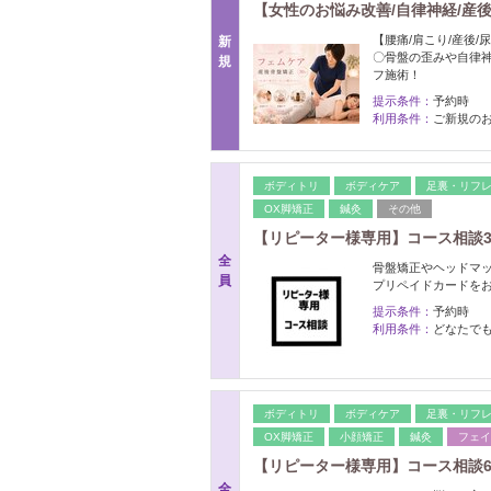
【女性のお悩み改善/自律神経/産後
【腰痛/肩こり/産後
新
〇骨盤の歪みや自律
規
フ施術！
提示条件：
予約時
利用条件：
ご新規の
ボディトリ
ボディケア
足裏・リフ
OX脚矯正
鍼灸
その他
【リピーター様専用】コース相談3
全
骨盤矯正やヘッドマッ
員
プリペイドカードを
提示条件：
予約時
利用条件：
どなたで
ボディトリ
ボディケア
足裏・リフ
OX脚矯正
小顔矯正
鍼灸
フェイ
【リピーター様専用】コース相談6
全