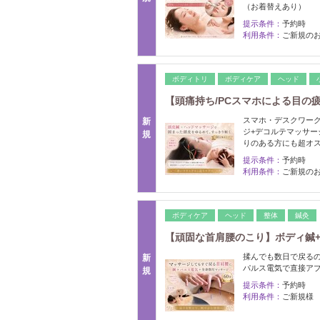
（お着替えあり）
提示条件：
予約時
利用条件：
ご新規の
ボディトリ
ボディケア
ヘッド
【頭痛持ち/PCスマホによる目の疲
スマホ・デスクワーク
新
ジ+デコルテマッサ
規
りのある方にも超オ
提示条件：
予約時
利用条件：
ご新規の
ボディケア
ヘッド
整体
鍼灸
【頑固な首肩腰のこり】ボディ鍼
揉んでも数日で戻る
新
パルス電気で直接ア
規
提示条件：
予約時
利用条件：
ご新規様