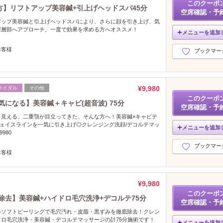
このクーポ
方】リフトアップ美容鍼+引上げヘッドスパ45分
空席確認・予
アップ美容鍼と引上げヘッドスパにより、さらに顔を引き上げ、気
深層部へアプローチ。一度で効果を求める方へオススメ！
メニューを追加
お客様
ブックマー
¥9,980
ライダル
その他
このクーポ
気になる】美容鍼＋キャビ(超音波) 75分
空席確認・予
く見える、二重顎が目立ってきた、そんな方へ！美容鍼×キャビテ
フェイスラインを一気に引き上げ◎クレンジング洗顔/デコルテマッ
メニューを追加
980
ブックマー
お客様
¥9,980
このクーポ
み除去】美容鍼+ハイドロ毛穴洗浄+デコルテ75分
空席確認・予
いソフトピーリングで毛穴汚れ・皮脂・黒ずみを徹底除去！クレン
ロ毛穴洗浄・美容鍼・デコルテマッサージの計75分施術です！
メニューを追加