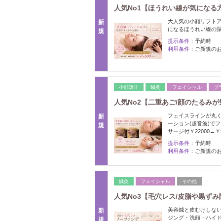
人気No1【ほうれい線が気になる
大人気の小顔リフト
新
になるほうれい線の
規
提示条件：
予約時
利用条件：
ご新規の
小顔矯正
鍼灸
フェイシャル
ブ
人気No2【二重あご/顔のたるみが
フェイスラインが丸
新
ーション(超音波)で
規
サージ付￥22000→￥9
提示条件：
予約時
利用条件：
ご新規の
鍼灸
フェイシャル
その他
人気No3【毛穴レス/皮脂や黒ず
美容鍼と皮むけしな
新
ジング・洗顔・ハイド
規