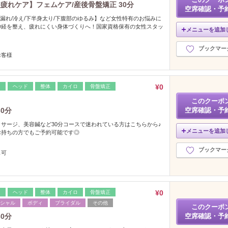
疲れケア】フェムケア/産後骨盤矯正 30分
空席確認・予
/尿漏れ/冷え/下半身太り/下腹部のゆるみ】など女性特有のお悩みに
神経を整え、疲れにくい身体づくりへ！国家資格保有の女性スタッ
メニューを追加
ブックマー
お客様
¥0
レ
ヘッド
整体
カイロ
骨盤矯正
このクーポ
0分
空席確認・予
サージ、美容鍼など30分コースで迷われている方はこちらから♪
メニューを追加
お持ちの方でもご予約可能です◎
ブックマー
も可
¥0
レ
ヘッド
整体
カイロ
骨盤矯正
シャル
ボディ
ブライダル
その他
このクーポ
0分
空席確認・予