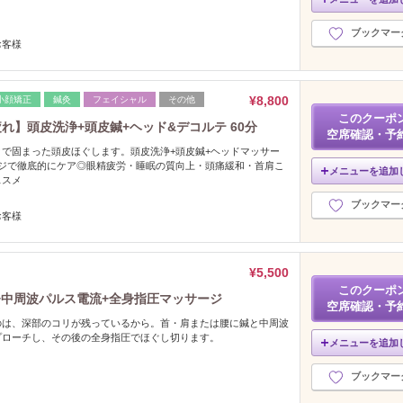
ブックマー
お客様
¥8,800
小顔矯正
鍼灸
フェイシャル
その他
このクーポ
れ】頭皮洗浄+頭皮鍼+ヘッド&デコルテ 60分
空席確認・予
で固まった頭皮ほぐします。頭皮洗浄+頭皮鍼+ヘッドマッサー
ージで徹底的にケア◎眼精疲労・睡眠の質向上・頭痛緩和・首肩こ
メニューを追加
ススメ
ブックマー
お客様
¥5,500
このクーポ
+中周波パルス電流+全身指圧マッサージ
空席確認・予
のは、深部のコリが残っているから。首・肩または腰に鍼と中周波
プローチし、その後の全身指圧でほぐし切ります。
メニューを追加
ブックマー