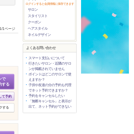
ログインすると会員情報に保存できます
サロン
スタイリスト
クーポン
ヘアスタイル
1/1ページ
ネイルデザイン
よくある問い合わせ
スマート支払いについて
行きたいサロン・近隣のサロ
ンが掲載されていません
ポイントはどこのサロンで使
ンで
えますか？
約する
子供や友達の分の予約も代理
でネット予約できますか？
予約をキャンセルしたい
して予約
「無断キャンセル」と表示が
出て、ネット予約ができない
クする