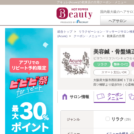
アキュレ(Acure)の初来店の方用クーポン・メニュー
国内最大級のヘアサロ
ヘアサロン
総合トップ
>
リラクゼーション・マッサージサロン検
(Acure)
>
クーポン・メニュー
>
初来店の方用
美容鍼・骨盤矯正
ビヨウバリコツバンキョウセ
スマート支払いOK
大阪府大阪市西区新町１丁目２
四ツ橋駅より徒歩5分｜心斎橋
クーポン
サロン情報
メニュー
リラク
ジャンル
（29）
メニュー
メニューを絞る