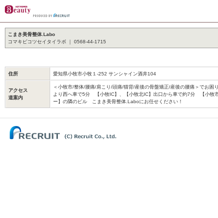
こまき美骨整体.Labo
コマキビコツセイタイラボ ｜ 0568-44-1715
住所
愛知県小牧市小牧１-252 サンシャイン酒井104
＜小牧市/整体/腰痛/肩こり/頭痛/猫背/産後の骨盤矯正/産後の腰痛＞でお
アクセス
より西へ車で5分 【小牧IC】、【小牧北IC】出口から車で約7分 【小牧
道案内
ー】の隣のビル こまき美骨整体.Laboにお任せください！