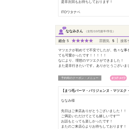
是非次回もお待ちしております！
ITOワタナベ
ななみさん
（女性/10代後半/学生）
総合
5
雰囲気
5
接客
マツエクが初めてで不安でしたが、色々な事
ても可愛かったです！！！！！
なにより、理想のマツエクができました！
また是非行きたいです。ありがとうございま
予約時のクーポン・メニュー
【まつ毛パーマ・パリジェンヌ・マツエク・L
ななみ様
先日はご来店ありがとうございました！！
ご満足いただけてとても嬉しいです^^
お話もとっても楽しかったです！
またのご来店心よりお待ちしております！