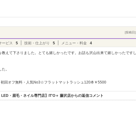
[投稿日] 
サービス
5
技術・仕上がり
5
メニュー・料金
4
を教えて下さりました。とても嬉しかったです。お話も沢山出来て嬉しかったです
した。
初回オフ無料・人気No3☆フラットマットラッシュ120本￥5500
ED・眉毛・ネイル専門店】IT'O＋ 藤沢店からの返信コメント