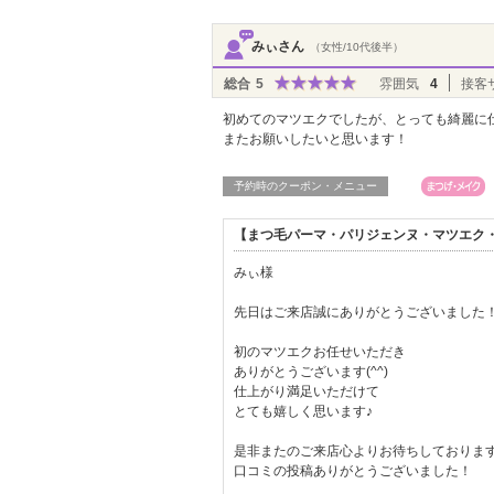
みぃさん
（女性/10代後半）
総合
5
雰囲気
4
接客
初めてのマツエクでしたが、とっても綺麗に
またお願いしたいと思います！
予約時のクーポン・メニュー
【まつ毛パーマ・パリジェンヌ・マツエク・L
みぃ様
先日はご来店誠にありがとうございました
初のマツエクお任せいただき
ありがとうございます(^^)
仕上がり満足いただけて
とても嬉しく思います♪
是非またのご来店心よりお待ちしておりま
口コミの投稿ありがとうございました！