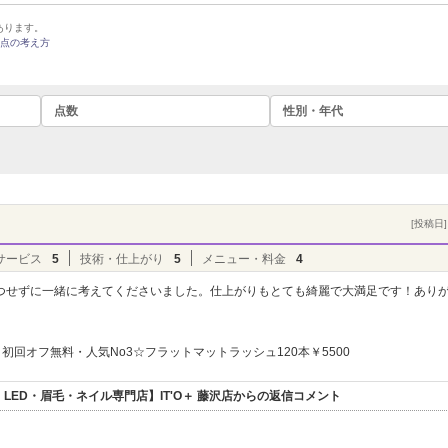
あります。
点の考え方
点数
性別・年代
[投稿日] 
サービス
5
技術・仕上がり
5
メニュー・料金
4
つせずに一緒に考えてくださいました。仕上がりもとても綺麗で大満足です！あり
初回オフ無料・人気No3☆フラットマットラッシュ120本￥5500
ED・眉毛・ネイル専門店】IT'O＋ 藤沢店からの返信コメント