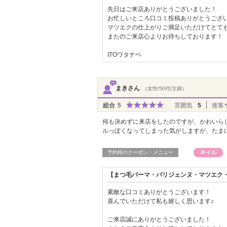
先日はご来店ありがとうございました！
お忙しいところ口コミ投稿ありがとうござ
マツエクの仕上がりご満足いただけてとて
またのご来店心よりお待ちしております！
ITOワタナベ
まきさん
（女性/50代/主婦）
総合
5
雰囲気
5
接客
何も決めずに来店をしたのですが、かわいら
ルっぽくなってしまった気がしますが、たま
予約時のクーポン・メニュー
【まつ毛パーマ・パリジェンヌ・マツエク・L
素敵な口コミありがとうございます！
喜んでいただけて私も嬉しく思います♪
ご来店誠にありがとうございました！