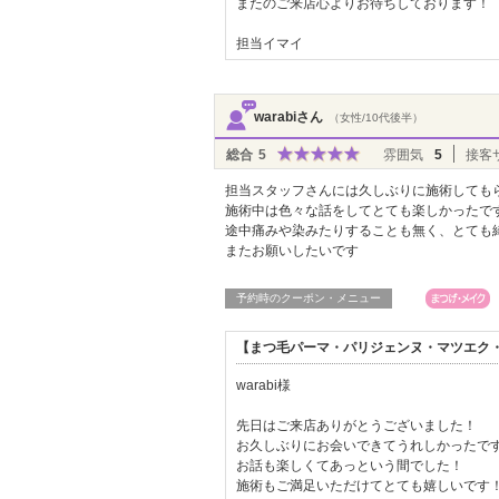
またのご来店心よりお待ちしております！
担当イマイ
warabiさん
（女性/10代後半）
総合
5
雰囲気
5
接客
担当スタッフさんには久しぶりに施術しても
施術中は色々な話をしてとても楽しかったで
途中痛みや染みたりすることも無く、とても
またお願いしたいです
予約時のクーポン・メニュー
【まつ毛パーマ・パリジェンヌ・マツエク・L
warabi様
先日はご来店ありがとうございました！
お久しぶりにお会いできてうれしかったです(
お話も楽しくてあっという間でした！
施術もご満足いただけてとても嬉しいです