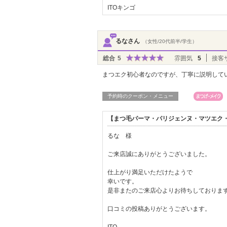
ITOキンゴ
るなさん
（女性/20代前半/学生）
総合
5
雰囲気
5
接客
まつエク初心者なのですが、丁寧に説明して
予約時のクーポン・メニュー
【まつ毛パーマ・パリジェンヌ・マツエク・L
るな 様
ご来店誠にありがとうございました。
仕上がり満足いただけたようで
幸いです。
是非またのご来店心よりお待ちしておりま
口コミの投稿ありがとうございます。