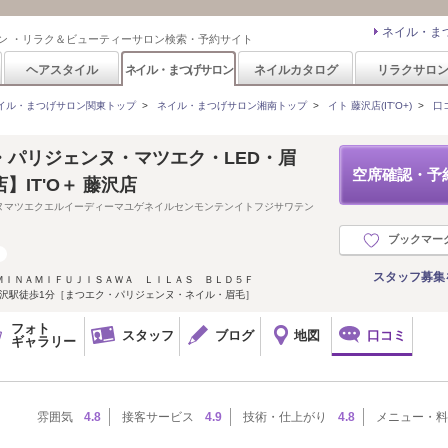
ネイル・ま
ン ・リラク＆ビューティーサロン検索・予約サイト
ヘアスタイル
ネイル・まつげサロン
ネイルカタログ
リラクサロ
イル・まつげサロン関東トップ
>
ネイル・まつげサロン湘南トップ
>
イト 藤沢店(IT'O+)
>
口
・パリジェンヌ・マツエク・LED・眉
空席確認・予
】IT'O＋ 藤沢店
ヌマツエクエルイーディーマユゲネイルセンモンテンイトフジサワテン
ブックマー
スタッフ募集
ＭＩＮＡＭＩＦＵＪＩＳＡＷＡ ＬＩＬＡＳ ＢＬＤ５Ｆ
藤沢駅徒歩1分［まつエク・パリジェンヌ・ネイル・眉毛］
フォト
スタッフ
ブログ
地図
口コミ
ギャラリー
雰囲気
4.8
接客サービス
4.9
技術・仕上がり
4.8
メニュー・料