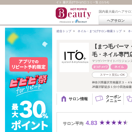
イト 藤沢店(IT'O+)の口コミ一覧 (11/14)
国内最大級のヘアサロ
ヘアサロン
総合トップ
>
ネイル・まつげサロン検索トップ
>
ネ
【まつ毛パーマ
毛・ネイル専門店
マツゲパーマイトパリジェン
スマート支払いOK
神奈川県藤沢市南藤沢３－４
JR藤沢駅徒歩１分/小田急線
クーポン
サロン情報
メニュー
4.83
サロン平均