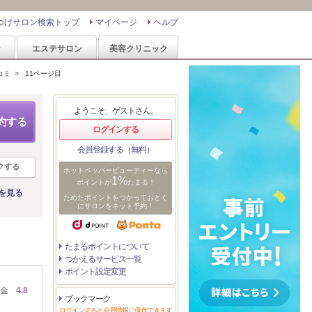
つげサロン検索トップ
マイページ
ヘルプ
ン
エステサロン
美容クリニック
コミ
>
11ページ目
ようこそ、ゲストさん。
約する
ログインする
会員登録する（無料）
クする
ホットペッパービューティーなら
1%
ポイントが
たまる！
を見る
ためたポイントをつかっておとく
にサロンをネット予約！
たまるポイントについて
つかえるサービス一覧
ポイント設定変更
金
4.8
ブックマーク
ログインすると会員情報に保存できます