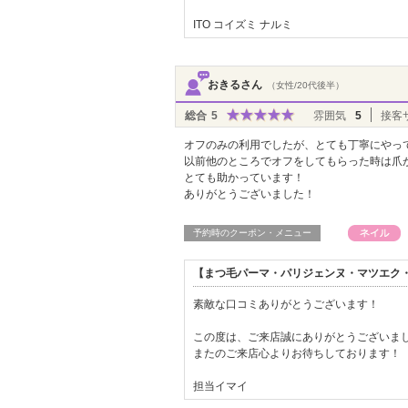
ITO コイズミ ナルミ
おきるさん
（女性/20代後半）
総合
5
雰囲気
5
接客
オフのみの利用でしたが、とても丁寧にやっ
以前他のところでオフをしてもらった時は爪
とても助かっています！
ありがとうございました！
予約時のクーポン・メニュー
【まつ毛パーマ・パリジェンヌ・マツエク・L
素敵な口コミありがとうございます！
この度は、ご来店誠にありがとうございま
またのご来店心よりお待ちしております！
担当イマイ