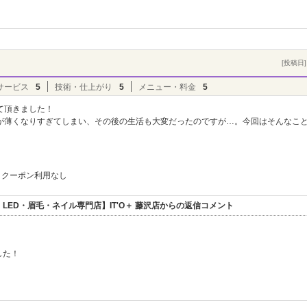
[投稿日] 
サービス
5
技術・仕上がり
5
メニュー・料金
5
て頂きました！
が薄くなりすぎてしまい、その後の生活も大変だったのですが…。今回はそんなこ
クーポン利用なし
ED・眉毛・ネイル専門店】IT'O＋ 藤沢店からの返信コメント
した！