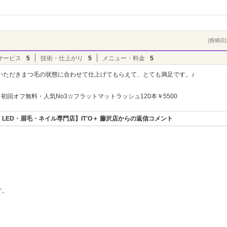
[投稿日] 
サービス
5
技術・仕上がり
5
メニュー・料金
5
いただきまつ毛の状態に合わせて仕上げてもらえて、とても満足です。♪
初回オフ無料・人気No3☆フラットマットラッシュ120本￥5500
ED・眉毛・ネイル専門店】IT'O＋ 藤沢店からの返信コメント
す。