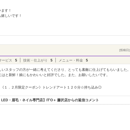
います！
も嬉しいです！
[投稿日] 
サービス
5
技術・仕上がり
5
メニュー・料金
5
しいスタッフの方が一緒に考えてくださり、とっても素敵に仕上げてもらいました
にはと新鮮！娘にもかわいいと好評でした。また、お願いしたいです。
《１．２月限定クーポン》トレンドアート１２０分☆持ち込み◎
ED・眉毛・ネイル専門店】IT'O＋ 藤沢店からの返信コメント