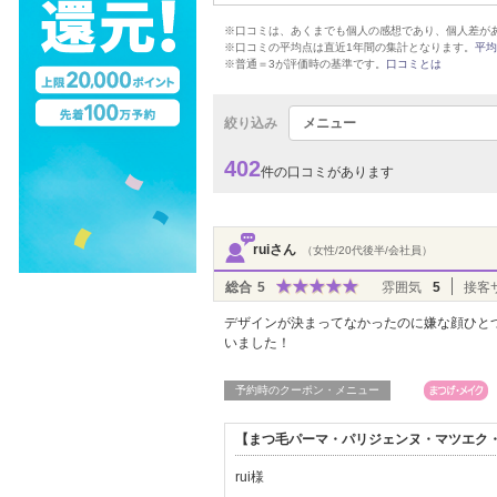
※口コミは、あくまでも個人の感想であり、個人差が
※口コミの平均点は直近1年間の集計となります。
平均
※普通＝3が評価時の基準です。
口コミとは
絞り込み
メニュー
402
件の口コミがあります
ruiさん
（女性/20代後半/会社員）
総合
5
雰囲気
5
接客
デザインが決まってなかったのに嫌な顔ひと
いました！
予約時のクーポン・メニュー
【まつ毛パーマ・パリジェンヌ・マツエク・L
rui様