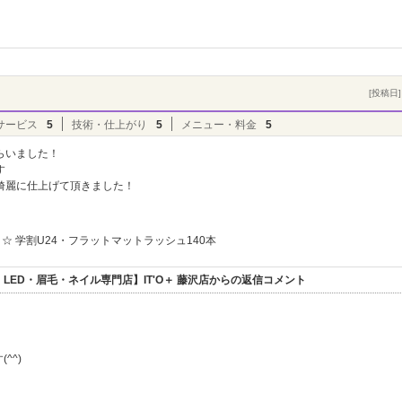
[投稿日] 
サービス
5
技術・仕上がり
5
メニュー・料金
5
らいました！
す
綺麗に仕上げて頂きました！
☆ 学割U24・フラットマットラッシュ140本
ED・眉毛・ネイル専門店】IT'O＋ 藤沢店からの返信コメント
^^)
！