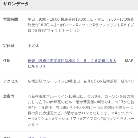
サロンデータ
営業時間
平日→9:00～19:00(最終受付18:30)土日・祝日→9:00～17:00(最
終受付16:30) #まつげパーマ#マツエク#ラッシュリフト#アイブ
ロウ#眉毛#マイラミネーション
定休日
不定休
住所
神奈川県横浜市港北区新横浜２－５－２６新横浜ＳＳ
MAP
ビル６０１
アクセス
新横浜駅ブルーライン10番出口、徒歩0分/JR新横浜駅、徒歩4分
道案内
☆新横浜駅ブルーライン10番出口、徒歩0分、ローソンを目の前
にして左手の赤煉瓦のビル一階が蕎麦屋の6階です。☆JRから徒
歩4分！直進後、右に曲がり円状を左に一つ目の階段を降り一つ
目の角に赤煉瓦のビル6階が当サロンとなります。☆#まつげパ
ーマ#マツエク#ラッシュリフト#アイブロウ#眉毛#マイラミネー
ション