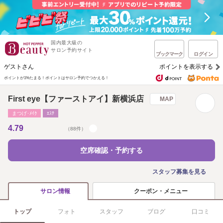
国内最大級の
サロン予約サイト
ブックマーク
ログイン
ゲストさん
ポイントを表示する
ポイントが1%たまる！
ポイントはサロン予約でつかえる！
First eye【ファーストアイ】新横浜店
MAP
まつげ･ﾒｲｸ
ｴｽﾃ
4.79
（88件）
空席確認・予約する
スタッフ募集を見る
クーポン・メニュー
サロン情報
トップ
フォト
スタッフ
ブログ
口コミ