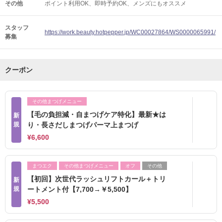
その他
ポイント利用OK
即時予約OK
メンズにもオススメ
スタッフ
https://work.beauty.hotpepper.jp/WC00027864/WS0000065991/
募集
クーポン
その他まつげメニュー
【毛の負担減・自まつげケア特化】最新★は
新
規
り・長さだしまつげパーマ上まつげ
¥6,600
まつエク
その他まつげメニュー
オフ
その他
【初回】次世代ラッシュリフトカール＋トリ
新
規
ートメント付【7,700→￥5,500】
¥5,500