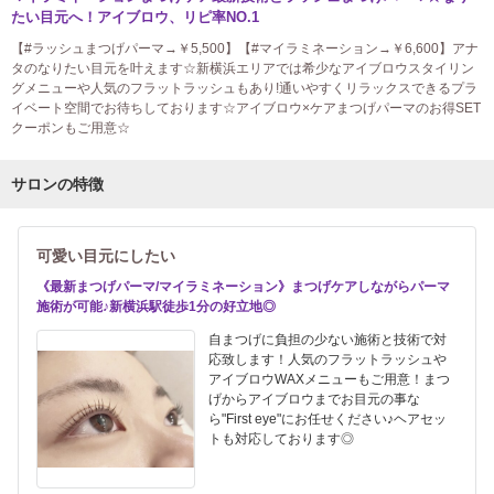
たい目元へ！アイブロウ、リピ率NO.1
【#ラッシュまつげパーマ→￥5,500】【#マイラミネーション→￥6,600】アナ
タのなりたい目元を叶えます☆新横浜エリアでは希少なアイブロウスタイリン
グメニューや人気のフラットラッシュもあり!通いやすくリラックスできるプラ
イベート空間でお待ちしております☆アイブロウ×ケアまつげパーマのお得SET
クーポンもご用意☆
サロンの特徴
可愛い目元にしたい
《最新まつげパーマ/マイラミネーション》まつげケアしながらパーマ
施術が可能♪新横浜駅徒歩1分の好立地◎
自まつげに負担の少ない施術と技術で対
応致します！人気のフラットラッシュや
アイブロウWAXメニューもご用意！まつ
げからアイブロウまでお目元の事な
ら"First eye"にお任せください♪ヘアセッ
トも対応しております◎