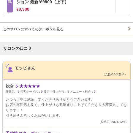
規
ション 最新￥9900（上下）
¥9,900
このサロンのすべてのクーポンを見る
サロンの口コミ
サロンPick Up
モッピさん
（女性/30代前半）
総合
5
★
★
★
★
★
雰囲気：
5
接客サービス：
5
技術・仕上がり：
5
メニュー・料金：
5
いつも丁寧に施術してくださりありがとうございます。
お店の雰囲気も良く、仕上がりも要望通りに上げてくださり大変満足してお
ります！！
引き続きよろしくおねがいします。
[投稿日] 2024/12/12