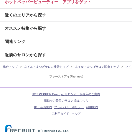
ホットペッパービューティー アプリをゲット
近くのエリアから探す
オススメ特集から探す
関連リンク
近隣のサロンから探す
総合トップ
ネイル・まつげサロン検索トップ
ネイル・まつげサロン関東トップ
ネイ
ファーストアイ(First eye)
HOT PEPPER Beautyとサロンボード導入のご案内
掲載をご希望のサロン様はこちら
ID・会員規約
プライバシーポリシー
利用規約
ご利用ガイド
ヘルプ