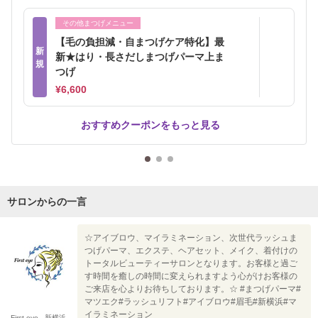
その他まつげメニュー
【毛の負担減・自まつげケア特化】最
新
新★はり・長さだしまつげパーマ上ま
規
つげ
¥6,600
おすすめクーポンをもっと見る
サロンからの一言
☆アイブロウ、マイラミネーション、次世代ラッシュま
つげパーマ、エクステ、ヘアセット、メイク、着付けの
トータルビューティーサロンとなります。お客様と過ご
す時間を癒しの時間に変えられますよう心がけお客様の
ご来店を心よりお待ちしております。☆ #まつげパーマ#
マツエク#ラッシュリフト#アイブロウ#眉毛#新横浜#マ
イラミネーション
First eye 新横浜