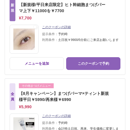
【新規様/平日来店限定】ヒト幹細胞まつげパー
新
規
マ上下￥11000を￥7700
¥7,700
このクーポンの詳細
提示条件：
予約時
利用条件：
土日祝￥9900/5分前にご来店お願いします
メニューを追加
このクーポンで予約
その他まつげメニュー
【8月キャンペーン】まつげパーマ×ティント新規
全
員
様平日￥5990/再来様￥6990
¥5,990
このクーポンの詳細
提示条件：
予約時
利用条件：
会計時土日祝、再来、学生価格に変更しま