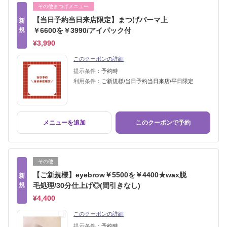
その他まつげメニュー
【当日予約当日来店限定】まつげパーマ上
新
規
￥6600を￥3990/アイパック付
¥3,990
このクーポンの詳細
提示条件：
予約時
利用条件：
ご新規様/当日予約当日来店/平日限定
メニューを追加
このクーポンで予約
その他
【ご新規様】eyebrow￥5500を￥4400★wax脱
新
規
毛処理/30分仕上げ◎(間引きなし)
¥4,400
このクーポンの詳細
提示条件：
予約時