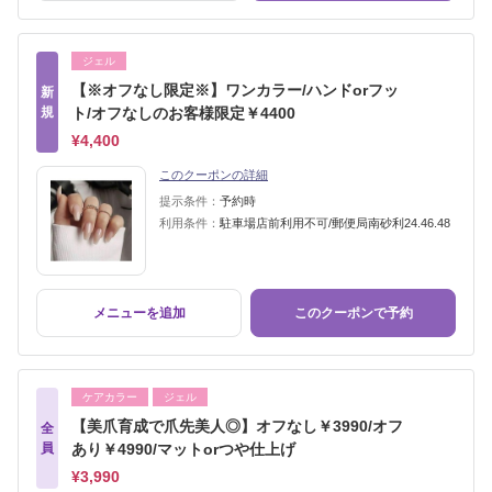
ジェル
【※オフなし限定※】ワンカラー/ハンドorフッ
新
規
ト/オフなしのお客様限定￥4400
¥4,400
このクーポンの詳細
提示条件：
予約時
利用条件：
駐車場店前利用不可/郵便局南砂利24.46.48
メニューを追加
このクーポンで予約
ケアカラー
ジェル
【美爪育成で爪先美人◎】オフなし￥3990/オフ
全
員
あり￥4990/マットorつや仕上げ
¥3,990