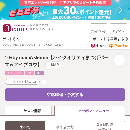
国内最大級の
サロン予約サイト
ブックマーク
ログイン
ゲストさん
ポイントを表示する
ポイントが1%たまる！
ポイントはサロン予約でつかえる！
10+by mamAsIenne【ハイクオリティまつげパー
マ＆アイブロウ】
MAP
まつげ･ﾒｲｸ
ﾈｲﾙ
ｴｽﾃ
スマート支払いOK
空席確認・予約する
サロン情報
クーポン・メニュー
2回目以降
すべて
初来店の方
来店の方