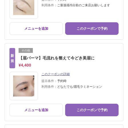
利用条件：
ご新規様/5分前のご来店お願いします
メニューを追加
このクーポンで予約
その他
新
【眉パーマ】毛流れを整えて今どき美眉に
規
¥4,400
このクーポンの詳細
提示条件：
予約時
利用条件：
どなたでも/眉毛ラミネーション
メニューを追加
このクーポンで予約