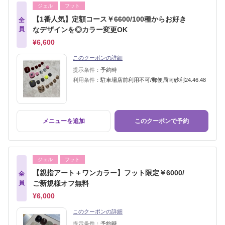
ジェル
フット
【1番人気】定額コース￥6600/100種からお好き
全
員
なデザインを◎カラー変更OK
¥6,600
このクーポンの詳細
提示条件：
予約時
利用条件：
駐車場店前利用不可/郵便局南砂利24.46.48
メニューを追加
このクーポンで予約
ジェル
フット
【親指アート＋ワンカラー】フット限定￥6000/
全
員
ご新規様オフ無料
¥6,000
このクーポンの詳細
提示条件：
予約時