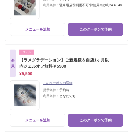
利用条件：
駐車場店前利用不可/郵便局南砂利24.46.48
メニューを追加
このクーポンで予約
ジェル
【ラメグラデーション】ご新規様＆自店1ヶ月以
全
員
内ジェルオフ無料￥5500
¥5,500
このクーポンの詳細
提示条件：
予約時
利用条件：
どなたでも
メニューを追加
このクーポンで予約