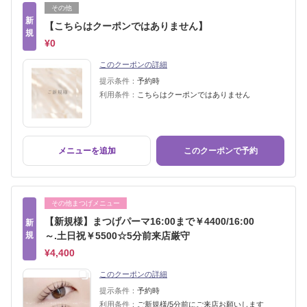
その他
新
【こちらはクーポンではありません】
規
¥0
このクーポンの詳細
提示条件：
予約時
利用条件：
こちらはクーポンではありません
メニューを追加
このクーポンで予約
その他まつげメニュー
【新規様】まつげパーマ16:00まで￥4400/16:00
新
規
～.土日祝￥5500☆5分前来店厳守
¥4,400
このクーポンの詳細
提示条件：
予約時
利用条件：
ご新規様/5分前にご来店お願いします