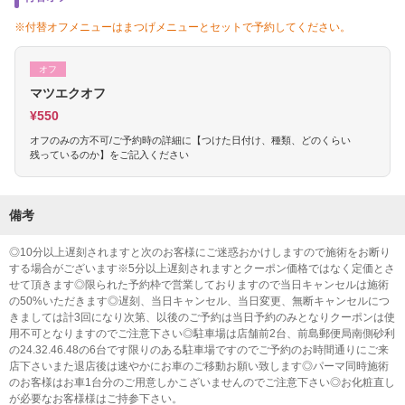
※付替オフメニューはまつげメニューとセットで予約してください。
オフ
マツエクオフ
¥550
オフのみの方不可/ご予約時の詳細に【つけた日付け、種類、どのくらい
残っているのか】をご記入ください
備考
◎10分以上遅刻されますと次のお客様にご迷惑おかけしますので施術をお断り
する場合がございます※5分以上遅刻されますとクーポン価格ではなく定価とさ
せて頂きます◎限られた予約枠で営業しておりますので当日キャンセルは施術
の50%いただきます◎遅刻、当日キャンセル、当日変更、無断キャンセルにつ
きましては計3回になり次第、以後のご予約は当日予約のみとなりクーポンは使
用不可となりますのでご注意下さい◎駐車場は店舗前2台、前島郵便局南側砂利
の24.32.46.48の6台です限りのある駐車場ですのでご予約のお時間通りにご来
店下さいまた退店後は速やかにお車のご移動お願い致します◎パーマ同時施術
のお客様はお車1台分のご用意しかこざいませんのでご注意下さい◎お化粧直し
が必要なお客様様はご持参下さい。