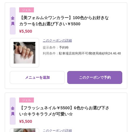
ジェル
【美フォルム☆ワンカラー】100色からお好きな
全
員
カラーを1色お選び下さい￥5500
¥5,500
このクーポンの詳細
提示条件：
予約時
利用条件：
駐車場店前利用不可/郵便局南砂利24.46.48
メニューを追加
このクーポンで予約
ジェル
【フラッシュネイル￥5500】6色からお選び下さ
全
員
い☆キラキララメが可愛い☆
¥5,500
このクーポンの詳細