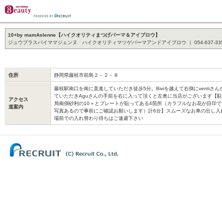
10+by mamAsIenne【ハイクオリティまつげパーマ＆アイブロウ】
ジュウプラスバイママジェンヌ ハイクオリティマツゲパーマアンドアイブロウ ｜ 054-637-33
住所
静岡県藤枝市前島２－２－８
藤枝駅南口を南に直進していただき徒歩5分。Biviを越えて右側にventiさ
ていただきAguさんの手前を右に入って頂くと左奥に当店がございます【駐
アクセス
局南側砂利の10＋とプレートが貼ってある4箇所（カラフルなお花が目印で
道案内
写真あるので事前にご確認お願いします）計6台】スムーズなお車の出し入
場前での入れ替わり待ちはご遠慮下さい