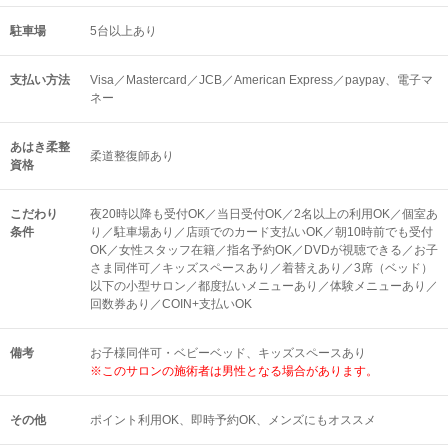
駐車場
5台以上あり
支払い方法
Visa／Mastercard／JCB／American Express／paypay、電子マ
ネー
あはき柔整
柔道整復師あり
資格
こだわり
夜20時以降も受付OK／当日受付OK／2名以上の利用OK／個室あ
条件
り／駐車場あり／店頭でのカード支払いOK／朝10時前でも受付
OK／女性スタッフ在籍／指名予約OK／DVDが視聴できる／お子
さま同伴可／キッズスペースあり／着替えあり／3席（ベッド）
以下の小型サロン／都度払いメニューあり／体験メニューあり／
回数券あり／COIN+支払いOK
備考
お子様同伴可・ベビーベッド、キッズスペースあり
※このサロンの施術者は男性となる場合があります。
その他
ポイント利用OK
即時予約OK
メンズにもオススメ