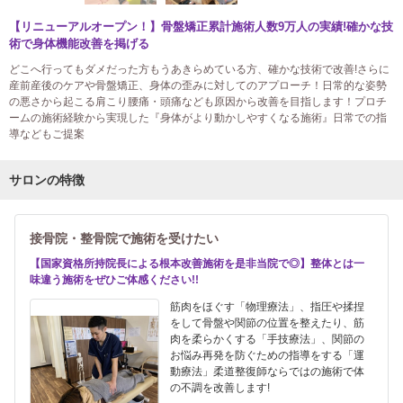
【リニューアルオープン！】骨盤矯正累計施術人数9万人の実績!確かな技
術で身体機能改善を掲げる
どこへ行ってもダメだった方もうあきらめている方、確かな技術で改善!さらに
産前産後のケアや骨盤矯正、身体の歪みに対してのアプローチ！日常的な姿勢
の悪さから起こる肩こり腰痛・頭痛なども原因から改善を目指します！プロチ
ームの施術経験から実現した『身体がより動かしやすくなる施術』日常での指
導などもご提案
サロンの特徴
接骨院・整骨院で施術を受けたい
【国家資格所持院長による根本改善施術を是非当院で◎】整体とは一
味違う施術をぜひご体感ください!!
筋肉をほぐす「物理療法」、指圧や揉捏
をして骨盤や関節の位置を整えたり、筋
肉を柔らかくする「手技療法」、関節の
お悩み再発を防ぐための指導をする「運
動療法」柔道整復師ならではの施術で体
の不調を改善します!