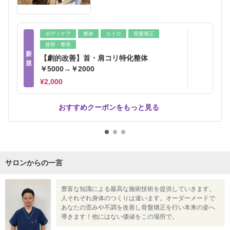
ボディケア
整体
カイロ
骨盤矯正
接骨・整骨
新
【劇的改善】首・肩コリ特化整体
規
￥5000→￥2000
¥2,000
おすすめクーポンをもっと見る
サロンからの一言
豊富な知識による最高な施術技術を提供していきます。
人それぞれ身体のつくりは違います。オーダーメードで
あなたの歪みや不調を改善し骨盤矯正を行い本来の姿へ
導きます！他にはない価値をこの場所で。