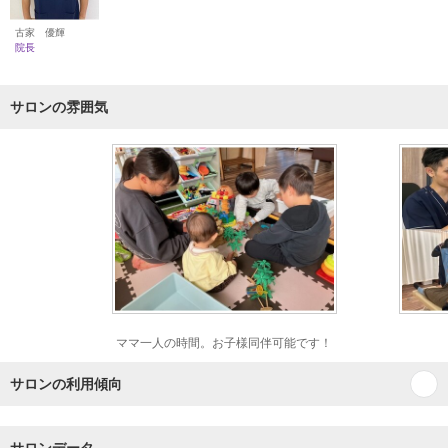
古家 優輝
院長
サロンの雰囲気
ママ一人の時間。お子様同伴可能です！
サロンの利用傾向