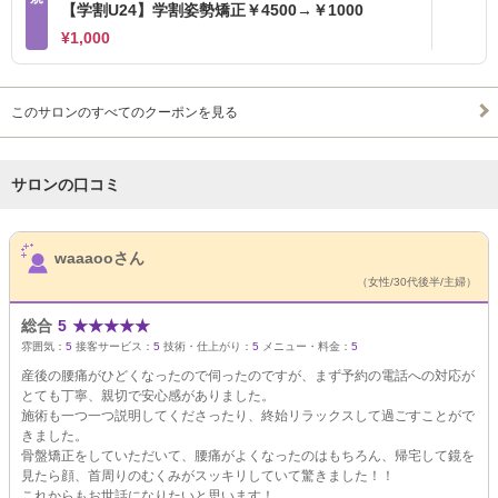
【学割U24】学割姿勢矯正￥4500→￥1000
¥1,000
このサロンのすべてのクーポンを見る
サロンの口コミ
サロンPick Up
waaaooさん
（女性/30代後半/主婦）
総合
5
★
★
★
★
★
雰囲気：
5
接客サービス：
5
技術・仕上がり：
5
メニュー・料金：
5
産後の腰痛がひどくなったので伺ったのですが、まず予約の電話への対応が
とても丁寧、親切で安心感がありました。
施術も一つ一つ説明してくださったり、終始リラックスして過ごすことがで
きました。
骨盤矯正をしていただいて、腰痛がよくなったのはもちろん、帰宅して鏡を
見たら顔、首周りのむくみがスッキリしていて驚きました！！
これからもお世話になりたいと思います！