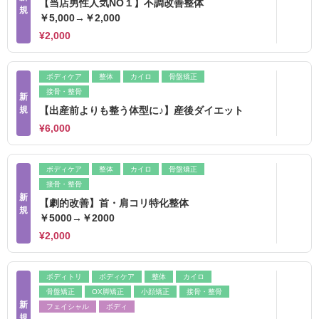
【当店男性人気NO１】不調改善整体
規
￥5,000→￥2,000
¥2,000
ボディケア
整体
カイロ
骨盤矯正
接骨・整骨
新
規
【出産前よりも整う体型に♪】産後ダイエット
¥6,000
ボディケア
整体
カイロ
骨盤矯正
接骨・整骨
新
【劇的改善】首・肩コリ特化整体
規
￥5000→￥2000
¥2,000
ボディトリ
ボディケア
整体
カイロ
骨盤矯正
OX脚矯正
小顔矯正
接骨・整骨
新
フェイシャル
ボディ
規