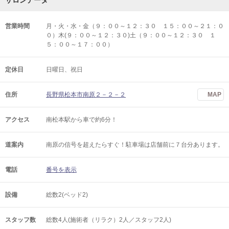
サロンデータ
営業時間
月・火・水・金（９：００～１２：３０ １５：００～２１：０
０）木(９：００～１２：３０)土（９：００～１２：３０ １
５：００～１７：００）
定休日
日曜日、祝日
住所
長野県松本市南原２－２－２
MAP
アクセス
南松本駅から車で約6分！
道案内
南原の信号を超えたらすぐ！駐車場は店舗前に７台分あります。
電話
番号を表示
設備
総数2(ベッド2)
スタッフ数
総数4人(施術者（リラク）2人／スタッフ2人)