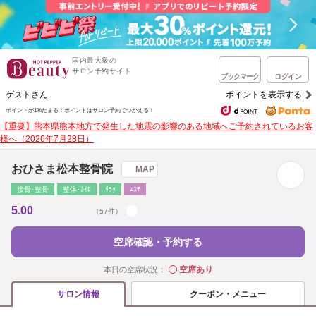
国内最大級の
サロン予約サイト
ブックマーク
ログイン
ゲストさん
ポイントを表示する
ポイントが1%たまる！
ポイントはサロン予約でつかえる！
【重要】熊本県熊本地方で発生した地震の影響のある地域へご予約されているお客
様へ（2026年7月28日）
おひさま松本整骨院
MAP
接骨･整骨
整体･ｶｲﾛ
ﾘﾗｸ
ｴｽﾃ
5.00
（57件）
空席確認・予約する
空席あり
本日の空席状況：
◯
クーポン・メニュー
サロン情報