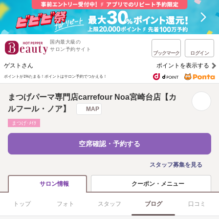
国内最大級の
サロン予約サイト
ブックマーク
ログイン
ゲストさん
ポイントを表示する
ポイントが1%たまる！
ポイントはサロン予約でつかえる！
まつげパーマ専門店carrefour Noa宮崎台店【カ
ルフール・ノア】
MAP
まつげ･ﾒｲｸ
空席確認・予約する
スタッフ募集を見る
クーポン・メニュー
サロン情報
トップ
フォト
スタッフ
ブログ
口コミ