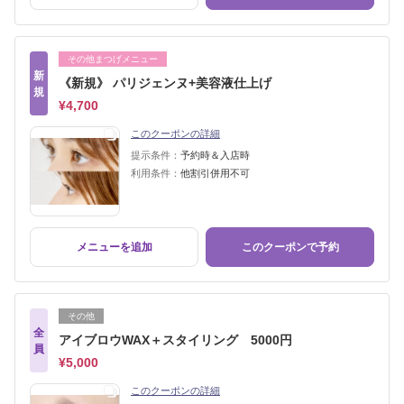
その他まつげメニュー
新
《新規》 パリジェンヌ+美容液仕上げ
規
¥4,700
このクーポンの詳細
提示条件：
予約時＆入店時
利用条件：
他割引併用不可
メニューを追加
このクーポンで予約
その他
全
アイブロウWAX＋スタイリング 5000円
員
¥5,000
このクーポンの詳細