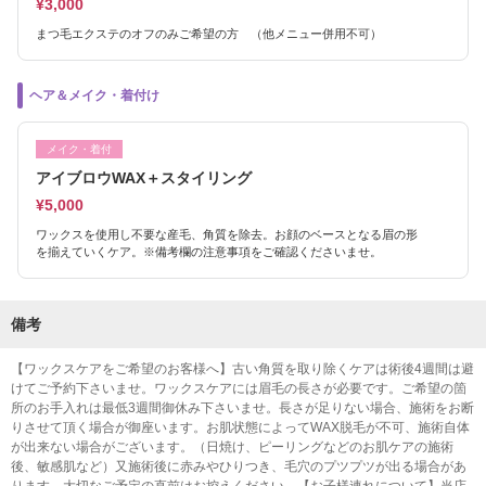
¥3,000
まつ毛エクステのオフのみご希望の方 （他メニュー併用不可）
ヘア＆メイク・着付け
メイク・着付
アイブロウWAX＋スタイリング
¥5,000
ワックスを使用し不要な産毛、角質を除去。お顔のベースとなる眉の形
を揃えていくケア。※備考欄の注意事項をご確認くださいませ。
備考
【ワックスケアをご希望のお客様へ】古い角質を取り除くケアは術後4週間は避
けてご予約下さいませ。ワックスケアには眉毛の長さが必要です。ご希望の箇
所のお手入れは最低3週間御休み下さいませ。長さが足りない場合、施術をお断
りさせて頂く場合が御座います。お肌状態によってWAX脱毛が不可、施術自体
が出来ない場合がございます。（日焼け、ピーリングなどのお肌ケアの施術
後、敏感肌など）又施術後に赤みやひりつき、毛穴のプツプツが出る場合があ