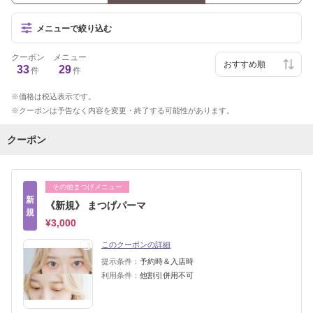
メニューで絞り込む
クーポン
メニュー
33
29
件
件
価格は税込表示です。
クーポンは予告なく内容を変更・終了する可能性があります。
クーポン
その他まつげメニュー
新
《新規》 まつげパーマ
規
¥3,000
このクーポンの詳細
提示条件：
予約時＆入店時
利用条件：
他割引併用不可