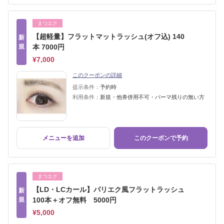
まつエク
【超軽量】フラットマットラッシュ(オフ込) 140
新
規
本 7000円
¥7,000
このクーポンの詳細
提示条件：
予約時
利用条件：
新規・他券併用不可・パーマ残りの無い方
メニューを追加
このクーポンで予約
まつエク
【LD・LCカール】パリエク風フラットラッシュ
新
規
100本＋オフ無料 5000円
¥5,000