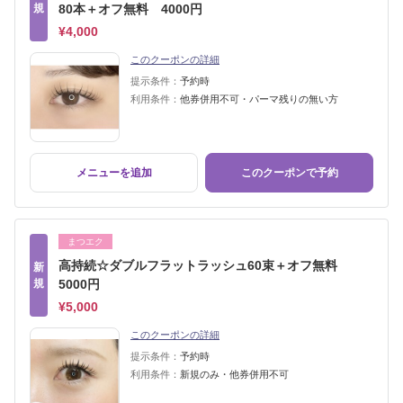
規
80本＋オフ無料 4000円
¥4,000
このクーポンの詳細
提示条件：
予約時
利用条件：
他券併用不可・パーマ残りの無い方
メニューを追加
このクーポンで予約
まつエク
高持続☆ダブルフラットラッシュ60束＋オフ無料
新
規
5000円
¥5,000
このクーポンの詳細
提示条件：
予約時
利用条件：
新規のみ・他券併用不可