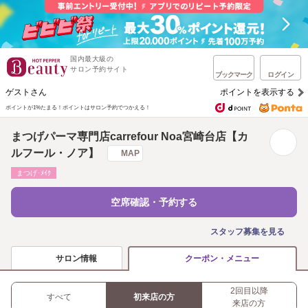
国内最大級の
サロン予約サイト
ブックマーク
ログイン
ゲストさん
ポイントを表示する
ポイントが1%たまる！
ポイントはサロン予約でつかえる！
まつげパーマ専門店carrefour Noa宮崎台店【カ
ルフール・ノア】
MAP
まつげ･ﾒｲｸ
空席確認・予約する
スタッフ募集を見る
サロン情報
クーポン・メニュー
2回目以降
すべて
初来店の方
来店の方