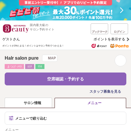
国内最大級の
サロン予約サイト
ブックマーク
ログイン
ゲストさん
ポイントを表示する
ポイントが1%たまる！
ポイントはサロン予約でつかえる！
Halr salon pure
MAP
まつげ･ﾒｲｸ
ｴｽﾃ
ﾘﾗｸ
空席確認・予約する
スタッフ募集を見る
サロン情報
メニュー
メニューで絞り込む
メニュー