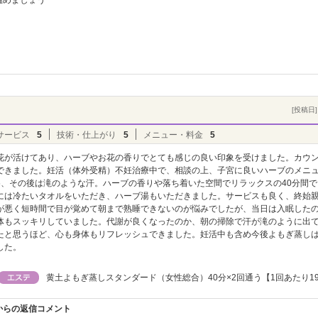
温めましょう
[投稿日] 
サービス
5
技術・仕上がり
5
メニュー・料金
5
花が活けてあり、ハーブやお花の香りでとても感じの良い印象を受けました。カウ
できました。妊活（体外受精）不妊治療中で、相談の上、子宮に良いハーブのメニ
め、その後は滝のような汗。ハーブの香りや落ち着いた空間でリラックスの40分間で
には冷たいタオルをいただき、ハーブ湯もいただきました。サービスも良く、終始
が悪く短時間で目が覚めて朝まで熟睡できないのが悩みでしたが、当日は入眠した
体もスッキリしていました。代謝が良くなったのか、朝の掃除で汗が滝のように出
たと思うほど、心も身体もリフレッシュできました。妊活中も含め今後よもぎ蒸し
した。
黄土よもぎ蒸しスタンダード（女性総合）40分×2回通う【1回あたり19
からの返信コメント