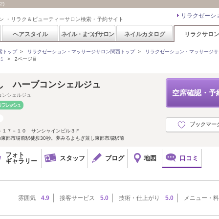
2)
リラクゼーシ
ン ・リラク＆ビューティーサロン検索・予約サイト
ヘアスタイル
ネイル・まつげサロン
ネイルカタログ
リラクサロ
索トップ
>
リラクゼーション・マッサージサロン関西トップ
>
リラクゼーション・マッサージサ
ミ
>
2ページ目
し ハーブコンシェルジュ
空席確認・予
コンシェルジュ
ブックマー
－１７－１０ サンシャインビル３Ｆ
の東部市場前駅徒歩30秒。夢みるよもぎ蒸し東部市場駅前
フォト
スタッフ
ブログ
地図
口コミ
ギャラリー
雰囲気
4.9
接客サービス
5.0
技術・仕上がり
5.0
メニュー・料