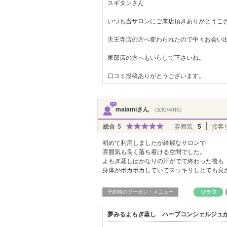
スギタンさん
いつも当サロンにご来店頂きありがとうご
天王寺店の方へ変わられたので中々お会い
東部店の方へもいらして下さいね。
口コミ投稿ありがとうございます。
maiamiさん
（女性/40代）
総合
5
雰囲気
5
接客
初めて利用しましたが綺麗なサロンで
雰囲気も良く落ち着ける空間でした。
よもぎ蒸しはかなりの汗がでて終わった後も
身体がポカポカしていてスッキリしとても良
予約時のクーポン・メニュー
夢みるよもぎ蒸し ハーブコンシェルジュ