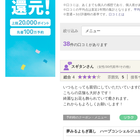
※口コミは、あくまでも個人の感想であり、個人差が
※口コミの平均点は直近1年間の集計となります。
平均
※普通＝3が評価時の基準です。
口コミとは
絞り込み
メニュー
38
件の口コミがあります
スギタンさん
（女性/30代前半/その他）
総合
4
雰囲気
5
接客
いつもとっても親切にしていただいています(*^
こちらの店舗も大好きです！
綺麗なお花も飾られていて癒されます。
これからもよろしくお願いします！
予約時のクーポン・メニュー
夢みるよもぎ蒸し ハーブコンシェルジュ