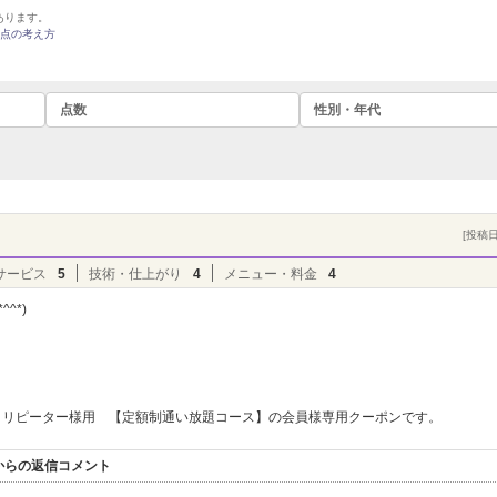
あります。
点の考え方
点数
性別・年代
[投稿日]
サービス
5
技術・仕上がり
4
メニュー・料金
4
^*)
リピーター様用 【定額制通い放題コース】の会員様専用クーポンです。
からの返信コメント