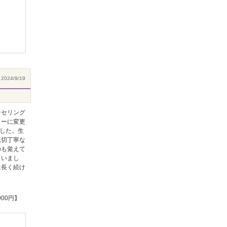
2024/9/19
ンセリング
ューに変更
した。生
親切丁寧な
のも覚えて
ていまし
は長く続け
00円】