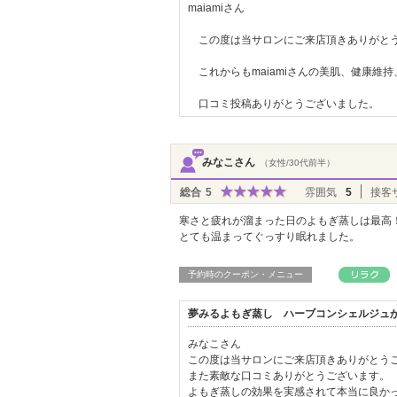
maiamiさん
この度は当サロンにご来店頂きありがと
これからもmaiamiさんの美肌、健康維
口コミ投稿ありがとうございました。
みなこさん
（女性/30代前半）
総合
5
雰囲気
5
接客
寒さと疲れが溜まった日のよもぎ蒸しは最高
とても温まってぐっすり眠れました。
予約時のクーポン・メニュー
夢みるよもぎ蒸し ハーブコンシェルジュ
みなこさん
この度は当サロンにご来店頂きありがとう
また素敵な口コミありがとうございます。
よもぎ蒸しの効果を実感されて本当に良か