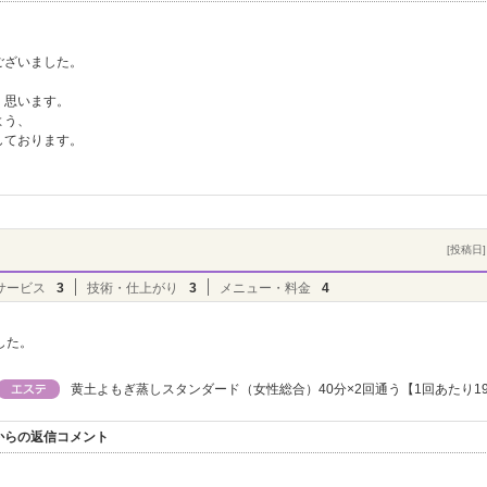
ございました。
く思います。
よう、
しております。
[投稿日] 
サービス
3
技術・仕上がり
3
メニュー・料金
4
した。
黄土よもぎ蒸しスタンダード（女性総合）40分×2回通う【1回あたり19
からの返信コメント