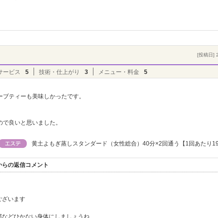
。
[投稿日] 2
サービス
5
技術・仕上がり
3
メニュー・料金
5
ーブティーも美味しかったです。
ので良いと思いました。
黄土よもぎ蒸しスタンダード（女性総合）40分×2回通う【1回あたり19
からの返信コメント
ございます
などひかない身体にしましょうね