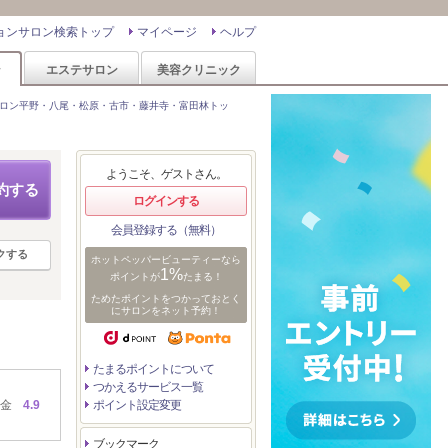
ョンサロン検索トップ
マイページ
ヘルプ
ン
エステサロン
美容クリニック
ロン平野・八尾・松原・古市・藤井寺・富田林トッ
ようこそ、ゲストさん。
約する
ログインする
会員登録する（無料）
クする
ホットペッパービューティーなら
1%
ポイントが
たまる！
ためたポイントをつかっておとく
にサロンをネット予約！
たまるポイントについて
つかえるサービス一覧
金
4.9
ポイント設定変更
ブックマーク