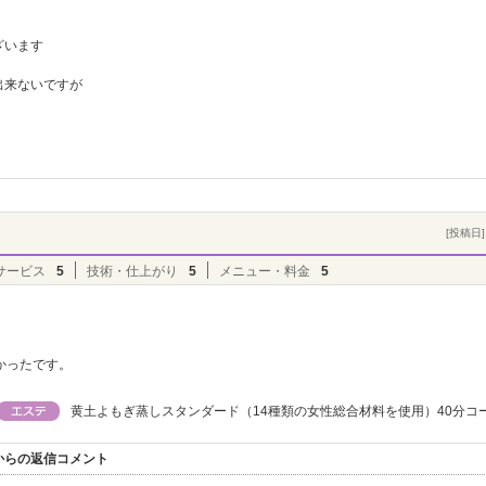
ざいます
出来ないですが
[投稿日] 
サービス
5
技術・仕上がり
5
メニュー・料金
5
かったです。
黄土よもぎ蒸しスタンダード（14種類の女性総合材料を使用）40分コ
からの返信コメント