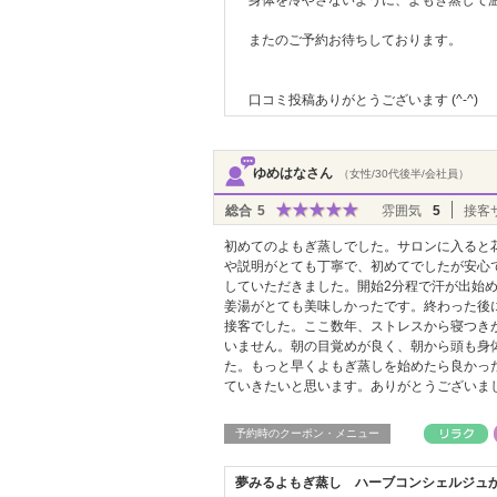
身体を冷やさないように、よもぎ蒸しで
またのご予約お待ちしております。
口コミ投稿ありがとうございます (^-^)
ゆめはなさん
（女性/30代後半/会社員）
総合
5
雰囲気
5
接客
初めてのよもぎ蒸しでした。サロンに入ると
や説明がとても丁寧で、初めてでしたが安心
していただきました。開始2分程で汗が出始
姜湯がとても美味しかったです。終わった後
接客でした。ここ数年、ストレスから寝つき
いません。朝の目覚めが良く、朝から頭も身
た。もっと早くよもぎ蒸しを始めたら良かっ
ていきたいと思います。ありがとうございま
予約時のクーポン・メニュー
夢みるよもぎ蒸し ハーブコンシェルジュ