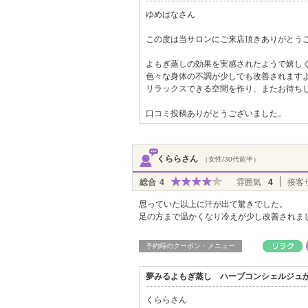
ゆめはなさん
この度は当サロンにご来店頂きありがとう
よもぎ蒸しの効果を実感されたようで嬉し
色々な身体の不調が少しでも改善されます
リラックスできる空間を作り、またお待ち
口コミ投稿ありがとうございました。
くららさん
（女性/30代前半）
総合
4
雰囲気
4
接客
思っていた以上に汗が出て驚きでした。
足の方まで温かくなり冷えが少し改善されま
予約時のクーポン・メニュー
夢みるよもぎ蒸し ハーブコンシェルジュ
くららさん