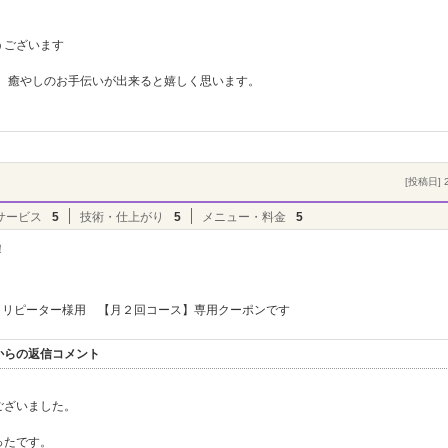
うございます
持、癒やしのお手伝いが出来ると嬉しく思います。
[投稿日] 2
サービス
5
技術・仕上がり
5
メニュー・料金
5
！
リピーター様用 【月２回コース】専用クーポンです
からの返信コメント
ございました。
ったです。