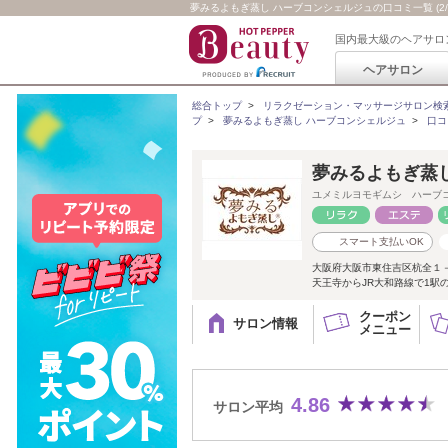
夢みるよもぎ蒸し ハーブコンシェルジュの口コミ一覧 (2/
国内最大級のヘアサロ
ヘアサロン
総合トップ
>
リラクゼーション・マッサージサロン検
プ
>
夢みるよもぎ蒸し ハーブコンシェルジュ
>
口コ
夢みるよもぎ蒸
ユメミルヨモギムシ ハーブ
スマート支払いOK
大阪府大阪市東住吉区杭全１
天王寺からJR大和路線で1駅
クーポン
サロン情報
メニュー
4.86
サロン平均