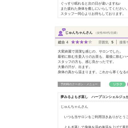
ぐっすり眠れると次の日が違いますね♪
また疲れた身体を癒しにいらしてください
スタッフ一同心よりお待ちしております。
じゅんちゃんさん
（女性/60代/主婦）
総合
4
雰囲気
5
接客
大変綺麗で清潔な感じの、サロンでした。
最初に飲む生姜入りのお茶も、最後に飲むハ
スタッフの方も、感じ良かったです。
大量の汗が、出ます。
身体の真から温まります。これから寒くなる
予約時のクーポン・メニュー
夢みるよもぎ蒸し ハーブコンシェルジュ
じゅんちゃんさん
いつも当サロンをご利用頂きありがとう
よもぎ蒸しで身体を温め体温を上げて風邪