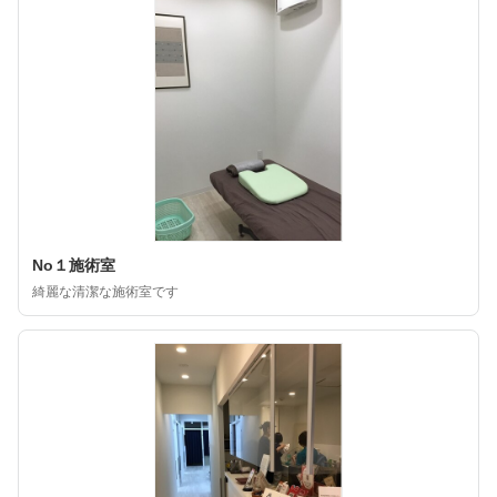
No１施術室
綺麗な清潔な施術室です