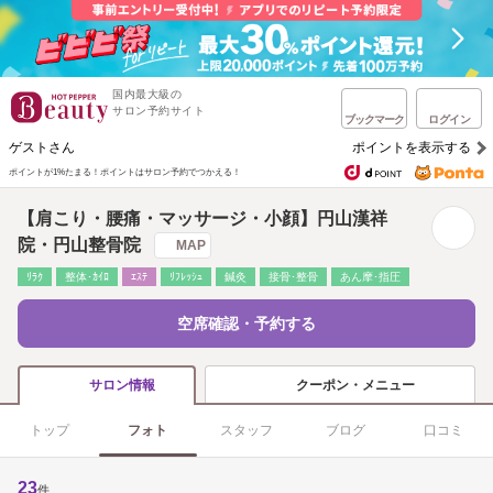
国内最大級の
サロン予約サイト
ブックマーク
ログイン
ゲストさん
ポイントを表示する
ポイントが1%たまる！
ポイントはサロン予約でつかえる！
【肩こり・腰痛・マッサージ・小顔】円山漢祥
院・円山整骨院
MAP
ﾘﾗｸ
整体･ｶｲﾛ
ｴｽﾃ
ﾘﾌﾚｯｼｭ
鍼灸
接骨･整骨
あん摩･指圧
空席確認・予約する
クーポン・メニュー
サロン情報
トップ
フォト
スタッフ
ブログ
口コミ
23
件