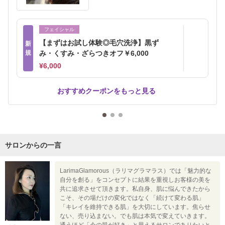
フェイシャル
【まずはお試し体験◎毛穴洗浄】黒ず
新
規
み・くすみ・ざらつきオフ￥6,000
¥6,000
おすすめクーポンをもっと見る
サロンからの一言
LarimaGlamorous（ラリマグラマラス）では「魅力的な
自分を創る」をコンセプトに結果を重視しお客様の美を
共に追求させて頂きます。私自身、肌に悩んできたから
こそ、その場だけの変化ではなく「続けて変わる肌」
「キレイを維持できる肌」を大切にしています。焦らせ
ない、売り込まない。でも肌は本気で変えていきます。