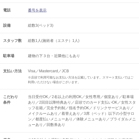
電話
番号を表示
設備
総数3(ベッド3)
スタッフ数
総数1人(施術者（エステ）1人)
駐車場
建物の下３台・近隣他にもあり
支払い方法
Visa／Mastercard／JCB
※店頭で利用可能なお支払い方法を記載しています。スマート支払いではご
利用いただけない場合がございます。
こだわり
当日受付OK／2名以上の利用OK／女性専用／個室あり／駐車場
条件
あり／2回目以降特典あり／店頭でのカード支払いOK／女性スタ
ッフ在籍／完全予約制／指名予約OK／ドリンクサービスあり／
メイクルームあり／着替えあり／3席（ベッド）以下の小型サロ
ン／都度払いメニューあり／体験メニューあり／ブライダルメニ
ューあり／回数券あり