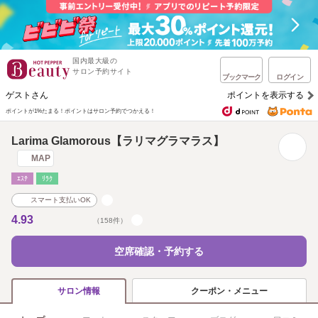
国内最大級の
サロン予約サイト
ブックマーク
ログイン
ゲストさん
ポイントを表示する
ポイントが1%たまる！
ポイントはサロン予約でつかえる！
Larima Glamorous【ラリマグラマラス】
MAP
ｴｽﾃ
ﾘﾗｸ
スマート支払いOK
4.93
（158件）
空席確認・予約する
クーポン・メニュー
サロン情報