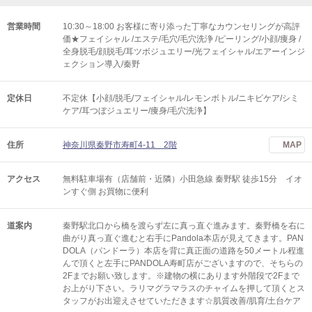
営業時間
10:30～18:00 お客様に寄り添った丁寧なカウンセリングが高評
価★フェイシャル /エステ/毛穴/毛穴洗浄 /ピーリング/小顔/痩身 /
全身脱毛/顔脱毛/耳ツボジュエリー/光フェイシャル/エアーインジ
ェクション導入/秦野
定休日
不定休【小顔/脱毛/フェイシャル/レモンボトル/ニキビケア/シミ
ケア/耳つぼジュエリー/痩身/毛穴洗浄】
住所
神奈川県秦野市寿町4-11 2階
MAP
アクセス
無料駐車場有（店舗前・近隣）小田急線 秦野駅 徒歩15分 イオ
ンすぐ側 お買物に便利
道案内
秦野駅北口から橋を渡らず左に真っ直ぐ進みます。秦野橋を右に
曲がり真っ直ぐ進むと右手にPandola本店が見えてきます。PAN
DOLA（パンドーラ）本店を背に真正面の道路を50メートル程進
んで頂くと左手にPANDOLA寿町店がございますので、そちらの
2Fまでお願い致します。※建物の横にあります外階段で2Fまで
お上がり下さい。ラリマグラマラスのチャイムを押して頂くとス
タッフがお出迎えさせていただきます☆肌質改善/肌育/土台ケア