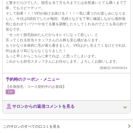
と驚きだらけでした。脱毛も当て方も今までとは全然違いとても隅々まで丁
寧。でもスピーディー。
そして効果！！！VIOが抜ける抜ける！！！一気に通うのが楽しみになりま
した。今日は5回目でしたが毎回、毛残りなどを丁寧に確認しながら場所場
所に合わせてパワーや当てる量を調整したりしてくれるのでとても良心的で
安心です。
「せっかく脱毛始めたんだからキレイになって欲しい」と
言ってくれる担当スタッフさんの人柄も安心感があります。
もうかなり全体的に毛が落ち着きました。VIOは少し生えてくるけどそれ以
外はあまり気にならなくなりました！
もっと早くからこちらに来てれば…と思ってしまいます。
これからも担当スタッフさんにお任せします。よろしくお願いします。
[投稿日] 2026/06/24
予約時のクーポン・メニュー
【全身脱毛・コース契約中のお客様】
ｴｽﾃ
サロンからの返信コメントを見る
このサロンのすべての口コミを見る