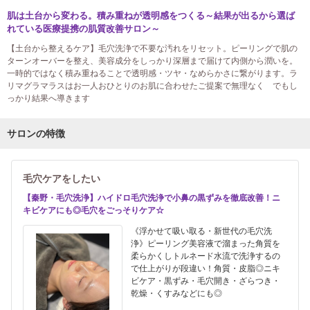
肌は土台から変わる。積み重ねが透明感をつくる～結果が出るから選ば
れている医療提携の肌質改善サロン～
【土台から整えるケア】毛穴洗浄で不要な汚れをリセット。ピーリングで肌の
ターンオーバーを整え、美容成分をしっかり深層まで届けて内側から潤いを。
一時的ではなく積み重ねることで透明感・ツヤ・なめらかさに繋がります。ラ
リマグラマラスはお一人おひとりのお肌に合わせたご提案で無理なく でもし
っかり結果へ導きます
サロンの特徴
毛穴ケアをしたい
【秦野・毛穴洗浄】ハイドロ毛穴洗浄で小鼻の黒ずみを徹底改善！ニ
キビケアにも◎毛穴をごっそりケア☆
《浮かせて吸い取る・新世代の毛穴洗
浄》ピーリング美容液で溜まった角質を
柔らかくしトルネード水流で洗浄するの
で仕上がりが段違い！角質・皮脂◎ニキ
ビケア・黒ずみ・毛穴開き・ざらつき・
乾燥・くすみなどにも◎