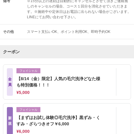
備考
※15分以上の遅刻は自動的にキャンセルとさせて頂きご連絡無
しのキャンセルの場合、コース１回分を消化させていただきま
す。※施術中や定休日はお電話に出られない場合がございます。
LINEにてお問い合わせ下さい。
その他
スマート支払いOK
ポイント利用OK
即時予約OK
クーポン
フェイシャル
【8/14（金）限定】人気の毛穴洗浄どなた様
全
員
も特別価格！！！
¥5,000
フェイシャル
【まずはお試し体験◎毛穴洗浄】黒ずみ・く
新
規
すみ・ざらつきオフ￥6,000
¥6,000