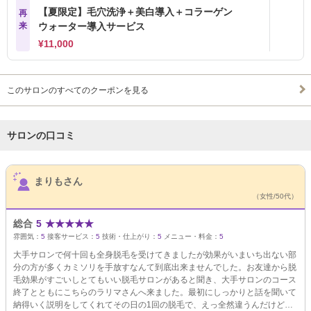
【夏限定】毛穴洗浄＋美白導入＋コラーゲン
再
来
ウォーター導入サービス
¥11,000
このサロンのすべてのクーポンを見る
サロンの口コミ
サロンPick Up
まりもさん
（女性/50代）
総合
5
★
★
★
★
★
雰囲気：
5
接客サービス：
5
技術・仕上がり：
5
メニュー・料金：
5
大手サロンで何十回も全身脱毛を受けてきましたが効果がいまいち出ない部
分の方が多くカミソリを手放すなんて到底出来ませんでした。お友達から脱
毛効果がすごいしとてもいい脱毛サロンがあると聞き、大手サロンのコース
終了とともにこちらのラリマさんへ来ました。最初にしっかりと話を聞いて
納得いく説明をしてくれてその日の1回の脱毛で、えっ全然違うんだけど…