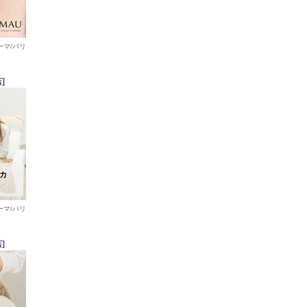
ーマ/パリ
]
ーマ/パリ
]