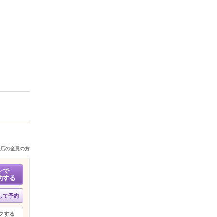
来店の全員の方
ンで
約する
して予約
クする