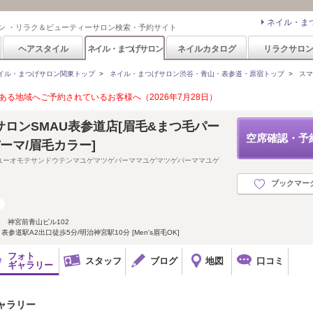
ネイル・ま
ン ・リラク＆ビューティーサロン検索・予約サイト
ヘアスタイル
ネイル・まつげサロン
ネイルカタログ
リラクサロ
イル・まつげサロン関東トップ
>
ネイル・まつげサロン渋谷・青山・表参道・原宿トップ
>
スマ
る地域へご予約されているお客様へ（2026年7月28日）
ロンSMAU表参道店[眉毛&まつ毛パー
空席確認・予
パーマ/眉毛カラー]
ユーオモテサンドウテンマユゲマツゲパーママユゲマツゲパーママユゲ
ブックマー
2 神宮前青山ビル102
参道駅A2出口徒歩5分/明治神宮駅10分 [Men's眉毛OK]
フォト
スタッフ
ブログ
地図
口コミ
ギャラリー
ギャラリー