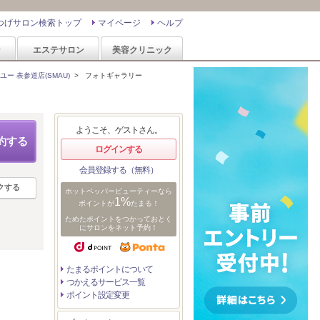
つげサロン検索トップ
マイページ
ヘルプ
ン
エステサロン
美容クリニック
ユー 表参道店(SMAU)
>
フォトギャラリー
ようこそ、ゲストさん。
約する
ログインする
会員登録する（無料）
クする
ホットペッパービューティーなら
1%
ポイントが
たまる！
ためたポイントをつかっておとく
にサロンをネット予約！
たまるポイントについて
つかえるサービス一覧
ポイント設定変更