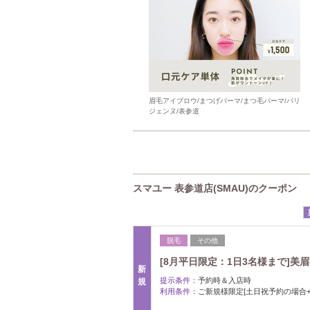
眉毛アイブロウ/まつげパーマ/まつ毛パーマ/パリ
ジェンヌ/表参道
スマユー 表参道店(SMAU)のクーポン
脱毛
その他
[8月平日限定：1日3名様まで]美
新
提示条件：
予約時＆入店時
規
利用条件：
ご新規様限定[土日祝予約の場合+1