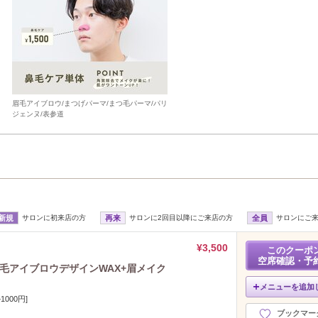
眉毛アイブロウ/まつげパーマ/まつ毛パーマ/パリ
ジェンヌ/表参道
新規
サロンに初来店の方
再来
サロンに2回目以降にご来店の方
全員
サロンにご
¥3,500
このクーポ
空席確認・予
眉毛アイブロウデザインWAX+眉メイク
メニューを追加
000円]
ブックマー