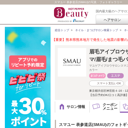
スマユー 表参道店(SMAU)の写真・フォトギャラリー
国内最大級のヘアサロ
ヘアサロン
総合トップ
>
ネイル・まつげサロン検索トップ
>
ネ
【重要】熊本県熊本地方で発生した地震の影響のあ
眉毛アイブロウサ
マ/眉毛/まつ毛
マユゲアイブロウサロンスマ
カラー
スマート支払いOK
東京都渋谷区神宮前４‐16－1
【当日予約OK/口コミ高評価】表
クーポン
サロン情報
メニュー
スマユー 表参道店(SMAU)のフォト