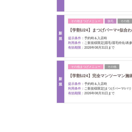
その他まつげメニュー
脱毛
その他
【学割U24】まつげパーマ+似合
新
提示条件：
予約時＆入店時
規
利用条件：
ご新規様限定[眉毛/眉毛特化/表参
有効期限：
2026年08月31日まで
その他まつげメニュー
その他
【学割U24】完全マンツーマン施
新
提示条件：
予約時＆入店時
規
利用条件：
ご新規様限定[まつげパーマ/パリ
有効期限：
2026年08月31日まで