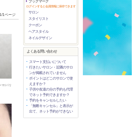
ブックマーク
ログインすると会員情報に保存できます
サロン
1/1ページ
スタイリスト
クーポン
ヘアスタイル
ネイルデザイン
よくある問い合わせ
スマート支払いについて
行きたいサロン・近隣のサロ
ンが掲載されていません
ポイントはどこのサロンで使
えますか？
ーマ/パリ
子供や友達の分の予約も代理
でネット予約できますか？
予約をキャンセルしたい
「無断キャンセル」と表示が
出て、ネット予約ができない