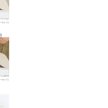
ーマ/パリ
]
ーマ/パリ