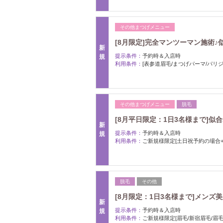
その他まつげメニュー
[8月限定]完全マンツーマン施術♪
新
提示条件：
予約時＆入店時
規
利用条件：
[表参道眉毛/まつげパーマ/パリジ
その他まつげメニュー
脱毛
[8月平日限定：1日3名様まで]似
新
提示条件：
予約時＆入店時
規
利用条件：
ご新規様限定[土日祝予約の場合+1
脱毛
その他
[8月限定：1日3名様まで]メンズ美
新
提示条件：
予約時＆入店時
規
利用条件：
ご新規様限定[眉毛/新宿眉毛/眉毛