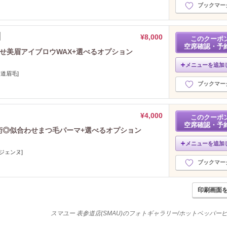
ブックマー
¥8,000
このクーポ
空席確認・予
わせ美眉アイブロウWAX+選べるオプション
メニューを追加
道眉毛]
ブックマー
¥4,000
このクーポ
空席確認・予
術◎似合わせまつ毛パーマ+選べるオプション
メニューを追加
ジェンヌ]
ブックマー
印刷画面
スマユー 表参道店(SMAU)のフォトギャラリー/ホットペッパー