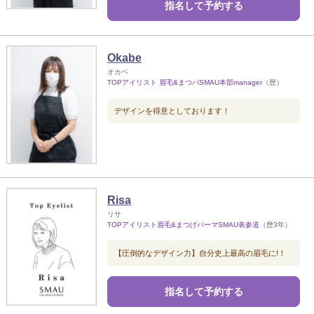
指名して予約する
Okabe
オカベ
TOPアイリスト 眉毛&まつパSMAU本部manager
（歴）
デザインを得意としております！
Risa
リサ
TOPアイリスト眉毛&まつげパーマSMAU表参道
（歴3年）
【圧倒的なデザイン力】自分史上最高の眉毛に!！
指名して予約する