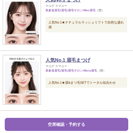
マユゲ スマユー
表参道眉毛/眉毛/眉毛サロン/Men眉毛
（歴）
人気No.1★ナチュラルラッシュリフトで自然な盛れ
感
人気No.1 眉毛まつげ
マユゲ スマユー
表参道眉毛/眉毛/眉毛サロン/Mens眉毛
（歴）
人気No.1★眉&まつ毛SETでトータル似合わせ
空席確認・予約する