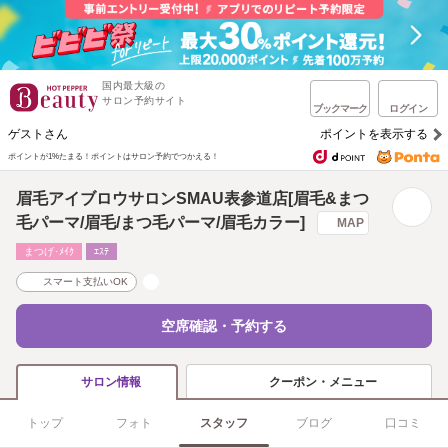
国内最大級の
サロン予約サイト
ブックマーク
ログイン
ゲストさん
ポイントを表示する
ポイントが1%たまる！
ポイントはサロン予約でつかえる！
眉毛アイブロウサロンSMAU表参道店[眉毛&まつ
毛パーマ/眉毛/まつ毛パーマ/眉毛カラー]
MAP
まつげ･ﾒｲｸ
ｴｽﾃ
スマート支払いOK
空席確認・予約する
クーポン・メニュー
サロン情報
トップ
フォト
スタッフ
ブログ
口コミ