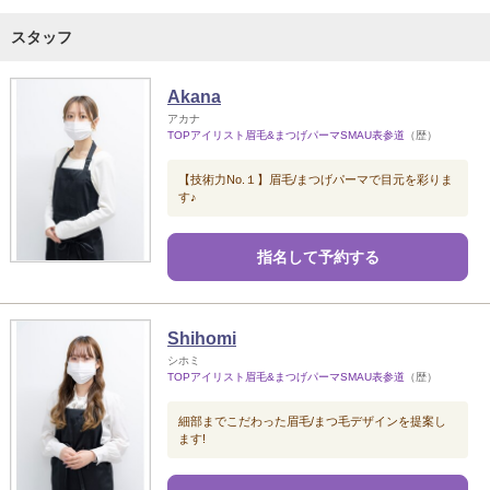
スタッフ
Akana
アカナ
TOPアイリスト眉毛&まつげパーマSMAU表参道
（歴）
【技術力No.１】眉毛/まつげパーマで目元を彩りま
す♪
指名して予約する
Shihomi
シホミ
TOPアイリスト眉毛&まつげパーマSMAU表参道
（歴）
細部までこだわった眉毛/まつ毛デザインを提案し
ます!