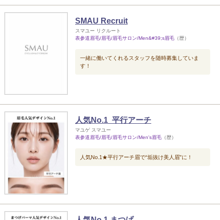
SMAU Recruit
スマユー リクルート
表参道眉毛/眉毛/眉毛サロン/Men&#39;s眉毛
（歴）
一緒に働いてくれるスタッフを随時募集していま
す！
人気No.1 平行アーチ
マユゲ スマユー
表参道眉毛/眉毛/眉毛サロン/Men's眉毛
（歴）
人気No.1★平行アーチ眉で“垢抜け美人眉”に！
人気No.1 まつげ