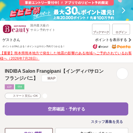
国内最大級の
サロン予約サイト
ブックマーク
ログイン
ゲストさん
ポイントを表示する
ポイントが1%たまる！
ポイントはサロン予約でつかえる！
【重要】熊本県熊本地方で発生した地震の影響のある地域へご予約されているお客
様へ（2026年7月28日）
INDIBA Salon Frangipani【インディバサロン
フランジパニ】
MAP
ｴｽﾃ
ﾘﾗｸ
スマート支払いOK
空席確認・予約する
スタッフ募集を見る