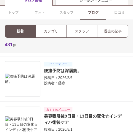
クーポン・メニュー
サロン情報
トップ
フォト
スタッフ
ブログ
口コミ
新着
カテゴリ
スタッフ
過去の記事
431
件
ビューティー
腰痛予防は深層筋。
投稿日：2026/8/6
投稿者：
藤森
おすすめメニュー
美容吸引後9日目・13日目の変化☆インデ
ィバ術後ケア
投稿日：2026/8/1