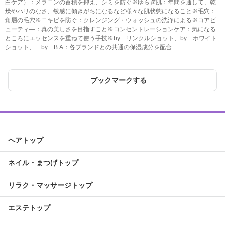
白ケア）：メラニンの蓄積を抑え、シミを防ぐ※ゆらぎ肌：年間を通して、乾
燥やハリのなさ、敏感に傾きがちになるなど様々な肌状態になること※毛穴：
角層の毛穴※ニキビを防ぐ：クレンジング・ウォッシュの洗浄による※コアビ
ューティ―：真の美しさを目指すこと※コンセントレーションケア：気になる
ところにエッセンスを重ねて使う手技※by リンクルショット、by ホワイト
ショット、 by B.A：各ブランドとの共通の保湿成分を配合
ブックマークする
ヘアトップ
ネイル・まつげトップ
リラク・マッサージトップ
エステトップ