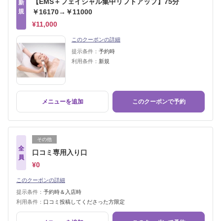
【EMS＋フェイシャル集中リフトアップ】75分
新
規
￥16170→￥11000
¥11,000
このクーポンの詳細
提示条件：
予約時
利用条件：
新規
メニューを追加
このクーポンで予約
その他
全
口コミ専用入り口
員
¥0
このクーポンの詳細
提示条件：
予約時＆入店時
利用条件：
口コミ投稿してくださった方限定