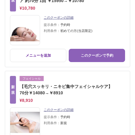
規
ア 約70分 1回 ￥15950→￥10780
¥10,780
このクーポンの詳細
提示条件：
予約時
利用条件：
初めての方(当店限定)
メニューを追加
このクーポンで予約
フェイシャル
【毛穴スッキリ・ニキビ集中フェイシャルケア】
新
規
70分￥14080→￥8910
¥8,910
このクーポンの詳細
提示条件：
予約時
利用条件：
新規