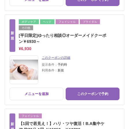
ボディケア
ヘッド
フェイシャル
ブライダル
その他
新
[平日限定]ゆったり相談◎オーダーメイドクーポ
規
ン￥6930～
¥6,930
このクーポンの詳細
提示条件：
予約時
利用条件：
新規
メニューを追加
このクーポンで予約
フェイシャル
【1回で若見え！】ハリ・ツヤ復活！B.A集中ケ
新