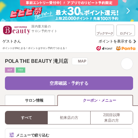
国内最大級の
サロン予約サイト
ブックマーク
ログイン
ゲストさん
ポイントを表示する
ポイントが1%たまる！
ポイントはサロン予約でつかえる！
POLA THE BEAUTY 滝川店
MAP
ｴｽﾃ
ﾘﾗｸ
空席確認・予約する
サロン情報
クーポン・メニュー
2回目以降
すべて
初来店の方
来店の方
メニューで絞り込む