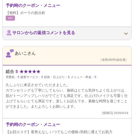
予約時のクーポン・メニュー
【無料】ポーラの肌分析
ｴｽﾃ
サロンからの返信コメントを見る
あいこさん
（女性/40代/会社員）
総合
5
★
★
★
★
★
雰囲気：
5
接客サービス：
5
技術・仕上がり：
5
メニュー・料金：
5
久しぶりに来店させていただきました。
カウンセリングも丁寧にしてもらい、施術はとても気持ちよく仕上がりは、
肌がトーンアップしハリがでてとても満足です。仕上げのメイクも可愛く仕
上げてもらいとても満足です。楽しくお話もでき、素敵な時間を過ごすこと
ができました。またよろしくお願いします。
[投稿日] 2026/4/16
予約時のクーポン・メニュー
【お顔エステ】着替えなし いつでもこの価格♪気軽に通えてお肌力