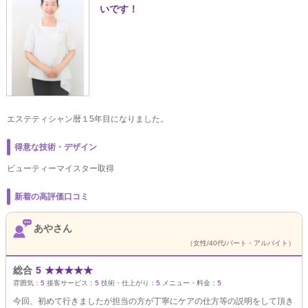
いです！
エステティシャン暦１5年目になりました。
得意な技術・デザイン
ビューティーマイスター取得
新着の高評価口コミ
あやさん
（女性/40代/パート・アルバイト）
総合
5
★
★
★
★
★
雰囲気：
5
接客サービス：
5
技術・仕上がり：
5
メニュー・料金：
5
今回、初めて行きましたが担当の方が丁寧にケアの仕方等の説明をして頂き