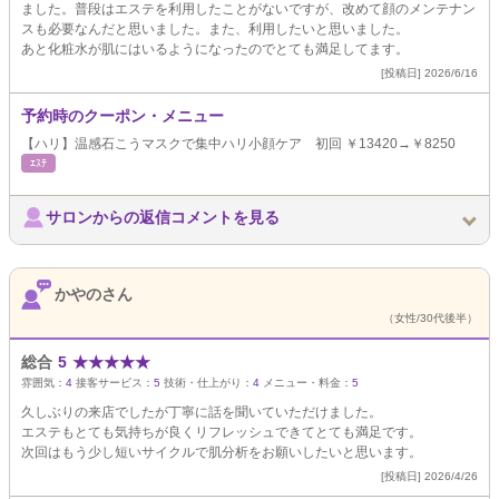
ました。普段はエステを利用したことがないですが、改めて顔のメンテナン
スも必要なんだと思いました。また、利用したいと思いました。
あと化粧水が肌にはいるようになったのでとても満足してます。
[投稿日] 2026/6/16
予約時のクーポン・メニュー
【ハリ】温感石こうマスクで集中ハリ小顔ケア 初回 ￥13420→￥8250
ｴｽﾃ
サロンからの返信コメントを見る
かやのさん
（女性/30代後半）
総合
5
★
★
★
★
★
雰囲気：
4
接客サービス：
5
技術・仕上がり：
4
メニュー・料金：
5
久しぶりの来店でしたが丁寧に話を聞いていただけました。
エステもとても気持ちが良くリフレッシュできてとても満足です。
次回はもう少し短いサイクルで肌分析をお願いしたいと思います。
[投稿日] 2026/4/26