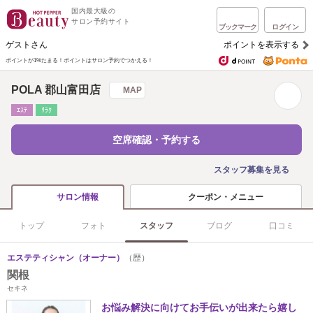
国内最大級の
サロン予約サイト
ブックマーク
ログイン
ゲストさん
ポイントを表示する
ポイントが1%たまる！
ポイントはサロン予約でつかえる！
POLA 郡山富田店
MAP
ｴｽﾃ
ﾘﾗｸ
空席確認・予約する
スタッフ募集を見る
クーポン・メニュー
サロン情報
トップ
フォト
スタッフ
ブログ
口コミ
エステティシャン（オーナー）
（歴）
関根
セキネ
お悩み解決に向けてお手伝いが出来たら嬉し