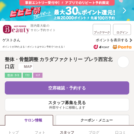
国内最大級の
サロン予約サイト
ブックマーク
ログイン
ゲストさん
ポイントを表示する
ポイントが1%たまる！
ポイントはサロン予約でつかえる！
整体・骨盤調整 カラダファクトリー プレラ西宮北
口店
MAP
整体･ｶｲﾛ
ﾘﾗｸ
ｴｽﾃ
空席確認・予約する
スタッフ募集を見る
外部サイトに移動します
クーポン・メニュー
サロン情報
トップ
フォト
スタッフ
ブログ
口コミ