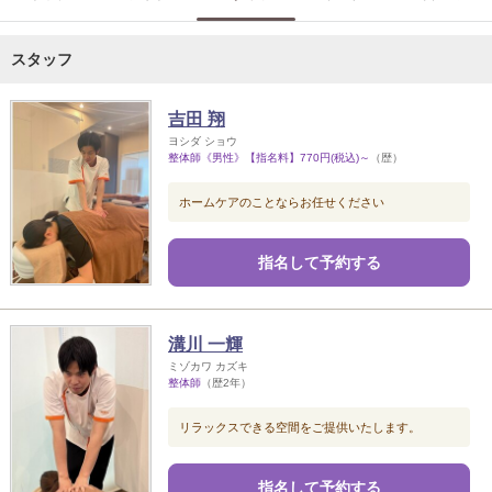
スタッフ
吉田 翔
ヨシダ ショウ
整体師《男性》【指名料】770円(税込)～
（歴）
ホームケアのことならお任せください
指名して予約する
溝川 一輝
ミゾカワ カズキ
整体師
（歴2年）
リラックスできる空間をご提供いたします。
指名して予約する