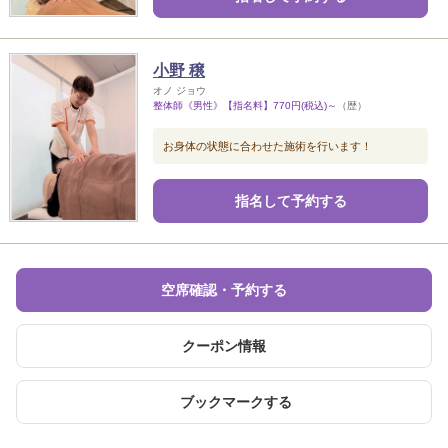
小野 穣
オノ ジョウ
整体師《男性》【指名料】770円(税込)～
（歴）
お身体の状態に合わせた施術を行います！
指名して予約する
空席確認・予約する
クーポン情報
ブックマークする