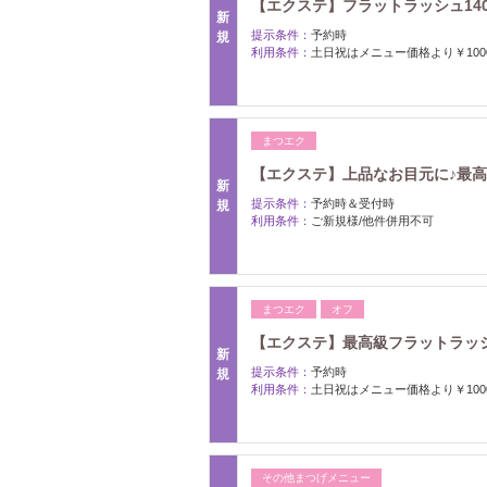
【エクステ】フラットラッシュ140本
新
提示条件：
予約時
規
利用条件：
土日祝はメニュー価格より￥100
まつエク
【エクステ】上品なお目元に♪最高級
新
提示条件：
予約時＆受付時
規
利用条件：
ご新規様/他件併用不可
まつエク
オフ
【エクステ】最高級フラットラッシュ1
新
提示条件：
予約時
規
利用条件：
土日祝はメニュー価格より￥100
その他まつげメニュー