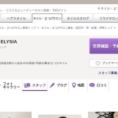
ネイル・ま
ン ・リラク＆ビューティーサロン検索・予約サイト
ヘアスタイル
ネイル・まつげサロン
ネイルカタログ
リラクサロ
イル・まつげサロン東海トップ
>
ネイル・まつげサロン桑名・四日市・津・鈴鹿・伊勢トップ
>
 ELYSIA
空席確認・予
リシア
ブックマー
近鉄益生駅から徒歩10分/国道1号線沿/桑名/まつげ/ネイル
スタッフ募集
フォト
スタッフ
ブログ
地図
口コミ
ギャラリー