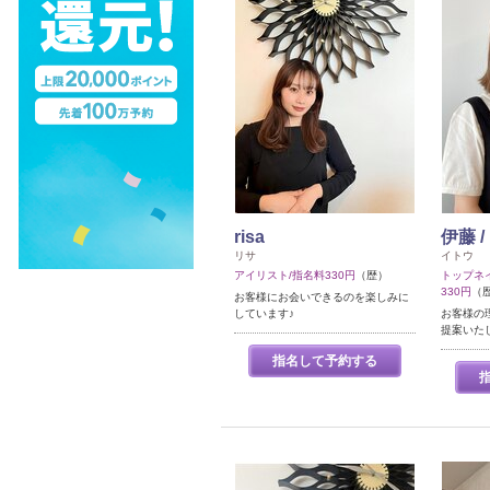
risa
伊藤 / 
リサ
イトウ
アイリスト/指名料330円
（歴）
トップネ
330円
（
お客様にお会いできるのを楽しみに
しています♪
お客様の
提案いた
指名して予約する