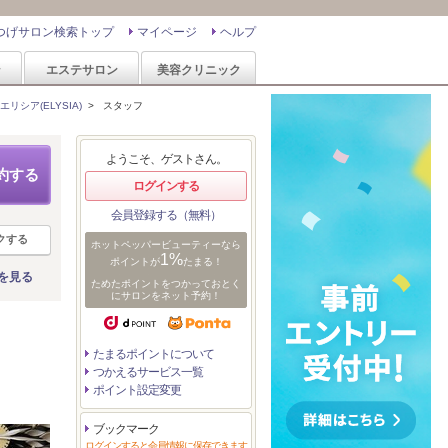
つげサロン検索トップ
マイページ
ヘルプ
ン
エステサロン
美容クリニック
エリシア(ELYSIA)
>
スタッフ
ようこそ、ゲストさん。
約する
ログインする
会員登録する（無料）
クする
ホットペッパービューティーなら
1%
ポイントが
たまる！
を見る
ためたポイントをつかっておとく
にサロンをネット予約！
たまるポイントについて
つかえるサービス一覧
ポイント設定変更
ブックマーク
ログインすると会員情報に保存できます