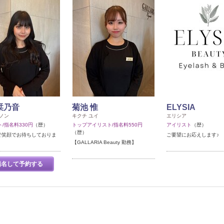
栞乃音
菊池 惟
ELYSIA
ノン
キクチ ユイ
エリシア
/指名料330円
（歴）
トップアイリスト/指名料550円
アイリスト
（歴）
（歴）
A で笑顔でお待ちしておりま
ご要望にお応えします♪
【GALLARIA Beauty 勤務】
指名して予約する