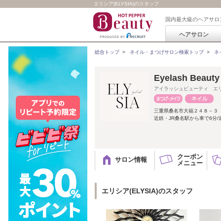
エリシア(ELYSIA)のスタッフ
国内最大級のヘアサロ
ヘアサロン
総合トップ
>
ネイル・まつげサロン検索トップ
>
ネ
Eyelash Beauty
アイラッシュビューティ エ
三重県桑名市大福２４８－３
近鉄・JR桑名駅から車で6分/
クーポン
サロン情報
メニュー
エリシア(ELYSIA)のスタッフ