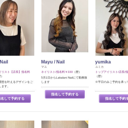
Nail
Mayu / Nail
yumika
マユ
ユミカ
イリスト【店長】指名料
ネイリスト/指名料￥330
（歴）
トップアイリスト/店長/指
歴）
（歴）
5月1日からLakalani Nailにて勤務致
理想を叶えるデザインをご
します
※平日のみご予約を承っ
します。
指名して予約する
指名して予約する
指名して予約