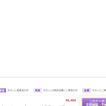
新規
サロンに初来店の方
再来
サロンに2回目以降にご来店の方
全員
サロンにご
¥6,480
このクーポ
空席確認・予