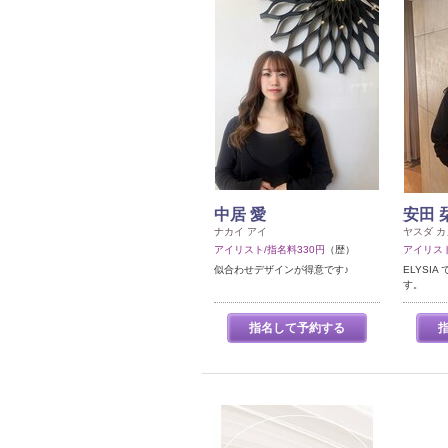
中居 愛
安田 
ナカイ アイ
ヤスダ カ
アイリスト/指名料330円
（歴）
アイリスト
似合わせデザインが得意です♪
ELYSI
す。
指名して予約する