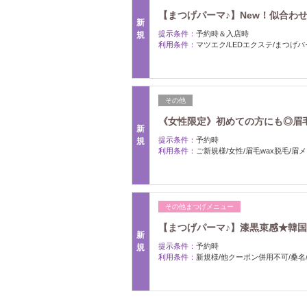
【まつげパーマ♪】New！似合わせカ
新
提示条件：
予約時＆入店時
規
利用条件：
マツエク/LEDエクステ/まつげパ
その他
《女性限定》初めての方にも◎眉毛ス
新
提示条件：
予約時
規
利用条件：
ご新規様/女性/眉毛wax脱毛/眉
その他まつげメニュー
【まつげパーマ♪】漆黒束感★韓国艶
新
提示条件：
予約時
規
利用条件：
新規様/他クーポン併用不可/桑名