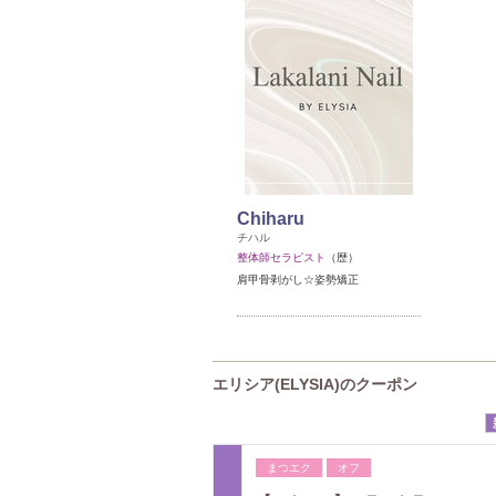
Chiharu
チハル
整体師セラピスト
（歴）
肩甲骨剥がし☆姿勢矯正
エリシア(ELYSIA)のクーポン
まつエク
オフ