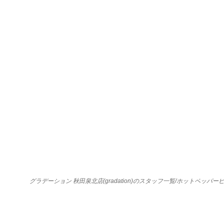
グラデーション 秋田泉北店(gradation)のスタッフ一覧/ホットペッパ