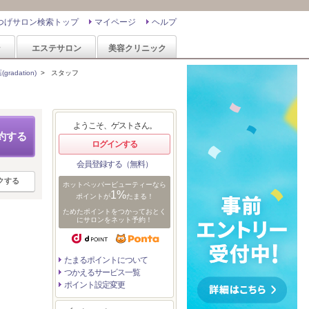
つげサロン検索トップ
マイページ
ヘルプ
ン
エステサロン
美容クリニック
adation)
>
スタッフ
ようこそ、ゲストさん。
約する
ログインする
会員登録する（無料）
クする
ホットペッパービューティーなら
1%
ポイントが
たまる！
ためたポイントをつかっておとく
にサロンをネット予約！
たまるポイントについて
つかえるサービス一覧
ポイント設定変更