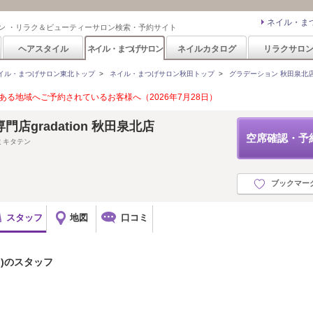
ネイル・ま
ン ・リラク＆ビューティーサロン検索・予約サイト
ヘアスタイル
ネイル・まつげサロン
ネイルカタログ
リラクサロ
イル・まつげサロン東北トップ
>
ネイル・まつげサロン秋田トップ
>
グラデーション 秋田泉北店(gr
る地域へご予約されているお客様へ（2026年7月28日）
店gradation 秋田泉北店
空席確認・予
ミキタテン
ブックマー
スタッフ
地図
口コミ
n)のスタッフ