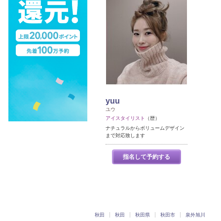
yuu
ユウ
アイスタイリスト
（歴）
ナチュラルからボリュームデザイン
まで対応致します
指名して予約する
秋田
秋田
秋田県
秋田市
泉外旭川