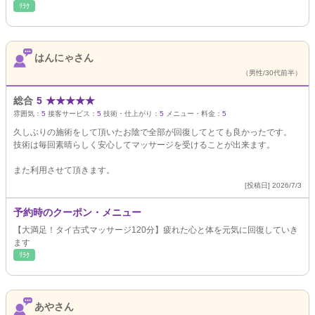
ﾘﾗｸ
はんにゃさん
（男性/30代前半）
総合
5
★
★
★
★
★
雰囲気：
5
接客サービス：
5
技術・仕上がり：
5
メニュー・料金：
5
久しぶりの施術をして頂いたお陰で全部が回復してとても良かったです。
技術は毎回素晴らしく安心してマッサージを受けることが出来ます。
また利用させて頂きます。
[投稿日] 2026/7/3
予約時のクーポン・メニュー
【大満足！タイ古式マッサージ120分】疲れた心と体を元気に回復していき
ます
ﾘﾗｸ
あやさん