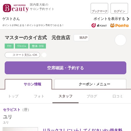
国内最大級の
サロン予約サイト
ブックマーク
ログイン
ゲストさん
ポイントを表示する
ポイントが1%たまる！
ポイントはサロン予約でつかえる！
マスターのタイ古式 元住吉店
MAP
ﾘﾗｸ
ﾘﾌﾚｯｼｭ
整体･ｶｲﾛ
スマート支払いOK
空席確認・予約する
クーポン・メニュー
サロン情報
トップ
フォト
スタッフ
ブログ
口コミ
セラピスト
（歴）
ユリ
ユリ
リラックスしにいらしてくださいね♪指名料