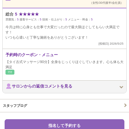
（女性/30代後半/会社員）
総合
5
★
★
★
★
★
雰囲気：
5
接客サービス：
5
技術・仕上がり：
5
メニュー・料金：
5
今月は特に心身とも仕事で大変だったので最大限ほぐしてもらい大満足で
す！
いつも心遣いと丁寧な施術をありがとうございます！
[投稿日] 2026/5/25
予約時のクーポン・メニュー
【タイ古式マッサージ90分】全身をじっくりほぐしていきます。心も体も大
満足
ﾘﾗｸ
サロンからの返信コメントを見る
スタッフブログ
指名して予約する