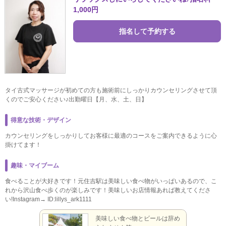
1,000円
指名して予約する
タイ古式マッサージが初めての方も施術前にしっかりカウンセリングさせて頂
くのでご安心ください♪出勤曜日【月、水、土、日】
得意な技術・デザイン
カウンセリングをしっかりしてお客様に最適のコースをご案内できるように心
掛けてます！
趣味・マイブーム
食べることが大好きです！元住吉駅は美味しい食べ物がいっぱいあるので、こ
れから沢山食べ歩くのが楽しみです！美味しいお店情報あれば教えてくださ
い!Instagram→ ID:lillys_ark1111
に行ったり
美味しい食べ物とビールは辞め