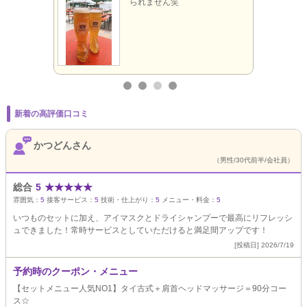
られません笑
新着の高評価口コミ
かつどんさん
（男性/30代前半/会社員）
総合
5
★
★
★
★
★
雰囲気：
5
接客サービス：
5
技術・仕上がり：
5
メニュー・料金：
5
いつものセットに加え、アイマスクとドライシャンプーで最高にリフレッシ
ュできました！常時サービスとしていただけると満足間アップです！
[投稿日] 2026/7/19
予約時のクーポン・メニュー
【セットメニュー人気NO1】タイ古式＋肩首ヘッドマッサージ＝90分コー
ス☆