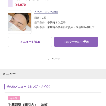
¥4,970
このクーポンの詳細
回数：
1回
提示条件：
予約時＆入店時
利用条件：
来店時の学生証の提示・来店時24歳以下
メニューを追加
このクーポンで予約
1 / 1ページ
メニュー
その他メニュー（まつげ・メイク）
その他
毛量調整（間引き） 眉頭