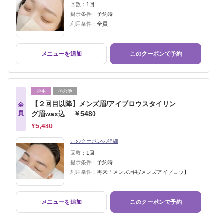
回数：
1回
提示条件：
予約時
利用条件：
全員
メニューを追加
このクーポンで予約
脱毛
その他
【２回目以降】メンズ眉/アイブロウスタイリン
全
員
グ眉wax込 ￥5480
¥5,480
このクーポンの詳細
回数：
1回
提示条件：
予約時
利用条件：
再来「メンズ眉毛/メンズアイブロウ】
メニューを追加
このクーポンで予約