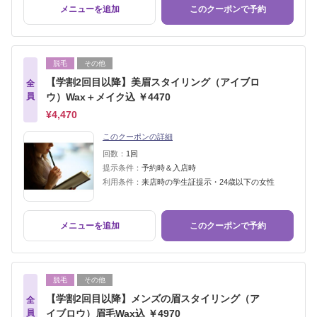
メニューを追加
このクーポンで予約
脱毛
その他
【学割2回目以降】美眉スタイリング（アイブロ
全
員
ウ）Wax＋メイク込 ￥4470
¥4,470
このクーポンの詳細
回数：
1回
提示条件：
予約時＆入店時
利用条件：
来店時の学生証提示・24歳以下の女性
メニューを追加
このクーポンで予約
脱毛
その他
【学割2回目以降】メンズの眉スタイリング（ア
全
員
イブロウ）眉毛Wax込 ￥4970