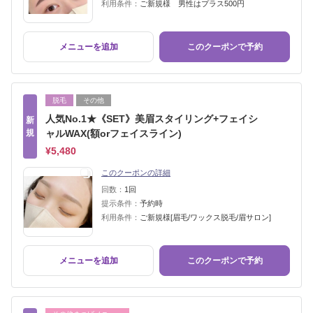
利用条件：
ご新規様 男性はプラス500円
メニューを追加
このクーポンで予約
脱毛
その他
人気No.1★《SET》美眉スタイリング+フェイシ
新
規
ャルWAX(額orフェイスライン)
¥5,480
このクーポンの詳細
回数：
1回
提示条件：
予約時
利用条件：
ご新規様[眉毛/ワックス脱毛/眉サロン]
メニューを追加
このクーポンで予約