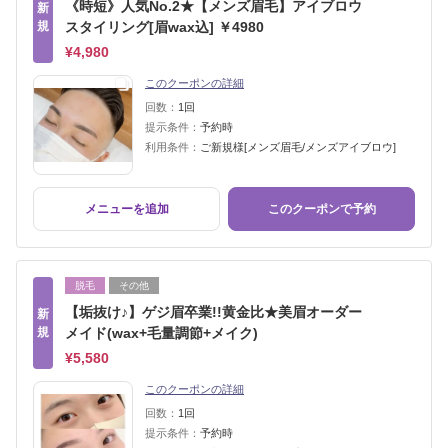
《時短》人気No.2★【メンズ眉毛】アイブロウ
新
規
スタイリング[眉wax込] ￥4980
¥4,980
このクーポンの詳細
回数：
1回
提示条件：
予約時
利用条件：
ご新規様[メンズ眉毛/メンズアイブロウ]
メニューを追加
このクーポンで予約
脱毛
その他
【垢抜け♪】ゲジ眉卒業!!黄金比★美眉オーダー
新
規
メイド(wax+毛量調節+メイク)
¥5,580
このクーポンの詳細
回数：
1回
提示条件：
予約時