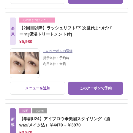
その他まつげメニュー
【2回目以降】ラッシュリフト/下 次世代まつげパ
全
員
ーマ[保湿トリートメント付]
¥5,980
このクーポンの詳細
提示条件：
予約時
利用条件：
全員
メニューを追加
このクーポンで予約
脱毛
その他
【学割U24】アイブロウ◆美眉スタイリング（眉
新
規
wax/メイク込）￥4470→￥3970
¥3,970