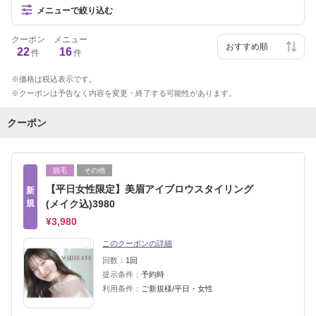
メニューで絞り込む
クーポン
メニュー
22
16
件
件
価格は税込表示です。
クーポンは予告なく内容を変更・終了する可能性があります。
クーポン
脱毛
その他
【平日女性限定】美眉アイブロウスタイリング
新
規
(メイク込)3980
¥3,980
このクーポンの詳細
回数：
1回
提示条件：
予約時
利用条件：
ご新規様/平日・女性