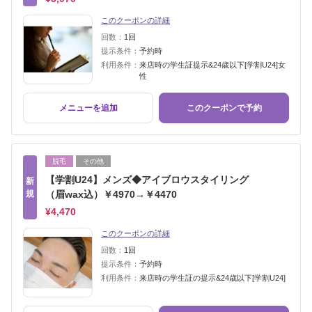
このクーポンの詳細
回数：
1回
提示条件：
予約時
利用条件：
来店時の学生証提示&24歳以下[学割U24]女
性
メニューを追加
このクーポンで予約
脱毛
その他
【学割U24】メンズ◆アイブロウスタイリング
新
規
（眉wax込）￥4970→￥4470
¥4,470
このクーポンの詳細
回数：
1回
提示条件：
予約時
利用条件：
来店時の学生証の提示&24歳以下[学割U24]