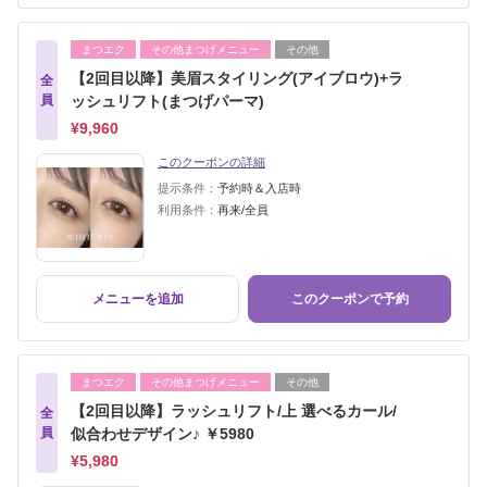
まつエク
その他まつげメニュー
その他
【2回目以降】美眉スタイリング(アイブロウ)+ラ
全
員
ッシュリフト(まつげパーマ)
¥9,960
このクーポンの詳細
提示条件：
予約時＆入店時
利用条件：
再来/全員
メニューを追加
このクーポンで予約
まつエク
その他まつげメニュー
その他
【2回目以降】ラッシュリフト/上 選べるカール/
全
員
似合わせデザイン♪ ￥5980
¥5,980