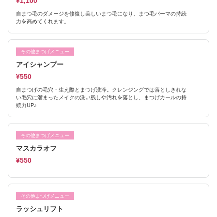
¥1,100
自まつ毛のダメージを修復し美しいまつ毛になり、まつ毛パーマの持続
力を高めてくれます。
その他まつげメニュー
アイシャンプー
¥550
自まつげの毛穴・生え際とまつげ洗浄。クレンジングでは落としきれな
い毛穴に溜まったメイクの洗い残しや汚れを落とし、まつげカールの持
続力UP♪
その他まつげメニュー
マスカラオフ
¥550
その他まつげメニュー
ラッシュリフト