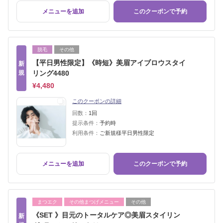
メニューを追加
このクーポンで予約
脱毛
その他
【平日男性限定】《時短》美眉アイブロウスタイ
新
規
リング4480
¥4,480
このクーポンの詳細
回数：
1回
提示条件：
予約時
利用条件：
ご新規様平日男性限定
メニューを追加
このクーポンで予約
まつエク
その他まつげメニュー
その他
《SET 》目元のトータルケア◎美眉スタイリン
新