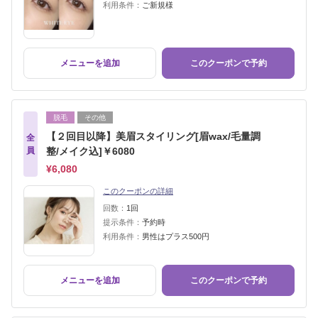
利用条件：
ご新規様
メニューを追加
このクーポンで予約
脱毛
その他
【２回目以降】美眉スタイリング[眉wax/毛量調
全
員
整/メイク込]￥6080
¥6,080
このクーポンの詳細
回数：
1回
提示条件：
予約時
利用条件：
男性はプラス500円
メニューを追加
このクーポンで予約