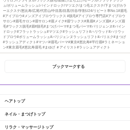
ウサロン/ブライダル/ワックス脱毛/垢抜け/立ち上げ/セーブル/フラットラッシ
ュ/ボリュームラッシュ/バインドロック/マツエク/まつ毛エクステ/下まつげ/カラ
ーエクステ/恵比寿/広尾/代官山/中目黒/目黒/渋谷/学割U24/リピート率No.1#眉毛
#アイブロウ#メンズアイブロウワックス #脱毛#アイブロウ専門店#アイブロウ
サロン#眉毛サロン#眉サロン#眉メイク#眉ワックス#美眉#メンズ眉#メンズ眉
毛#ワックス脱毛#眉#脱毛#まつげパーマ#まつ毛パーマ#パリジェンヌ#バイン
ドロック#フラットラッシュ#マツエク#ラッシュリフト#ハリウッド#ハリウッ
ドブロウ#ボリュームラッシュ#パリジェンヌラッシュリフト#パリエク#まつげ
#ラッシュアディクト#マツパ#眉毛パーマ#東京#恵比寿#平行眉#ラミネーショ
ン#東京眉毛#恵比寿眉毛 #まゆげ ＃アイリスト#ラッシュアディクト
ブックマークする
ヘアトップ
ネイル・まつげトップ
リラク・マッサージトップ