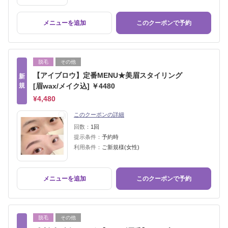
メニューを追加
このクーポンで予約
脱毛
その他
【アイブロウ】定番MENU★美眉スタイリング
新
規
[眉wax/メイク込] ￥4480
¥4,480
このクーポンの詳細
回数：
1回
提示条件：
予約時
利用条件：
ご新規様(女性)
メニューを追加
このクーポンで予約
脱毛
その他