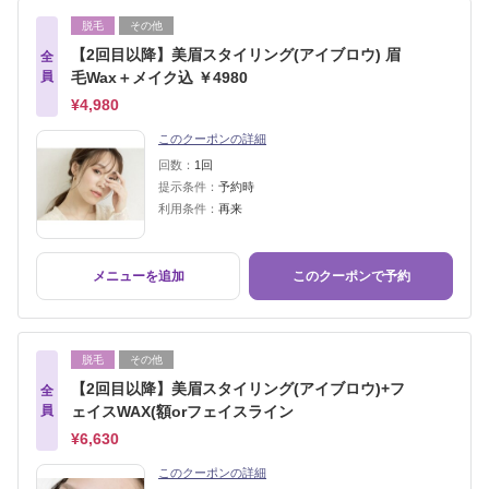
脱毛
その他
【2回目以降】美眉スタイリング(アイブロウ) 眉
全
員
毛Wax＋メイク込 ￥4980
¥4,980
このクーポンの詳細
回数：
1回
提示条件：
予約時
利用条件：
再来
メニューを追加
このクーポンで予約
脱毛
その他
【2回目以降】美眉スタイリング(アイブロウ)+フ
全
員
ェイスWAX(額orフェイスライン
¥6,630
このクーポンの詳細