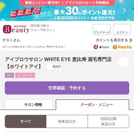
国内最大級の
サロン予約サイト
ブックマーク
ログイン
ゲストさん
ポイントを表示する
ポイントが1%たまる！
ポイントはサロン予約でつかえる！
アイブロウサロン WHITE EYE 恵比寿 眉毛専門店
【ホワイトアイ】
MAP
ｴｽﾃ
まつげ･ﾒｲｸ
空席確認・予約する
サロン情報
クーポン・メニュー
2回目以降
すべて
初来店の方
来店の方