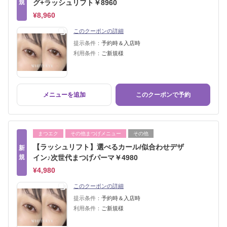
規
グ+ラッシュリフト￥8960
¥8,960
このクーポンの詳細
提示条件：
予約時＆入店時
利用条件：
ご新規様
メニューを追加
このクーポンで予約
まつエク
その他まつげメニュー
その他
【ラッシュリフト】選べるカール/似合わせデザ
新
規
イン♪次世代まつげパーマ￥4980
¥4,980
このクーポンの詳細
提示条件：
予約時＆入店時
利用条件：
ご新規様