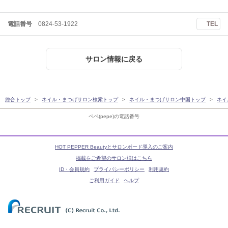
電話番号
0824-53-1922
TEL
サロン情報に戻る
総合トップ
ネイル・まつげサロン検索トップ
ネイル・まつげサロン中国トップ
ネイ
ペペ(pepe)の電話番号
HOT PEPPER Beautyとサロンボード導入のご案内
掲載をご希望のサロン様はこちら
ID・会員規約
プライバシーポリシー
利用規約
ご利用ガイド
ヘルプ