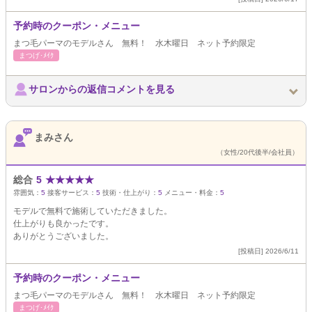
予約時のクーポン・メニュー
まつ毛パーマのモデルさん 無料！ 水木曜日 ネット予約限定
まつげ･ﾒｲｸ
サロンからの返信コメントを見る
まみさん
（女性/20代後半/会社員）
総合
5
★
★
★
★
★
雰囲気：
5
接客サービス：
5
技術・仕上がり：
5
メニュー・料金：
5
モデルで無料で施術していただきました。
仕上がりも良かったです。
ありがとうございました。
[投稿日] 2026/6/11
予約時のクーポン・メニュー
まつ毛パーマのモデルさん 無料！ 水木曜日 ネット予約限定
まつげ･ﾒｲｸ