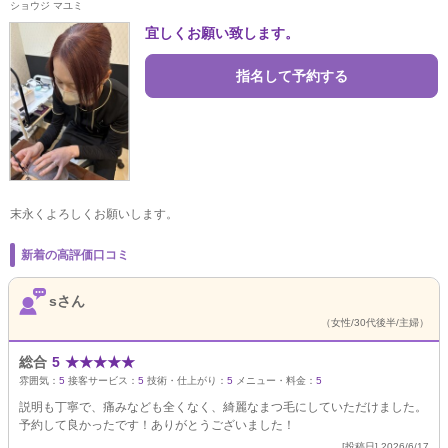
ショウジ マユミ
宜しくお願い致します。
指名して予約する
末永くよろしくお願いします。
新着の高評価口コミ
sさん
（女性/30代後半/主婦）
総合
5
★
★
★
★
★
雰囲気：
5
接客サービス：
5
技術・仕上がり：
5
メニュー・料金：
5
説明も丁寧で、痛みなども全くなく、綺麗なまつ毛にしていただけました。
予約して良かったです！ありがとうございました！
[投稿日] 2026/6/17