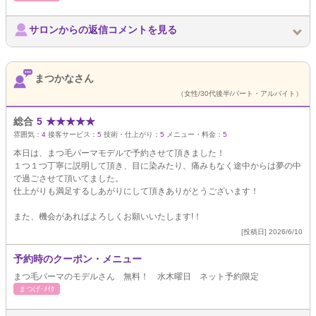
サロンからの返信コメントを見る
まつかなさん
（女性/30代後半/パート・アルバイト）
総合
5
★
★
★
★
★
雰囲気：
4
接客サービス：
5
技術・仕上がり：
5
メニュー・料金：
5
本日は、まつ毛パーマモデルで予約させて頂きました！
１つ１つ丁寧に説明して頂き、目に染みたり、痛みもなく途中からは夢の中
で過ごさせて頂いてました。
仕上がりも満足するしあがりにして頂きありがとうございます！
また、機会があればよろしくお願いいたします!！
[投稿日] 2026/6/10
予約時のクーポン・メニュー
まつ毛パーマのモデルさん 無料！ 水木曜日 ネット予約限定
まつげ･ﾒｲｸ