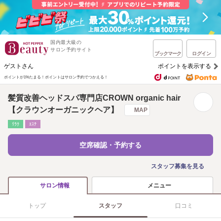
国内最大級の
サロン予約サイト
ブックマーク
ログイン
ゲストさん
ポイントを表示する
ポイントが1%たまる！
ポイントはサロン予約でつかえる！
髪質改善ヘッドスパ専門店CROWN organic hair
【クラウンオーガニックヘア】
MAP
ﾘﾗｸ
ｴｽﾃ
空席確認・予約する
スタッフ募集を見る
メニュー
サロン情報
トップ
スタッフ
口コミ