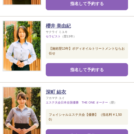
指名して予約する
櫻井 美由紀
サクライ ミユキ
セラピスト
（歴13年）
【施術歴13年】ボディオイルトリートメントならお
任せ
指名して予約する
深町 結衣
フカマチ ユイ
エステ大会日本全国優勝 THE ONE オーナー
（歴）
フェイシャルエステ大会【優勝】 （指名料￥1,50
0）