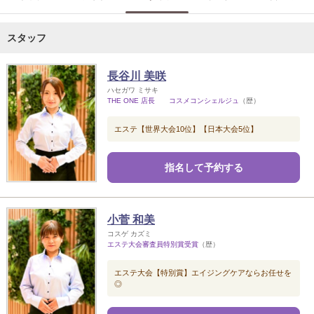
スタッフ
長谷川 美咲
ハセガワ ミサキ
THE ONE 店長 コスメコンシェルジュ
（歴）
エステ【世界大会10位】【日本大会5位】
指名して予約する
小菅 和美
コスゲ カズミ
エステ大会審査員特別賞受賞
（歴）
エステ大会【特別賞】エイジングケアならお任せを
◎