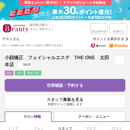
国内最大級の
サロン予約サイト
ブックマーク
ログイン
ゲストさん
ポイントを表示する
ポイントが1%たまる！
ポイントはサロン予約でつかえる！
小顔矯正 フェイシャルエステ THE ONE 太田
本店
MAP
ｴｽﾃ
ﾘﾗｸ
整体･ｶｲﾛ
空席確認・予約する
スタッフ募集を見る
外部サイトに移動します
クーポン・メニュー
サロン情報
トップ
フォト
スタッフ
ブログ
口コミ