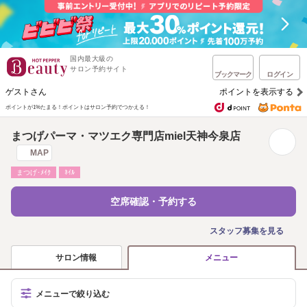
国内最大級の
サロン予約サイト
ブックマーク
ログイン
ゲストさん
ポイントを表示する
ポイントが1%たまる！
ポイントはサロン予約でつかえる！
まつげパーマ・マツエク専門店miel天神今泉店
MAP
まつげ･ﾒｲｸ
ﾈｲﾙ
空席確認・予約する
スタッフ募集を見る
サロン情報
メニュー
メニューで絞り込む