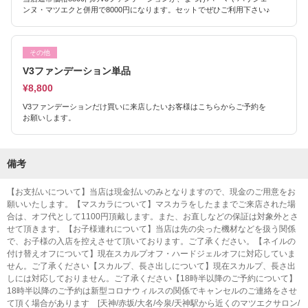
ンヌ・マツエクと併用で8000円になります。セットでぜひご利用下さい♪
その他
V3ファンデーション単品
¥8,800
V3ファンデーションだけ買いに来店したいお客様はこちらからご予約を
お願いします。
備考
【お支払いについて】当店は現金払いのみとなりますので、現金のご用意をお
願いいたします。【マスカラについて】マスカラをしたままでご来店された場
合は、オフ代として1100円頂戴します。また、お直しなどの保証は対象外とさ
せて頂きます。【お子様連れについて】当店は先の尖った機材などを扱う関係
で、お子様の入店を控えさせて頂いております。ご了承ください。【ネイルの
付け替えオフについて】現在スカルプオフ・ハードジェルオフに対応していま
せん。ご了承ください【スカルプ、長さ出しについて】現在スカルプ、長さ出
しには対応しておりません。ご了承ください【18時半以降のご予約について】
18時半以降のご予約は新型コロナウィルスの関係でキャンセルのご連絡をさせ
て頂く場合があります [天神/赤坂/大名/今泉/天神駅から近くのマツエクサロン/